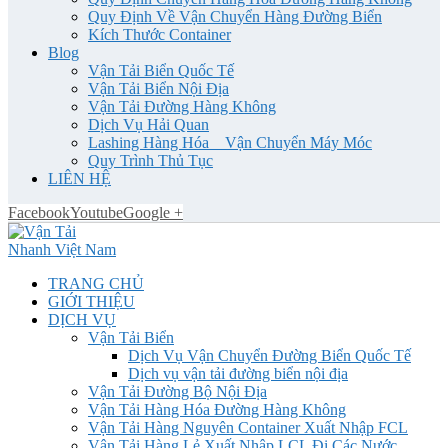
Quy Định Về Vận Chuyển Hàng Đường Biển
Kích Thước Container
Blog
Vận Tải Biển Quốc Tế
Vận Tải Biển Nội Địa
Vận Tải Đường Hàng Không
Dịch Vụ Hải Quan
Lashing Hàng Hóa _ Vận Chuyển Máy Móc
Quy Trình Thủ Tục
LIÊN HỆ
Facebook
Youtube
Google +
TRANG CHỦ
GIỚI THIỆU
DỊCH VỤ
Vận Tải Biển
Dịch Vụ Vận Chuyển Đường Biển Quốc Tế
Dịch vụ vận tải đường biển nội địa
Vận Tải Đường Bộ Nội Địa
Vận Tải Hàng Hóa Đường Hàng Không
Vận Tải Hàng Nguyên Container Xuất Nhập FCL
Vận Tải Hàng Lẻ Xuất Nhập LCL Đi Các Nước