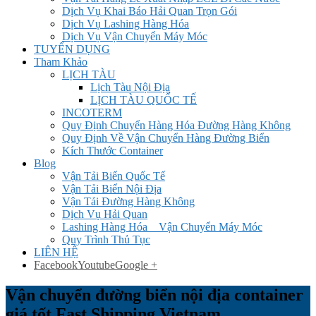
Dịch Vụ Khai Báo Hải Quan Trọn Gói
Dịch Vụ Lashing Hàng Hóa
Dịch Vụ Vận Chuyển Máy Móc
TUYỂN DỤNG
Tham Khảo
LỊCH TÀU
Lịch Tàu Nội Địa
LỊCH TÀU QUỐC TẾ
INCOTERM
Quy Định Chuyển Hàng Hóa Đường Hàng Không
Quy Định Về Vận Chuyển Hàng Đường Biển
Kích Thước Container
Blog
Vận Tải Biển Quốc Tế
Vận Tải Biển Nội Địa
Vận Tải Đường Hàng Không
Dịch Vụ Hải Quan
Lashing Hàng Hóa _ Vận Chuyển Máy Móc
Quy Trình Thủ Tục
LIÊN HỆ
Facebook
Youtube
Google +
Vận chuyển đường biển nội địa container
giá tốt Fast Shipping Vietnam