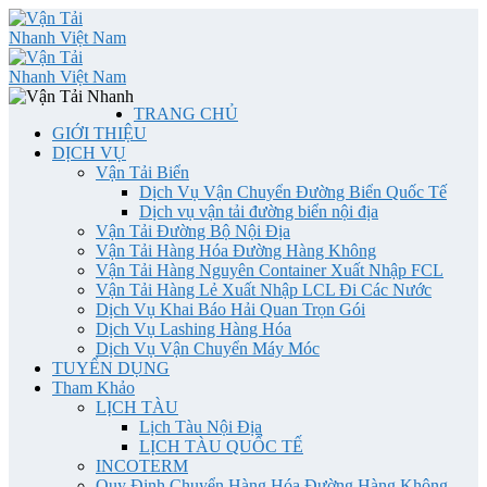
TRANG CHỦ
GIỚI THIỆU
DỊCH VỤ
Vận Tải Biển
Dịch Vụ Vận Chuyển Đường Biển Quốc Tế
Dịch vụ vận tải đường biển nội địa
Vận Tải Đường Bộ Nội Địa
Vận Tải Hàng Hóa Đường Hàng Không
Vận Tải Hàng Nguyên Container Xuất Nhập FCL
Vận Tải Hàng Lẻ Xuất Nhập LCL Đi Các Nước
Dịch Vụ Khai Báo Hải Quan Trọn Gói
Dịch Vụ Lashing Hàng Hóa
Dịch Vụ Vận Chuyển Máy Móc
TUYỂN DỤNG
Tham Khảo
LỊCH TÀU
Lịch Tàu Nội Địa
LỊCH TÀU QUỐC TẾ
INCOTERM
Quy Định Chuyển Hàng Hóa Đường Hàng Không