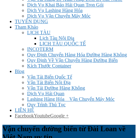
Dịch Vụ Khai Báo Hải Quan Trọn Gói
Dịch Vụ Lashing Hàng Hóa
Dịch Vụ Vận Chuyển Máy Móc
TUYỂN DỤNG
Tham Khảo
LỊCH TÀU
Lịch Tàu Nội Địa
LỊCH TÀU QUỐC TẾ
INCOTERM
Quy Định Chuyển Hàng Hóa Đường Hàng Không
Quy Định Về Vận Chuyển Hàng Đường Biển
Kích Thước Container
Blog
Vận Tải Biển Quốc Tế
Vận Tải Biển Nội Địa
Vận Tải Đường Hàng Không
Dịch Vụ Hải Quan
Lashing Hàng Hóa _ Vận Chuyển Máy Móc
Quy Trình Thủ Tục
LIÊN HỆ
Facebook
Youtube
Google +
Vận chuyển đường biển từ Đài Loan về
Việt Nam uy tín