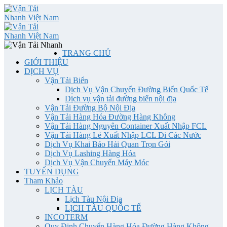
TRANG CHỦ
GIỚI THIỆU
DỊCH VỤ
Vận Tải Biển
Dịch Vụ Vận Chuyển Đường Biển Quốc Tế
Dịch vụ vận tải đường biển nội địa
Vận Tải Đường Bộ Nội Địa
Vận Tải Hàng Hóa Đường Hàng Không
Vận Tải Hàng Nguyên Container Xuất Nhập FCL
Vận Tải Hàng Lẻ Xuất Nhập LCL Đi Các Nước
Dịch Vụ Khai Báo Hải Quan Trọn Gói
Dịch Vụ Lashing Hàng Hóa
Dịch Vụ Vận Chuyển Máy Móc
TUYỂN DỤNG
Tham Khảo
LỊCH TÀU
Lịch Tàu Nội Địa
LỊCH TÀU QUỐC TẾ
INCOTERM
Quy Định Chuyển Hàng Hóa Đường Hàng Không