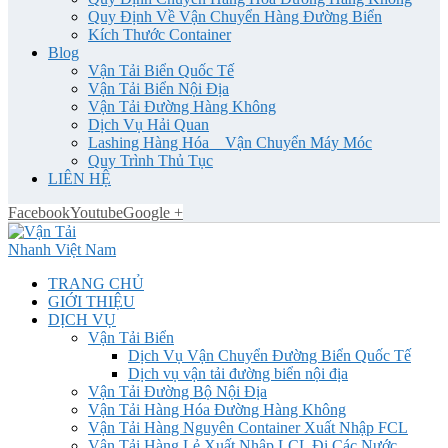
Quy Định Về Vận Chuyển Hàng Đường Biển
Kích Thước Container
Blog
Vận Tải Biển Quốc Tế
Vận Tải Biển Nội Địa
Vận Tải Đường Hàng Không
Dịch Vụ Hải Quan
Lashing Hàng Hóa _ Vận Chuyển Máy Móc
Quy Trình Thủ Tục
LIÊN HỆ
Facebook
Youtube
Google +
TRANG CHỦ
GIỚI THIỆU
DỊCH VỤ
Vận Tải Biển
Dịch Vụ Vận Chuyển Đường Biển Quốc Tế
Dịch vụ vận tải đường biển nội địa
Vận Tải Đường Bộ Nội Địa
Vận Tải Hàng Hóa Đường Hàng Không
Vận Tải Hàng Nguyên Container Xuất Nhập FCL
Vận Tải Hàng Lẻ Xuất Nhập LCL Đi Các Nước