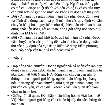
dày ít nhất 3cm ở đáy và các bên hông. Ngoài ra, thùng phải
có thể chịu được nhiệt độ từ -25 đến 25 độ C và có cửa truy
cập phù hợp để giữ cho nhiệt độ không bị đột ngột thay đổi.
Đối với hàng hóa nguy hiểm: hàng hóa phải được đóng gói
và đánh dấu đúng cách, và phải tuân thủ các quy định về vận
chuyển hàng hóa nguy hiểm như đặt biển báo trên bao bì, sử
dụng chất liệu đóng gói an toàn, đóng gói hàng hóa theo quy
định của IATA và IMO.
Đối với hàng hóa quá khổ hoặc quá tải: hàng hóa phải được
vận chuyển trên các phương tiện vận tải chuyên dụng, tuân
thủ các quy định của cục đăng kiểm về đăng kiểm phương
tiện, cấp phép vận tải quá khổ hoặc quá tải.
Pháp lý
Hợp đồng vận chuyển: Doanh nghiệp và cá nhân cần lập hợp
đồng vận chuyển trước khi tiến hành vận chuyển hàng hóa từ
Đài Loan về Việt Nam. Hợp đồng vận chuyển cần ghi rõ
thông tin của người gửi hàng, người nhận hàng, loại hàng
hóa, phương tiện vận chuyển, thời gian giao nhận hàng, chi
phí vận chuyển, và các điều khoản khác liên quan đến vận
chuyển hàng hóa.
Chứng từ hải quan: Để nhập khẩu hàng hóa từ Đài Loan về
Việt Nam, người gửi hàng cần chuẩn bị đầy đủ các chứng từ
hải quan