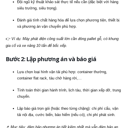
Đội ngũ kỹ thuật khảo sát thực tế nếu cần (đặc biệt với hàng
siêu trường, siêu trọng).
Đánh giá tính chất hàng hóa để lựa chọn phương tiện, thiết bị
và phương án vận chuyển phù hợp.
👉
Ví dụ: Máy phát điện công suất lớn cần đóng pallet gỗ, có khung
gia cố và xe nâng 10 tấn để bốc xếp.
Bước 2: Lập phương án và báo giá
Lựa chọn loại hình vận tải phù hợp: container thường,
container flat rack, tàu chở hàng rời,…
Tính toán thời gian hành trình, lịch tàu, thời gian xếp dỡ, trung
chuyển.
Lập báo giá trọn gói (hoặc theo từng chặng): chi phí cẩu, vận
tải nội địa, cước biển, bảo hiểm (nếu có), chi phí phát sinh.
📌
Mục tiêu: đảm bảo phương án tiết kiệm nhất mà vẫn đảm bảo an