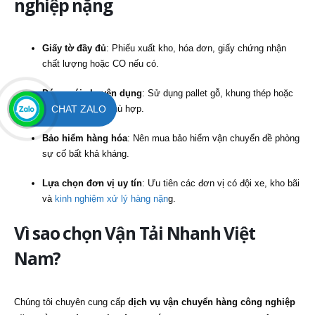
nghiệp nặng
Giấy tờ đầy đủ
: Phiếu xuất kho, hóa đơn, giấy chứng nhận
chất lượng hoặc CO nếu có.
Đóng gói chuyên dụng
: Sử dụng pallet gỗ, khung thép hoặc
CHAT ZALO
thùng container
phù hợp.
Bảo hiểm hàng hóa
: Nên mua bảo hiểm vận chuyển đề phòng
sự cố bất khả kháng.
Lựa chọn đơn vị uy tín
: Ưu tiên các đơn vị có đội xe, kho bãi
và
kinh nghiệm xử lý hàng nặn
g.
Vì sao chọn Vận Tải Nhanh Việt
Nam?
Chúng tôi chuyên cung cấp
dịch vụ vận chuyển hàng công nghiệp