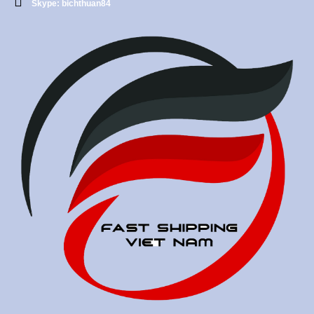
Skype: bichthuan84