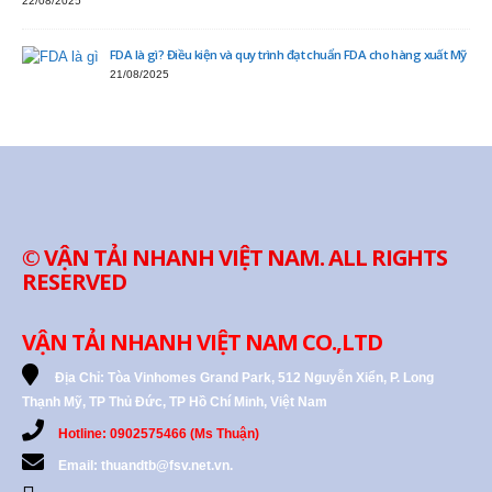
22/08/2025
FDA là gì? Điều kiện và quy trình đạt chuẩn FDA cho hàng xuất Mỹ
21/08/2025
© VẬN TẢI NHANH VIỆT NAM. ALL RIGHTS
RESERVED
VẬN TẢI NHANH VIỆT NAM CO.,LTD
Địa Chỉ:
Tòa Vinhomes Grand Park, 512 Nguyễn Xiển, P. Long
Thạnh Mỹ, TP Thủ Đức, TP Hồ Chí Minh, Việt Nam
Hotline: 0902575466 (Ms Thuận)
Email: thuandtb@fsv.net.vn.