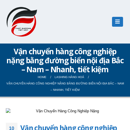
Vận chuyển hàng công nghiệp
nặng bằng đường biển nội địa Bắc
– Nam – Nhanh, tiết kiệm
HOME
LASHING HÀNG HOÁ
VẬN CHUYỂN HÀNG CÔNG NGHIỆP NẶNG BẰNG ĐƯỜNG BIỂN NỘI ĐỊA BẮC – NAM
– NHANH, TIẾT KIỆM
Vận chuyển hàng công nghiệp
10