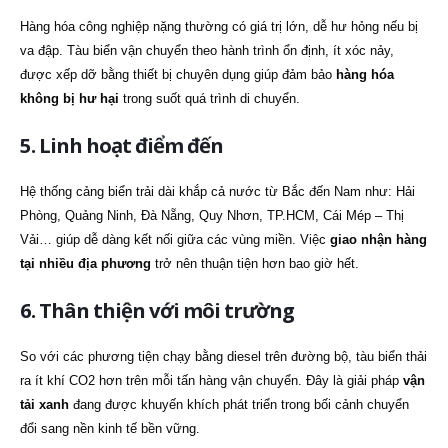
Hàng hóa công nghiệp nặng thường có giá trị lớn, dễ hư hỏng nếu bị
va đập. Tàu biển vận chuyển theo hành trình ổn định, ít xóc nảy,
được xếp dỡ bằng thiết bị chuyên dụng giúp đảm bảo
hàng hóa
không bị hư hại
trong suốt quá trình di chuyển.
5. Linh hoạt điểm đến
Hệ thống cảng biển trải dài khắp cả nước từ Bắc đến Nam như: Hải
Phòng, Quảng Ninh, Đà Nẵng, Quy Nhơn, TP.HCM, Cái Mép – Thị
Vải… giúp dễ dàng kết nối giữa các vùng miền. Việc
giao nhận hàng
tại nhiều địa phương
trở nên thuận tiện hơn bao giờ hết.
6. Thân thiện với môi trường
So với các phương tiện chạy bằng diesel trên đường bộ, tàu biển thải
ra ít khí CO2 hơn trên mỗi tấn hàng vận chuyển. Đây là giải pháp
vận
tải xanh
đang được khuyến khích phát triển trong bối cảnh chuyển
đổi sang nền kinh tế bền vững.