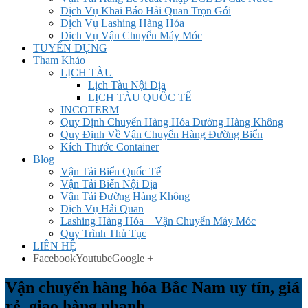
Dịch Vụ Khai Báo Hải Quan Trọn Gói
Dịch Vụ Lashing Hàng Hóa
Dịch Vụ Vận Chuyển Máy Móc
TUYỂN DỤNG
Tham Khảo
LỊCH TÀU
Lịch Tàu Nội Địa
LỊCH TÀU QUỐC TẾ
INCOTERM
Quy Định Chuyển Hàng Hóa Đường Hàng Không
Quy Định Về Vận Chuyển Hàng Đường Biển
Kích Thước Container
Blog
Vận Tải Biển Quốc Tế
Vận Tải Biển Nội Địa
Vận Tải Đường Hàng Không
Dịch Vụ Hải Quan
Lashing Hàng Hóa _ Vận Chuyển Máy Móc
Quy Trình Thủ Tục
LIÊN HỆ
Facebook
Youtube
Google +
Vận chuyển hàng hóa Bắc Nam uy tín, giá
rẻ, giao hàng nhanh