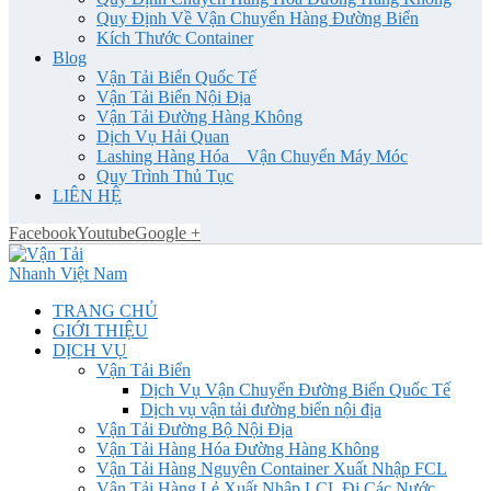
Quy Định Về Vận Chuyển Hàng Đường Biển
Kích Thước Container
Blog
Vận Tải Biển Quốc Tế
Vận Tải Biển Nội Địa
Vận Tải Đường Hàng Không
Dịch Vụ Hải Quan
Lashing Hàng Hóa _ Vận Chuyển Máy Móc
Quy Trình Thủ Tục
LIÊN HỆ
Facebook
Youtube
Google +
TRANG CHỦ
GIỚI THIỆU
DỊCH VỤ
Vận Tải Biển
Dịch Vụ Vận Chuyển Đường Biển Quốc Tế
Dịch vụ vận tải đường biển nội địa
Vận Tải Đường Bộ Nội Địa
Vận Tải Hàng Hóa Đường Hàng Không
Vận Tải Hàng Nguyên Container Xuất Nhập FCL
Vận Tải Hàng Lẻ Xuất Nhập LCL Đi Các Nước