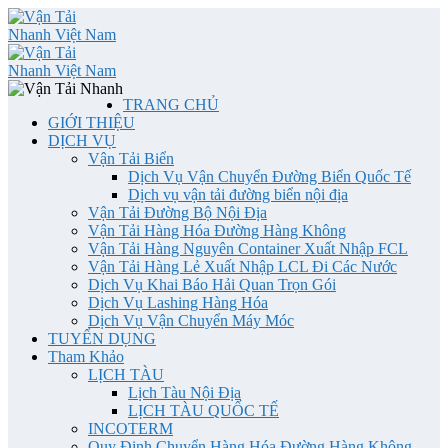
TRANG CHỦ
GIỚI THIỆU
DỊCH VỤ
Vận Tải Biển
Dịch Vụ Vận Chuyển Đường Biển Quốc Tế
Dịch vụ vận tải đường biển nội địa
Vận Tải Đường Bộ Nội Địa
Vận Tải Hàng Hóa Đường Hàng Không
Vận Tải Hàng Nguyên Container Xuất Nhập FCL
Vận Tải Hàng Lẻ Xuất Nhập LCL Đi Các Nước
Dịch Vụ Khai Báo Hải Quan Trọn Gói
Dịch Vụ Lashing Hàng Hóa
Dịch Vụ Vận Chuyển Máy Móc
TUYỂN DỤNG
Tham Khảo
LỊCH TÀU
Lịch Tàu Nội Địa
LỊCH TÀU QUỐC TẾ
INCOTERM
Quy Định Chuyển Hàng Hóa Đường Hàng Không