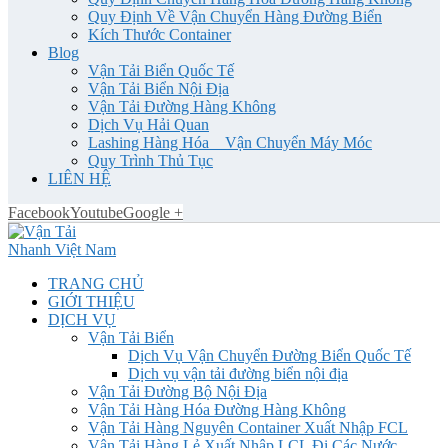
Quy Định Về Vận Chuyển Hàng Đường Biển
Kích Thước Container
Blog
Vận Tải Biển Quốc Tế
Vận Tải Biển Nội Địa
Vận Tải Đường Hàng Không
Dịch Vụ Hải Quan
Lashing Hàng Hóa _ Vận Chuyển Máy Móc
Quy Trình Thủ Tục
LIÊN HỆ
Facebook
Youtube
Google +
TRANG CHỦ
GIỚI THIỆU
DỊCH VỤ
Vận Tải Biển
Dịch Vụ Vận Chuyển Đường Biển Quốc Tế
Dịch vụ vận tải đường biển nội địa
Vận Tải Đường Bộ Nội Địa
Vận Tải Hàng Hóa Đường Hàng Không
Vận Tải Hàng Nguyên Container Xuất Nhập FCL
Vận Tải Hàng Lẻ Xuất Nhập LCL Đi Các Nước