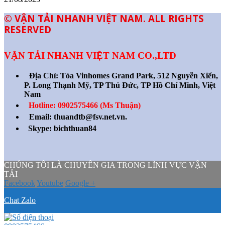
© VẬN TẢI NHANH VIỆT NAM. ALL RIGHTS
RESERVED
VẬN TẢI NHANH VIỆT NAM CO.,LTD
Địa Chỉ:
Tòa Vinhomes Grand Park, 512 Nguyễn Xiển,
P. Long Thạnh Mỹ, TP Thủ Đức, TP Hồ Chí Minh, Việt
Nam
Hotline: 0902575466 (Ms Thuận)
Email: thuandtb@fsv.net.vn.
Skype: bichthuan84
CHÚNG TÔI LÀ CHUYÊN GIA TRONG LĨNH VỰC VẬN
TẢI
Facebook
Youtube
Google +
Chat Zalo