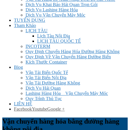
Dịch Vụ Khai Báo Hải Quan Trọn Gói
Dịch Vụ Lashing Hàng Hóa
Dịch Vụ Vận Chuyển Máy Móc
TUYỂN DỤNG
Tham Khảo
LỊCH TÀU
Lịch Tàu Nội Địa
LỊCH TÀU QUỐC TẾ
INCOTERM
Quy Định Chuyển Hàng Hóa Đường Hàng Không
Quy Định Về Vận Chuyển Hàng Đường Biển
Kích Thước Container
Blog
Vận Tải Biển Quốc Tế
Vận Tải Biển Nội Địa
Vận Tải Đường Hàng Không
Dịch Vụ Hải Quan
Lashing Hàng Hóa _ Vận Chuyển Máy Móc
Quy Trình Thủ Tục
LIÊN HỆ
Facebook
Youtube
Google +
Vận chuyển hàng hóa bằng đường hàng
không nội địa