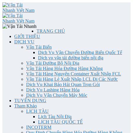
TRANG CHỦ
GIỚI THIỆU
DỊCH VỤ
Vận Tải Biển
Dịch Vụ Vận Chuyển Đường Biển Quốc Tế
Dịch vụ vận tải đường biển nội địa
Vận Tải Đường Bộ Nội Địa
Vận Tải Hàng Hóa Đường Hàng Không
Vận Tải Hàng Nguyên Container Xuất Nhập FCL
Vận Tải Hàng Lẻ Xuất Nhập LCL Đi Các Nước
Dịch Vụ Khai Báo Hải Quan Trọn Gói
Dịch Vụ Lashing Hàng Hóa
Dịch Vụ Vận Chuyển Máy Móc
TUYỂN DỤNG
Tham Khảo
LỊCH TÀU
Lịch Tàu Nội Địa
LỊCH TÀU QUỐC TẾ
INCOTERM
Quy Định Chuyển Hàng Hóa Đường Hàng Không