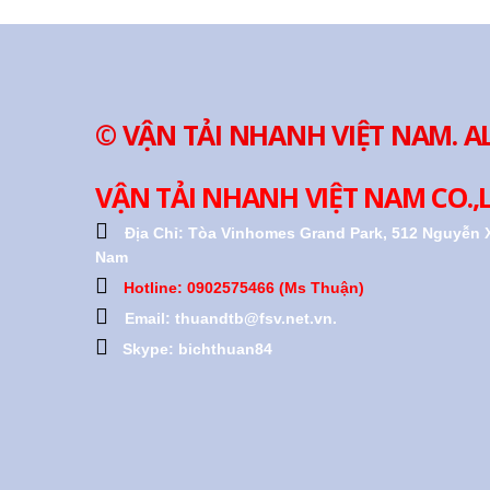
© VẬN TẢI NHANH VIỆT NAM. A
VẬN TẢI NHANH VIỆT NAM CO.,
Địa Chỉ:
Tòa Vinhomes Grand Park, 512 Nguyễn X
Nam
Hotline: 0902575466 (Ms Thuận)
Email: thuandtb@fsv.net.vn.
Skype: bichthuan84