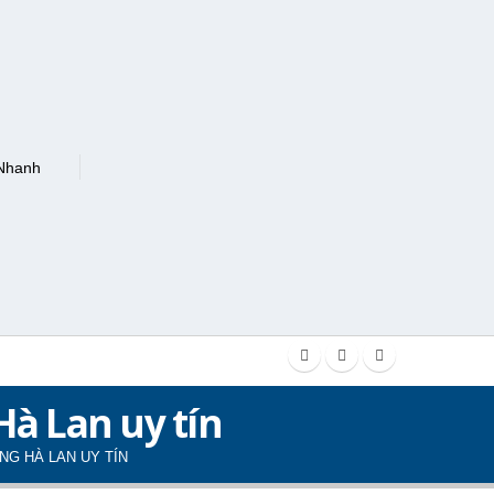
à Lan uy tín
G HÀ LAN UY TÍN