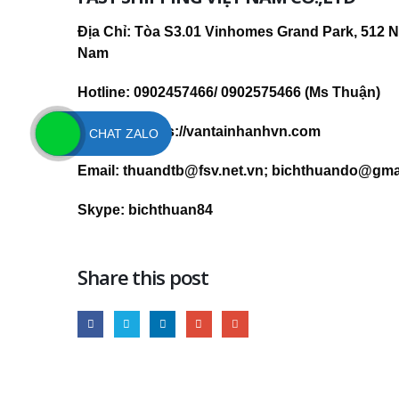
Địa Chỉ: Tòa S3.01 Vinhomes Grand Park, 512 N
Nam
Hotline: 0902457466/ 0902575466 (Ms Thuận)
Website: https://vantainhanhvn.com
CHAT ZALO
Email: thuandtb@fsv.net.vn; bichthuando@gma
Skype: bichthuan84
Share this post