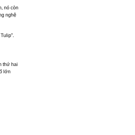
n, nó còn
ông nghệ
Tulip”.
n thứ hai
ố lớn