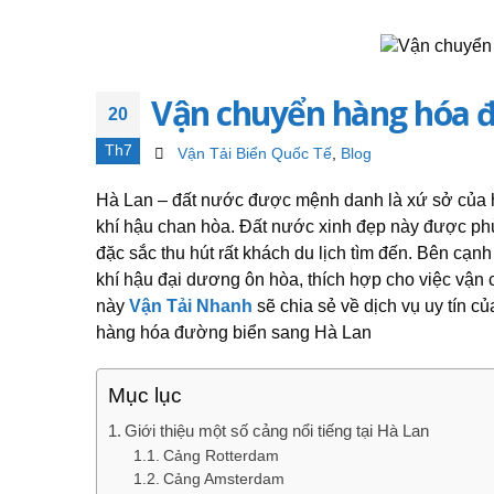
Vận chuyển hàng hóa đ
20
Th7
Vận Tải Biển Quốc Tế
,
Blog
Hà Lan – đất nước được mệnh danh là xứ sở của ho
khí hậu chan hòa. Đất nước xinh đẹp này được p
đặc sắc thu hút rất khách du lịch tìm đến.
Bên cạnh 
khí hậu đại dương ôn hòa, thích hợp cho việc vậ
này
Vận Tải Nhanh
sẽ chia sẻ về dịch vụ uy tín c
hàng hóa đường biển sang Hà Lan
Mục lục
Giới thiệu một số cảng nổi tiếng tại Hà Lan
Cảng Rotterdam
Cảng Amsterdam