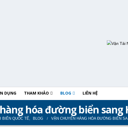
ỂN DỤNG
THAM KHẢO
BLOG
LIÊN HỆ
hàng hóa đường biển sang H
I BIỂN QUỐC TẾ
,
BLOG
VẬN CHUYỂN HÀNG HÓA ĐƯỜNG BIỂN SAN