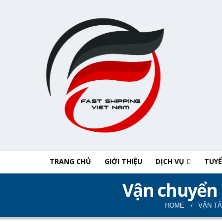
TRANG CHỦ
GIỚI THIỆU
DỊCH VỤ
TUY
Vận chuyển 
HOME
VẬN TẢ