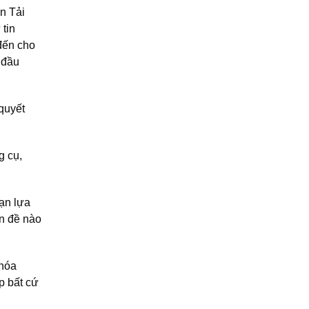
n Tải
tin
đến cho
 đầu
quyết
g cụ,
bạn lựa
ấn đề nào
 hóa
p bất cứ