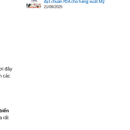
đạt chuẩn FDA cho hàng xuất Mỹ
21/08/2025
ơi đây
n các
biển
 rất