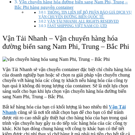
Vận chuyển hàng hóa đường biển sang Nam Phi, Trung –
Bắc Phi hàng nguyên container
THÔNG TIN LIÊN HỆ BỘ PHẬN BÁO GIÁ DỊCH VỤ
VẬN CHUYỂN ĐƯỜNG BIỂN QUỐC TẾ:
VẬN TẢI NHANH. ALL RIGHTS RESERVED
FAST SHIPPING VIỆT NAM CO.,LTD
Vận Tải Nhanh – Vận chuyển hàng hóa
đường biển sang Nam Phi, Trung – Bắc Phi
Vận Tải Nhanh sẽ vận chuyển container đặc biệt chỉ chứa hàng hóa
của doanh nghiệp bạn hoặc sẽ chọn ra giải pháp vận chuyển chung
chuyến với hàng hóa các công ty khách nếu hàng hóa của công ty
bạn quá ít không đủ trọng lượng của container. Sẽ là một lựa chọn
sáng suốt cho bạn khi lựa chọn vận chuyển hàng hóa đường biển
sang Nam Phi, Trung – Bắc Phi.
Bất kể hàng hóa của bạn có khối lượng là bao nhiêu thì
Vận Tải
Nhanh
cũng sẽ là nơi tốt nhất chọn bạn để cho bạn có thể tránh
được rủi ro cao nhất gây thiệt hại cho hàng hóa của bạn trong quá
trình vận chuyển hay gây ra do tiếp xúc hàng hóa của các công ty
khác. Khi bạn đóng chung hàng với công ty khác bạn có thể tiết
kiệm được chi phí thay vì chở hàng ít mà phải trả tiền cho hết tất cả