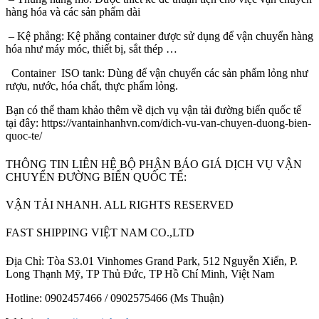
hàng hóa và các sản phẩm dài
– Kệ phẳng: Kệ phẳng container được sử dụng để vận chuyển hàng
hóa như máy móc, thiết bị, sắt thép …
Container ISO tank: Dùng để vận chuyển các sản phẩm lỏng như
rượu, nước, hóa chất, thực phẩm lỏng.
Bạn có thể tham khảo thêm về dịch vụ vận tải đường biển quốc tế
tại đây: https://vantainhanhvn.com/dich-vu-van-chuyen-duong-bien-
quoc-te/
THÔNG TIN LIÊN HỆ BỘ PHẬN BÁO GIÁ DỊCH VỤ VẬN
CHUYỂN ĐƯỜNG BIỂN QUỐC TẾ:
VẬN TẢI NHANH. ALL RIGHTS RESERVED
FAST SHIPPING VIỆT NAM CO.,LTD
Địa Chỉ: Tòa S3.01 Vinhomes Grand Park, 512 Nguyễn Xiển, P.
Long Thạnh Mỹ, TP Thủ Đức, TP Hồ Chí Minh, Việt Nam
Hotline: 0902457466 / 0902575466 (Ms Thuận)