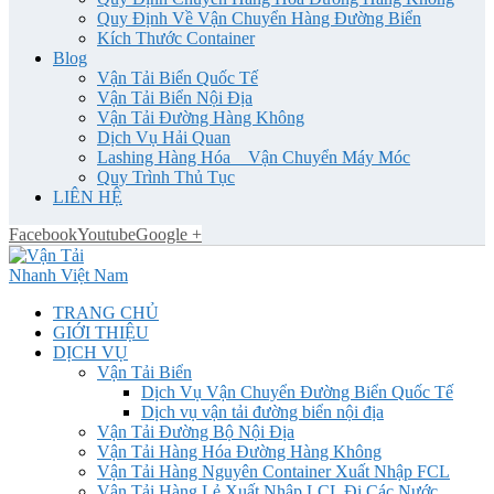
Quy Định Về Vận Chuyển Hàng Đường Biển
Kích Thước Container
Blog
Vận Tải Biển Quốc Tế
Vận Tải Biển Nội Địa
Vận Tải Đường Hàng Không
Dịch Vụ Hải Quan
Lashing Hàng Hóa _ Vận Chuyển Máy Móc
Quy Trình Thủ Tục
LIÊN HỆ
Facebook
Youtube
Google +
TRANG CHỦ
GIỚI THIỆU
DỊCH VỤ
Vận Tải Biển
Dịch Vụ Vận Chuyển Đường Biển Quốc Tế
Dịch vụ vận tải đường biển nội địa
Vận Tải Đường Bộ Nội Địa
Vận Tải Hàng Hóa Đường Hàng Không
Vận Tải Hàng Nguyên Container Xuất Nhập FCL
Vận Tải Hàng Lẻ Xuất Nhập LCL Đi Các Nước