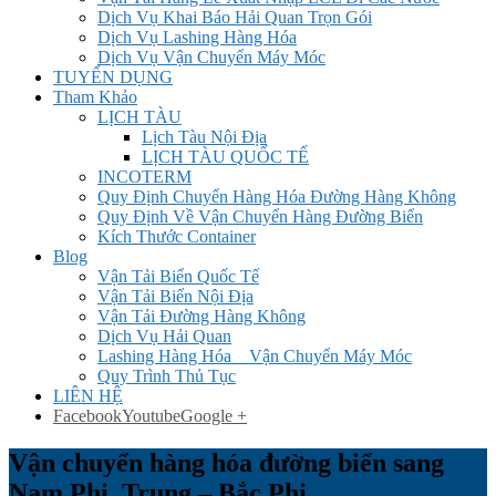
Dịch Vụ Khai Báo Hải Quan Trọn Gói
Dịch Vụ Lashing Hàng Hóa
Dịch Vụ Vận Chuyển Máy Móc
TUYỂN DỤNG
Tham Khảo
LỊCH TÀU
Lịch Tàu Nội Địa
LỊCH TÀU QUỐC TẾ
INCOTERM
Quy Định Chuyển Hàng Hóa Đường Hàng Không
Quy Định Về Vận Chuyển Hàng Đường Biển
Kích Thước Container
Blog
Vận Tải Biển Quốc Tế
Vận Tải Biển Nội Địa
Vận Tải Đường Hàng Không
Dịch Vụ Hải Quan
Lashing Hàng Hóa _ Vận Chuyển Máy Móc
Quy Trình Thủ Tục
LIÊN HỆ
Facebook
Youtube
Google +
Vận chuyển hàng hóa đường biển sang
Nam Phi, Trung – Bắc Phi