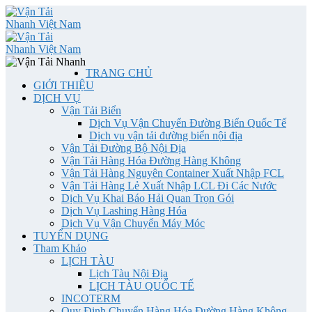
TRANG CHỦ
GIỚI THIỆU
DỊCH VỤ
Vận Tải Biển
Dịch Vụ Vận Chuyển Đường Biển Quốc Tế
Dịch vụ vận tải đường biển nội địa
Vận Tải Đường Bộ Nội Địa
Vận Tải Hàng Hóa Đường Hàng Không
Vận Tải Hàng Nguyên Container Xuất Nhập FCL
Vận Tải Hàng Lẻ Xuất Nhập LCL Đi Các Nước
Dịch Vụ Khai Báo Hải Quan Trọn Gói
Dịch Vụ Lashing Hàng Hóa
Dịch Vụ Vận Chuyển Máy Móc
TUYỂN DỤNG
Tham Khảo
LỊCH TÀU
Lịch Tàu Nội Địa
LỊCH TÀU QUỐC TẾ
INCOTERM
Quy Định Chuyển Hàng Hóa Đường Hàng Không