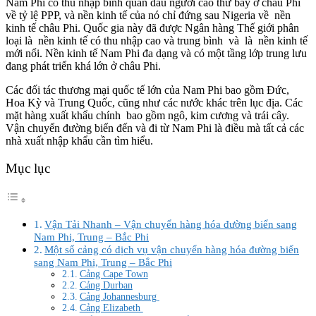
Nam Phi có thu nhập bình quân đầu người cao thứ bảy ở châu Phi
về tỷ lệ PPP, và nền kinh tế của nó chỉ đứng sau Nigeria về nền
kinh tế châu Phi. Quốc gia này đã được Ngân hàng Thế giới phân
loại là nền kinh tế có thu nhập cao và trung bình và là nền kinh tế
mới nổi. Nền kinh tế Nam Phi đa dạng và có một tầng lớp trung lưu
đang phát triển khá lớn ở châu Phi.
Các đối tác thương mại quốc tế lớn của Nam Phi bao gồm Đức,
Hoa Kỳ và Trung Quốc, cũng như các nước khác trên lục địa. Các
mặt hàng xuất khẩu chính bao gồm ngô, kim cương và trái cây.
Vận chuyển đường biển đến và đi từ Nam Phi là điều mà tất cả các
nhà xuất nhập khẩu cần tìm hiểu.
Mục lục
Vận Tải Nhanh – Vận chuyển hàng hóa đường biển sang
Nam Phi, Trung – Bắc Phi
Một số cảng có dịch vụ vận chuyển hàng hóa đường biển
sang Nam Phi, Trung – Bắc Phi
Cảng Cape Town
Cảng Durban
Cảng Johannesburg
Cảng Elizabeth