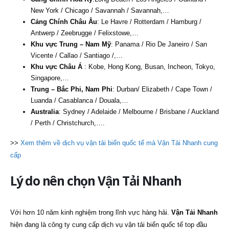
New York / Chicago / Savannah / Savannah,…
Cảng Chính Châu Âu
: Le Havre / Rotterdam / Hamburg /
Antwerp / Zeebrugge / Felixstowe,…
Khu vực Trung – Nam Mỹ
: Panama / Rio De Janeiro / San
Vicente / Callao / Santiago /,…
Khu vực Châu Á
: Kobe, Hong Kong, Busan, Incheon, Tokyo,
Singapore,…
Trung – Bắc Phi, Nam Phi
: Durban/ Elizabeth / Cape Town /
Luanda / Casablanca / Douala,…
Australia
: Sydney / Adelaide / Melbourne / Brisbane / Auckland
/ Perth / Christchurch,….
>>
Xem thêm về dịch vụ vận tải biển quốc tế mà Vận Tải Nhanh cung
cấp
Lý do nên chọn Vận Tải Nhanh
Với hơn 10 năm kinh nghiệm trong lĩnh vực hàng hải.
Vận Tải Nhanh
hiện đang là công ty cung cấp dịch vụ vận tải biển quốc tế top đầu