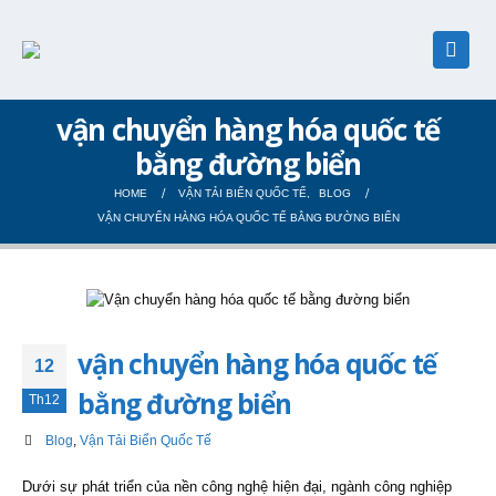
vận chuyển hàng hóa quốc tế
bằng đường biển
HOME
VẬN TẢI BIỂN QUỐC TẾ
,
BLOG
VẬN CHUYỂN HÀNG HÓA QUỐC TẾ BẰNG ĐƯỜNG BIỂN
vận chuyển hàng hóa quốc tế
12
bằng đường biển
Th12
Blog
,
Vận Tải Biển Quốc Tế
Dưới sự phát triển của nền công nghệ hiện đại, ngành công nghiệp