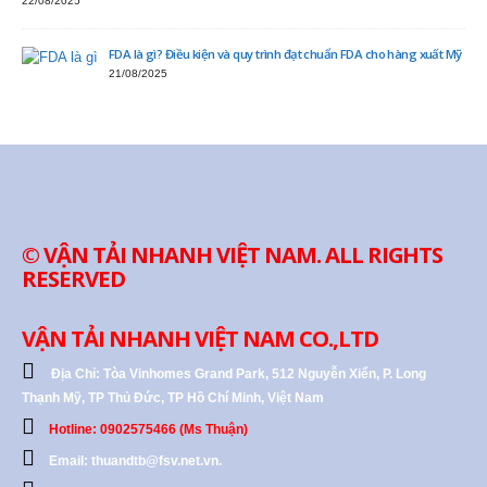
22/08/2025
FDA là gì? Điều kiện và quy trình đạt chuẩn FDA cho hàng xuất Mỹ
21/08/2025
© VẬN TẢI NHANH VIỆT NAM. ALL RIGHTS
RESERVED
VẬN TẢI NHANH VIỆT NAM CO.,LTD
Địa Chỉ:
Tòa Vinhomes Grand Park, 512 Nguyễn Xiển, P. Long
Thạnh Mỹ, TP Thủ Đức, TP Hồ Chí Minh, Việt Nam
Hotline: 0902575466 (Ms Thuận)
Email: thuandtb@fsv.net.vn.