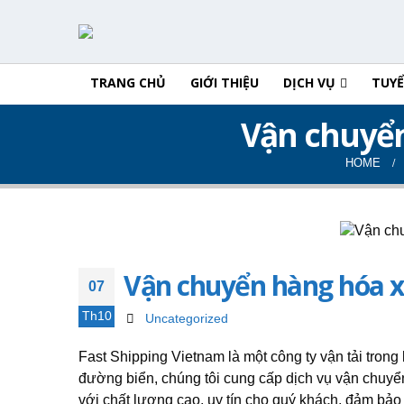
TRANG CHỦ
GIỚI THIỆU
DỊCH VỤ
TUY
Vận chuyển
HOME
Vận chuyển hàng hóa x
07
Th10
Uncategorized
Fast Shipping Vietnam là một công ty vận tải trong 
đường biển, chúng tôi cung cấp dịch vụ vận chuy
với chất lượng cao, uy tín cho quý khách, đảm bảo