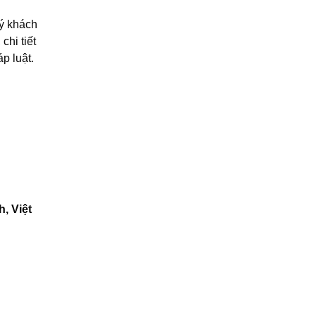
ý khách
chi tiết
p luật.
, Việt