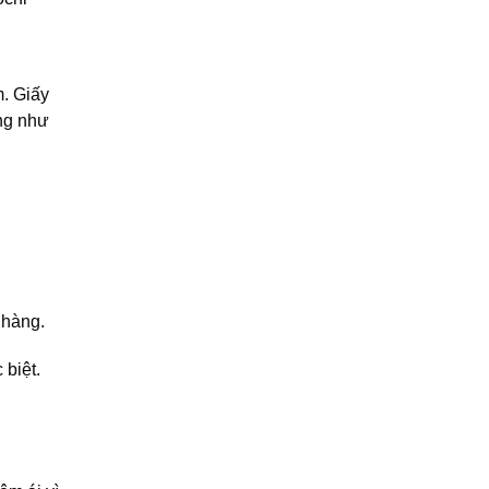
m. Giấy
ũng như
 hàng.
 biệt.