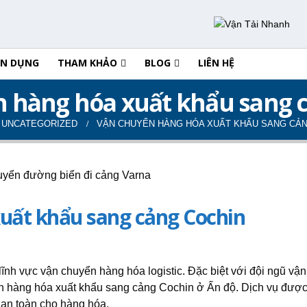
ỂN DỤNG
THAM KHẢO
BLOG
LIÊN HỆ
 hàng hóa xuất khẩu sang 
UNCATEGORIZED
VẬN CHUYỂN HÀNG HÓA XUẤT KHẨU SANG CẢ
uất khẩu sang cảng Cochin
lĩnh vực vận chuyển hàng hóa logistic. Đặc biệt với đội ngũ vận 
ển hàng hóa xuất khẩu sang cảng Cochin ở Ấn độ. Dịch vụ được
 an toàn cho hàng hóa.