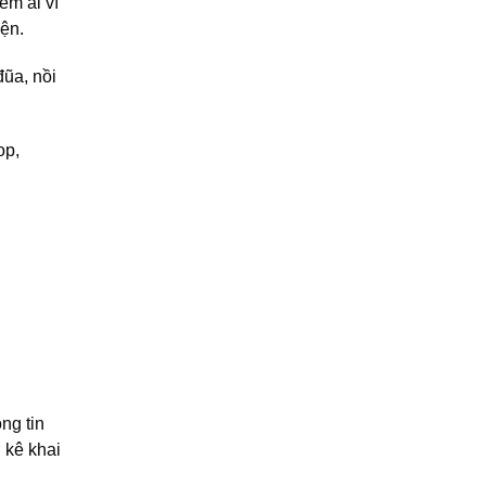
êm ái vì
ện.
đũa, nồi
op,
ng tin
 kê khai