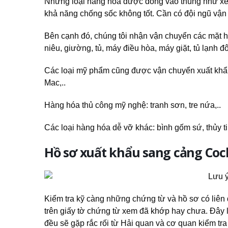
Những loại hàng hóa được đóng vào thùng như xe ô
khả năng chống sốc không tốt. Cần có đội ngũ vậ
Bên cạnh đó, chúng tôi nhận vận chuyển các mặt hàng
niêu, giường, tủ, máy điều hòa, máy giặt, tủ lạnh đô
Các loại mỹ phẩm cũng được vận chuyển xuất khẩu 
Mac,..
Hàng hóa thủ công mỹ nghệ: tranh sơn, tre nứa,..
Các loại hàng hóa dễ vỡ khác: bình gốm sứ, thủy tin
Hồ sơ xuất khẩu sang cảng Coc
Kiểm tra kỹ càng những chứng từ và hồ sơ có liên q
trên giấy tờ chứng từ xem đã khớp hay chưa. Đây là
đều sẽ gặp rắc rối từ Hải quan và cơ quan kiểm tr