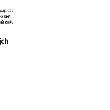
 cấp các
p biết
uất khẩu
ịch