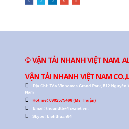
© VẬN TẢI NHANH VIỆT NAM. A
VẬN TẢI NHANH VIỆT NAM CO.,
Địa Chỉ:
Tòa Vinhomes Grand Park, 512 Nguyễn X
Nam
Hotline: 0902575466 (Ms Thuận)
Email: thuandtb@fsv.net.vn.
Skype: bichthuan84