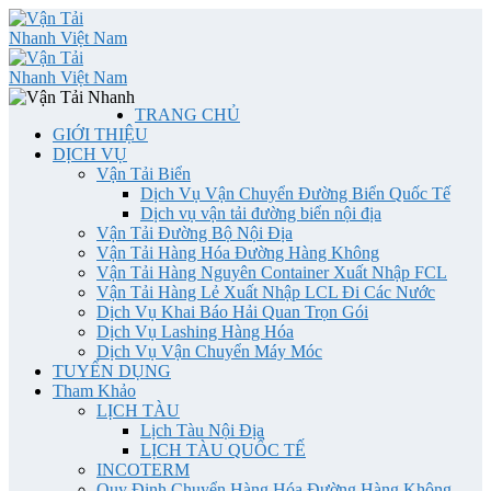
TRANG CHỦ
GIỚI THIỆU
DỊCH VỤ
Vận Tải Biển
Dịch Vụ Vận Chuyển Đường Biển Quốc Tế
Dịch vụ vận tải đường biển nội địa
Vận Tải Đường Bộ Nội Địa
Vận Tải Hàng Hóa Đường Hàng Không
Vận Tải Hàng Nguyên Container Xuất Nhập FCL
Vận Tải Hàng Lẻ Xuất Nhập LCL Đi Các Nước
Dịch Vụ Khai Báo Hải Quan Trọn Gói
Dịch Vụ Lashing Hàng Hóa
Dịch Vụ Vận Chuyển Máy Móc
TUYỂN DỤNG
Tham Khảo
LỊCH TÀU
Lịch Tàu Nội Địa
LỊCH TÀU QUỐC TẾ
INCOTERM
Quy Định Chuyển Hàng Hóa Đường Hàng Không