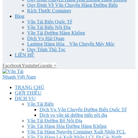
Quy Định Về Vận Chuyển Hàng Đường Biển
Kích Thước Container
Blog
Vận Tải Biển Quốc Tế
Vận Tải Biển Nội Địa
Vận Tải Đường Hàng Không
Dịch Vụ Hải Quan
Lashing Hàng Hóa _ Vận Chuyển Máy Móc
Quy Trình Thủ Tục
LIÊN HỆ
Facebook
Youtube
Google +
TRANG CHỦ
GIỚI THIỆU
DỊCH VỤ
Vận Tải Biển
Dịch Vụ Vận Chuyển Đường Biển Quốc Tế
Dịch vụ vận tải đường biển nội địa
Vận Tải Đường Bộ Nội Địa
Vận Tải Hàng Hóa Đường Hàng Không
Vận Tải Hàng Nguyên Container Xuất Nhập FCL
Vận Tải Hàng Lẻ Xuất Nhập LCL Đi Các Nước