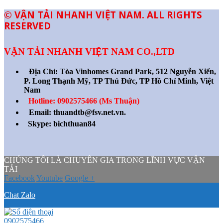
© VẬN TẢI NHANH VIỆT NAM. ALL RIGHTS
RESERVED
VẬN TẢI NHANH VIỆT NAM CO.,LTD
Địa Chỉ:
Tòa Vinhomes Grand Park, 512 Nguyễn Xiển,
P. Long Thạnh Mỹ, TP Thủ Đức, TP Hồ Chí Minh, Việt
Nam
Hotline: 0902575466 (Ms Thuận)
Email: thuandtb@fsv.net.vn.
Skype: bichthuan84
CHÚNG TÔI LÀ CHUYÊN GIA TRONG LĨNH VỰC VẬN
TẢI
Facebook
Youtube
Google +
Chat Zalo
0902575466