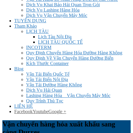
Dịch Vụ Khai Báo Hải Quan Trọn Gói
Dịch Vụ Lashing Hàng Hóa
Dịch Vụ Vận Chuyển Máy Móc
TUYỂN DỤNG
Tham Khảo
LỊCH TÀU
Lịch Tàu Nội Địa
LỊCH TÀU QUỐC TẾ
INCOTERM
Quy Định Chuyển Hàng Hóa Đường Hàng Không
Quy Định Về Vận Chuyển Hàng Đường Biển
Kích Thước Container
Blog
Vận Tải Biển Quốc Tế
Vận Tải Biển Nội Địa
Vận Tải Đường Hàng Không
Dịch Vụ Hải Quan
Lashing Hàng Hóa _ Vận Chuyển Máy Móc
Quy Trình Thủ Tục
LIÊN HỆ
Facebook
Youtube
Google +
Vận chuyển hàng hóa xuất khẩu sang
cảng Durres