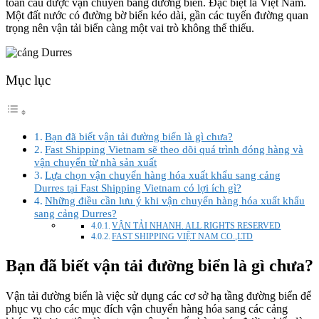
toàn cầu được vận chuyển bằng đường biển. Đặc biệt là Việt Nam.
Một đất nước có đường bờ biển kéo dài, gần các tuyến đường quan
trọng nên vận tải biển càng một vai trò không thể thiếu.
Mục lục
Bạn đã biết vận tải đường biển là gì chưa?
Fast Shipping Vietnam sẽ theo dõi quá trình đóng hàng và
vận chuyển từ nhà sản xuất
Lựa chọn vận chuyển hàng hóa xuất khẩu sang cảng
Durres tại Fast Shipping Vietnam có lợi ích gì?
Những điều cần lưu ý khi vận chuyển hàng hóa xuất khẩu
sang cảng Durres?
VẬN TẢI NHANH. ALL RIGHTS RESERVED
FAST SHIPPING VIỆT NAM CO.,LTD
Bạn đã biết vận tải đường biển là gì chưa?
Vận tải đường biển là việc sử dụng các cơ sở hạ tầng đường biển để
phục vụ cho các mục đích vận chuyển hàng hóa sang các cảng