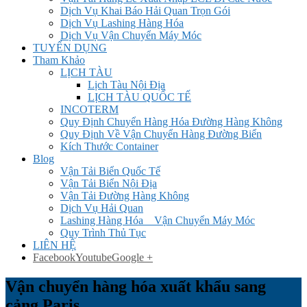
Dịch Vụ Khai Báo Hải Quan Trọn Gói
Dịch Vụ Lashing Hàng Hóa
Dịch Vụ Vận Chuyển Máy Móc
TUYỂN DỤNG
Tham Khảo
LỊCH TÀU
Lịch Tàu Nội Địa
LỊCH TÀU QUỐC TẾ
INCOTERM
Quy Định Chuyển Hàng Hóa Đường Hàng Không
Quy Định Về Vận Chuyển Hàng Đường Biển
Kích Thước Container
Blog
Vận Tải Biển Quốc Tế
Vận Tải Biển Nội Địa
Vận Tải Đường Hàng Không
Dịch Vụ Hải Quan
Lashing Hàng Hóa _ Vận Chuyển Máy Móc
Quy Trình Thủ Tục
LIÊN HỆ
Facebook
Youtube
Google +
Vận chuyển hàng hóa xuất khẩu sang
cảng Paris