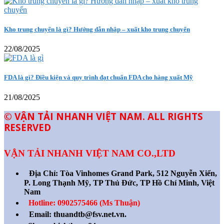
Kho trung chuyển là gì? Hướng dẫn nhập – xuất kho trung chuyển
22/08/2025
FDA là gì? Điều kiện và quy trình đạt chuẩn FDA cho hàng xuất Mỹ
21/08/2025
© VẬN TẢI NHANH VIỆT NAM. ALL RIGHTS
RESERVED
VẬN TẢI NHANH VIỆT NAM CO.,LTD
Địa Chỉ:
Tòa Vinhomes Grand Park, 512 Nguyễn Xiển,
P. Long Thạnh Mỹ, TP Thủ Đức, TP Hồ Chí Minh, Việt
Nam
Hotline: 0902575466 (Ms Thuận)
Email: thuandtb@fsv.net.vn.