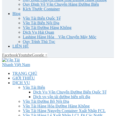
Quy Định Về Vận Chuyển Hàng Đường Biển
Kích Thước Container
Blog
Vận Tải Biển Quốc Tế
Vận Tải Biển Nội Địa
Vận Tải Đường Hàng Không
Dịch Vụ Hải Quan
Lashing Hàng Hóa _ Vận Chuyển Máy Móc
Quy Trình Thủ Tục
LIÊN HỆ
Facebook
Youtube
Google +
TRANG CHỦ
GIỚI THIỆU
DỊCH VỤ
Vận Tải Biển
Dịch Vụ Vận Chuyển Đường Biển Quốc Tế
Dịch vụ vận tải đường biển nội địa
Vận Tải Đường Bộ Nội Địa
Vận Tải Hàng Hóa Đường Hàng Không
Vận Tải Hàng Nguyên Container Xuất Nhập FCL
Vận Tải Hàng Lẻ Xuất Nhập LCL Đi Các Nước