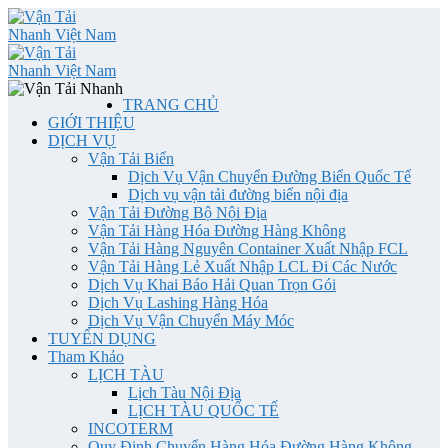
TRANG CHỦ
GIỚI THIỆU
DỊCH VỤ
Vận Tải Biển
Dịch Vụ Vận Chuyển Đường Biển Quốc Tế
Dịch vụ vận tải đường biển nội địa
Vận Tải Đường Bộ Nội Địa
Vận Tải Hàng Hóa Đường Hàng Không
Vận Tải Hàng Nguyên Container Xuất Nhập FCL
Vận Tải Hàng Lẻ Xuất Nhập LCL Đi Các Nước
Dịch Vụ Khai Báo Hải Quan Trọn Gói
Dịch Vụ Lashing Hàng Hóa
Dịch Vụ Vận Chuyển Máy Móc
TUYỂN DỤNG
Tham Khảo
LỊCH TÀU
Lịch Tàu Nội Địa
LỊCH TÀU QUỐC TẾ
INCOTERM
Quy Định Chuyển Hàng Hóa Đường Hàng Không