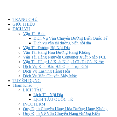
TRANG CHỦ
GIỚI THIỆU
DỊCH VỤ
Vận Tải Biển
Dịch Vụ Vận Chuyển Đường Biển Quốc Tế
Dịch vụ vận tải đường biển nội địa
Vận Tải Đường Bộ Nội Địa
Vận Tải Hàng Hóa Đường Hàng Không
Vận Tải Hàng Nguyên Container Xuất Nhập FCL
Vận Tải Hàng Lẻ Xuất Nhập LCL Đi Các Nước
Dịch Vụ Khai Báo Hải Quan Trọn Gói
Dịch Vụ Lashing Hàng Hóa
Dịch Vụ Vận Chuyển Máy Móc
TUYỂN DỤNG
Tham Khảo
LỊCH TÀU
Lịch Tàu Nội Địa
LỊCH TÀU QUỐC TẾ
INCOTERM
Quy Định Chuyển Hàng Hóa Đường Hàng Không
Quy Định Về Vận Chuyển Hàng Đường Biển