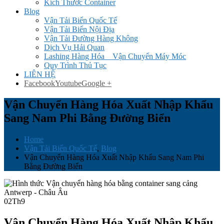
Kích Thước Container
Blog
Vận Tải Biển Quốc Tế
Vận Tải Biển Nội Địa
Vận Tải Đường Hàng Không
Dịch Vụ Hải Quan
Lashing Hàng Hóa _ Vận Chuyển Máy Móc
Quy Trình Thủ Tục
LIÊN HỆ
Facebook
Youtube
Google +
Vận Chuyển Hàng Hóa Xuất Nhập Khẩu
Sang Nam Phi Bằng Đường Biển
Home
Vận Tải Biển Quốc Tế
,
Blog
Vận Chuyển Hàng Hóa Xuất Nhập Khẩu Sang Nam Phi
Bằng Đường Biển
02
Th9
Vận Chuyển Hàng Hóa Xuất Nhập Khẩu