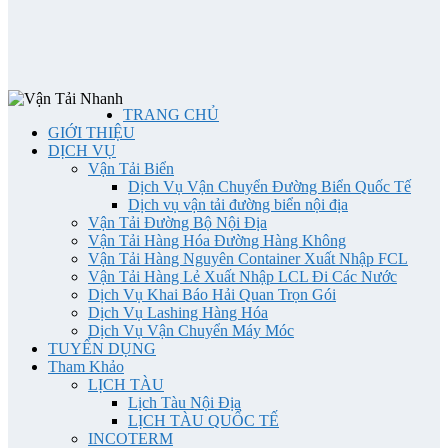
TRANG CHỦ
GIỚI THIỆU
DỊCH VỤ
Vận Tải Biển
Dịch Vụ Vận Chuyển Đường Biển Quốc Tế
Dịch vụ vận tải đường biển nội địa
Vận Tải Đường Bộ Nội Địa
Vận Tải Hàng Hóa Đường Hàng Không
Vận Tải Hàng Nguyên Container Xuất Nhập FCL
Vận Tải Hàng Lẻ Xuất Nhập LCL Đi Các Nước
Dịch Vụ Khai Báo Hải Quan Trọn Gói
Dịch Vụ Lashing Hàng Hóa
Dịch Vụ Vận Chuyển Máy Móc
TUYỂN DỤNG
Tham Khảo
LỊCH TÀU
Lịch Tàu Nội Địa
LỊCH TÀU QUỐC TẾ
INCOTERM