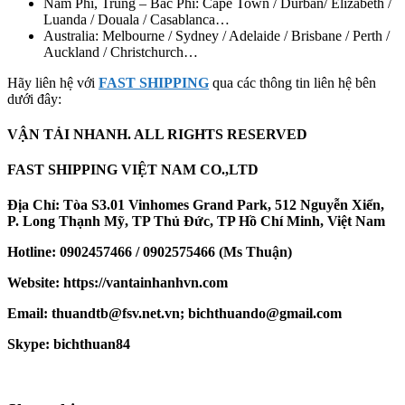
Nam Phi, Trung – Bắc Phi: Cape Town / Durban/ Elizabeth /
Luanda / Douala / Casablanca…
Australia: Melbourne / Sydney / Adelaide / Brisbane / Perth /
Auckland / Christchurch…
Hãy liên hệ với
FAST SHIPPING
qua các thông tin liên hệ bên
dưới đây:
VẬN TẢI NHANH. ALL RIGHTS RESERVED
FAST SHIPPING VIỆT NAM CO.,LTD
Địa Chỉ: Tòa S3.01 Vinhomes Grand Park, 512 Nguyễn Xiển,
P. Long Thạnh Mỹ, TP Thủ Đức, TP Hồ Chí Minh, Việt Nam
Hotline: 0902457466 / 0902575466 (Ms Thuận)
Website: https://vantainhanhvn.com
Email: thuandtb@fsv.net.vn; bichthuando@gmail.com
Skype: bichthuan84