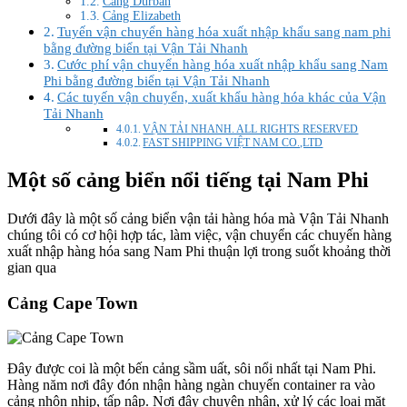
Cảng Durban
Cảng Elizabeth
Tuyến vận chuyển hàng hóa xuất nhập khẩu sang nam phi
bằng đường biển tại Vận Tải Nhanh
Cước phí vận chuyển hàng hóa xuất nhập khẩu sang Nam
Phi bằng đường biển tại Vận Tải Nhanh
Các tuyến vận chuyển, xuất khẩu hàng hóa khác của Vận
Tải Nhanh
VẬN TẢI NHANH. ALL RIGHTS RESERVED
FAST SHIPPING VIỆT NAM CO.,LTD
Một số cảng biển nổi tiếng tại Nam Phi
Dưới đây là một số cảng biển vận tải hàng hóa mà Vận Tải Nhanh
chúng tôi có cơ hội hợp tác, làm việc, vận chuyển các chuyến hàng
xuất nhập hàng hóa sang Nam Phi thuận lợi trong suốt khoảng thời
gian qua
Cảng Cape Town
Đây được coi là một bến cảng sầm uất, sôi nổi nhất tại Nam Phi.
Hàng năm nơi đây đón nhận hàng ngàn chuyến container ra vào
cảng nhộn nhịp, tấp nập. Nơi đây chuyên nhận, xử lý các loại mặt