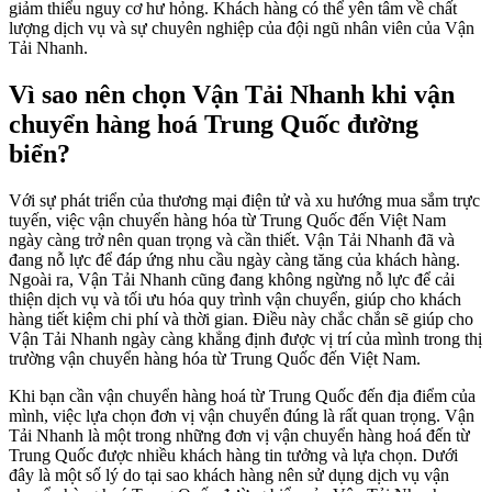
giảm thiểu nguy cơ hư hỏng. Khách hàng có thể yên tâm về chất
lượng dịch vụ và sự chuyên nghiệp của đội ngũ nhân viên của Vận
Tải Nhanh.
Vì sao nên chọn Vận Tải Nhanh khi vận
chuyển hàng hoá Trung Quốc đường
biển?
Với sự phát triển của thương mại điện tử và xu hướng mua sắm trực
tuyến, việc vận chuyển hàng hóa từ Trung Quốc đến Việt Nam
ngày càng trở nên quan trọng và cần thiết. Vận Tải Nhanh đã và
đang nỗ lực để đáp ứng nhu cầu ngày càng tăng của khách hàng.
Ngoài ra, Vận Tải Nhanh cũng đang không ngừng nỗ lực để cải
thiện dịch vụ và tối ưu hóa quy trình vận chuyển, giúp cho khách
hàng tiết kiệm chi phí và thời gian. Điều này chắc chắn sẽ giúp cho
Vận Tải Nhanh ngày càng khẳng định được vị trí của mình trong thị
trường vận chuyển hàng hóa từ Trung Quốc đến Việt Nam.
Khi bạn cần vận chuyển hàng hoá từ Trung Quốc đến địa điểm của
mình, việc lựa chọn đơn vị vận chuyển đúng là rất quan trọng. Vận
Tải Nhanh là một trong những đơn vị vận chuyển hàng hoá đến từ
Trung Quốc được nhiều khách hàng tin tưởng và lựa chọn. Dưới
đây là một số lý do tại sao khách hàng nên sử dụng dịch vụ vận