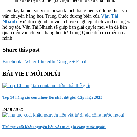
nhau để bạn có thể lựa chọn theo nhu cầu của mình.
Trên đây là một số lý do tại sao khách hàng nên sử dụng dịch vụ
vận chuyển hàng hoá Trung Quốc đường biển của
Vận Tải
Nhanh
. Với đội ngũ nhân viên chuyên nghiệp, dịch vụ đa dạng và
hỗ trợ tốt, Vận Tải Nhanh sẽ giúp bạn giải quyết mọi vấn đề liên
quan đến vận chuyển hàng hoá từ Trung Quốc đến địa điểm của
mình.
Share this post
Facebook
Twitter
LinkedIn
Google +
Email
BÀI VIẾT MỚI NHẤT
Top 10 hãng tàu container lớn nhất thế giới Cập nhật 2025
24/08/2025
Thủ tục xuất khẩu nguyên liệu vật tư đi gia công nước ngoài