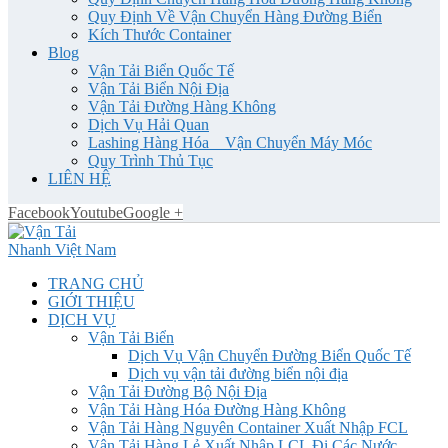
Quy Định Về Vận Chuyển Hàng Đường Biển
Kích Thước Container
Blog
Vận Tải Biển Quốc Tế
Vận Tải Biển Nội Địa
Vận Tải Đường Hàng Không
Dịch Vụ Hải Quan
Lashing Hàng Hóa _ Vận Chuyển Máy Móc
Quy Trình Thủ Tục
LIÊN HỆ
Facebook
Youtube
Google +
TRANG CHỦ
GIỚI THIỆU
DỊCH VỤ
Vận Tải Biển
Dịch Vụ Vận Chuyển Đường Biển Quốc Tế
Dịch vụ vận tải đường biển nội địa
Vận Tải Đường Bộ Nội Địa
Vận Tải Hàng Hóa Đường Hàng Không
Vận Tải Hàng Nguyên Container Xuất Nhập FCL
Vận Tải Hàng Lẻ Xuất Nhập LCL Đi Các Nước