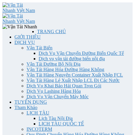
TRANG CHỦ
GIỚI THIỆU
DỊCH VỤ
Vận Tải Biển
Dịch Vụ Vận Chuyển Đường Biển Quốc Tế
Dịch vụ vận tải đường biển nội địa
Vận Tải Đường Bộ Nội Địa
Vận Tải Hàng Hóa Đường Hàng Không
Vận Tải Hàng Nguyên Container Xuất Nhập FCL
Vận Tải Hàng Lẻ Xuất Nhập LCL Đi Các Nước
Dịch Vụ Khai Báo Hải Quan Trọn Gói
Dịch Vụ Lashing Hàng Hóa
Dịch Vụ Vận Chuyển Máy Móc
TUYỂN DỤNG
Tham Khảo
LỊCH TÀU
Lịch Tàu Nội Địa
LỊCH TÀU QUỐC TẾ
INCOTERM
Quy Định Chuyển Hàng Hóa Đường Hàng Không