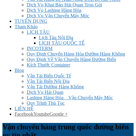
Dịch Vụ Khai Báo Hải Quan Trọn Gói
Dịch Vụ Lashing Hàng Hóa
Dịch Vụ Vận Chuyển Máy Móc
TUYỂN DỤNG
Tham Khảo
LỊCH TÀU
Lịch Tàu Nội Địa
LỊCH TÀU QUỐC TẾ
INCOTERM
Quy Định Chuyển Hàng Hóa Đường Hàng Không
Quy Định Về Vận Chuyển Hàng Đường Biển
Kích Thước Container
Blog
Vận Tải Biển Quốc Tế
Vận Tải Biển Nội Địa
Vận Tải Đường Hàng Không
Dịch Vụ Hải Quan
Lashing Hàng Hóa _ Vận Chuyển Máy Móc
Quy Trình Thủ Tục
LIÊN HỆ
Facebook
Youtube
Google +
Vận chuyển hàng trung quốc đường biển
uy tín nhất