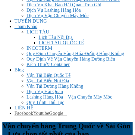
Dịch Vụ Khai Báo Hải Quan Trọn Gói
Dịch Vụ Lashing Hàng Hóa
Dịch Vụ Vận Chuyển Máy Móc
TUYỂN DỤNG
Tham Khảo
LỊCH TÀU
Lịch Tàu Nội Địa
LỊCH TÀU QUỐC TẾ
INCOTERM
Quy Định Chuyển Hàng Hóa Đường Hàng Không
Quy Định Về Vận Chuyển Hàng Đường Biển
Kích Thước Container
Blog
Vận Tải Biển Quốc Tế
Vận Tải Biển Nội Địa
Vận Tải Đường Hàng Không
Dịch Vụ Hải Quan
Lashing Hàng Hóa _ Vận Chuyển Máy Móc
Quy Trình Thủ Tục
LIÊN HỆ
Facebook
Youtube
Google +
Vận chuyển hàng Trung Quốc về Sài Gòn
– Lựa chọn tốt nhất của bạn