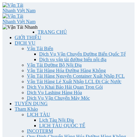
TRANG CHỦ
GIỚI THIỆU
DỊCH VỤ
Vận Tải Biển
Dịch Vụ Vận Chuyển Đường Biển Quốc Tế
Dịch vụ vận tải đường biển nội địa
Vận Tải Đường Bộ Nội Địa
Vận Tải Hàng Hóa Đường Hàng Không
Vận Tải Hàng Nguyên Container Xuất Nhập FCL
Vận Tải Hàng Lẻ Xuất Nhập LCL Đi Các Nước
Dịch Vụ Khai Báo Hải Quan Trọn Gói
Dịch Vụ Lashing Hàng Hóa
Dịch Vụ Vận Chuyển Máy Móc
TUYỂN DỤNG
Tham Khảo
LỊCH TÀU
Lịch Tàu Nội Địa
LỊCH TÀU QUỐC TẾ
INCOTERM
Quy Định Chuyển Hàng Hóa Đường Hàng Không