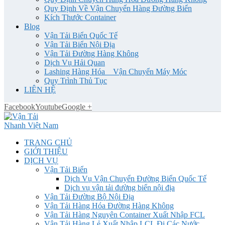
Quy Định Về Vận Chuyển Hàng Đường Biển
Kích Thước Container
Blog
Vận Tải Biển Quốc Tế
Vận Tải Biển Nội Địa
Vận Tải Đường Hàng Không
Dịch Vụ Hải Quan
Lashing Hàng Hóa _ Vận Chuyển Máy Móc
Quy Trình Thủ Tục
LIÊN HỆ
Facebook
Youtube
Google +
TRANG CHỦ
GIỚI THIỆU
DỊCH VỤ
Vận Tải Biển
Dịch Vụ Vận Chuyển Đường Biển Quốc Tế
Dịch vụ vận tải đường biển nội địa
Vận Tải Đường Bộ Nội Địa
Vận Tải Hàng Hóa Đường Hàng Không
Vận Tải Hàng Nguyên Container Xuất Nhập FCL
Vận Tải Hàng Lẻ Xuất Nhập LCL Đi Các Nước