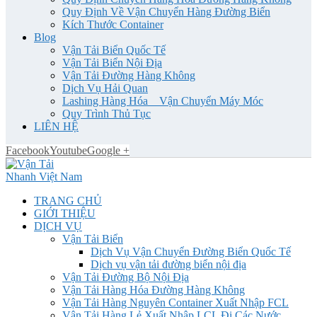
Quy Định Về Vận Chuyển Hàng Đường Biển
Kích Thước Container
Blog
Vận Tải Biển Quốc Tế
Vận Tải Biển Nội Địa
Vận Tải Đường Hàng Không
Dịch Vụ Hải Quan
Lashing Hàng Hóa _ Vận Chuyển Máy Móc
Quy Trình Thủ Tục
LIÊN HỆ
Facebook
Youtube
Google +
TRANG CHỦ
GIỚI THIỆU
DỊCH VỤ
Vận Tải Biển
Dịch Vụ Vận Chuyển Đường Biển Quốc Tế
Dịch vụ vận tải đường biển nội địa
Vận Tải Đường Bộ Nội Địa
Vận Tải Hàng Hóa Đường Hàng Không
Vận Tải Hàng Nguyên Container Xuất Nhập FCL
Vận Tải Hàng Lẻ Xuất Nhập LCL Đi Các Nước