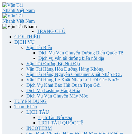
TRANG CHỦ
GIỚI THIỆU
DỊCH VỤ
Vận Tải Biển
Dịch Vụ Vận Chuyển Đường Biển Quốc Tế
Dịch vụ vận tải đường biển nội địa
Vận Tải Đường Bộ Nội Địa
Vận Tải Hàng Hóa Đường Hàng Không
Vận Tải Hàng Nguyên Container Xuất Nhập FCL
Vận Tải Hàng Lẻ Xuất Nhập LCL Đi Các Nước
Dịch Vụ Khai Báo Hải Quan Trọn Gói
Dịch Vụ Lashing Hàng Hóa
Dịch Vụ Vận Chuyển Máy Móc
TUYỂN DỤNG
Tham Khảo
LỊCH TÀU
Lịch Tàu Nội Địa
LỊCH TÀU QUỐC TẾ
INCOTERM
Quy Định Chuyển Hàng Hóa Đường Hàng Không