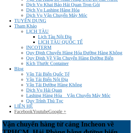
Dịch Vụ Khai Báo Hải Quan Trọn Gói
Dịch Vụ Lashing Hàng Hóa
Dịch Vụ Vận Chuyển Máy Móc
TUYỂN DỤNG
Tham Khảo
LỊCH TÀU
Lịch Tàu Nội Địa
LỊCH TÀU QUỐC TẾ
INCOTERM
Quy Định Chuyển Hàng Hóa Đường Hàng Không
Quy Định Về Vận Chuyển Hàng Đường Biển
Kích Thước Container
Blog
Vận Tải Biển Quốc Tế
Vận Tải Biển Nội Địa
Vận Tải Đường Hàng Không
Dịch Vụ Hải Quan
Lashing Hàng Hóa _ Vận Chuyển Máy Móc
Quy Trình Thủ Tục
LIÊN HỆ
Facebook
Youtube
Google +
Vận chuyển hàng từ cảng Incheon về
TPHCM, Hải Phòng bằng đường biển