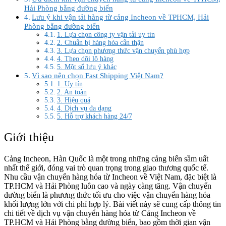
Hải Phòng bằng đường biển
Lưu ý khi vận tải hàng từ cảng Incheon về TPHCM, Hải
Phòng bằng đường biển
1. Lựa chọn công ty vận tải uy tín
2. Chuẩn bị hàng hóa cẩn thận
3. Lựa chọn phương thức vận chuyển phù hợp
4. Theo dõi lô hàng
5. Một số lưu ý khác
Vì sao nên chọn Fast Shipping Việt Nam?
1. Uy tín
2. An toàn
3. Hiệu quả
4. Dịch vụ đa dạng
5. Hỗ trợ khách hàng 24/7
Giới thiệu
Cảng Incheon, Hàn Quốc là một trong những cảng biển sầm uất
nhất thế giới, đóng vai trò quan trọng trong giao thương quốc tế.
Nhu cầu vận chuyển hàng hóa từ Incheon về Việt Nam, đặc biệt là
TP.HCM và Hải Phòng luôn cao và ngày càng tăng. Vận chuyển
đường biển là phương thức tối ưu cho việc vận chuyển hàng hóa
khối lượng lớn với chi phí hợp lý. Bài viết này sẽ cung cấp thông tin
chi tiết về dịch vụ vận chuyển hàng hóa từ Cảng Incheon về
TP.HCM và Hải Phòng bằng đường biển, bao gồm thời gian vận