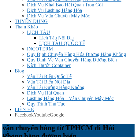
Dịch Vụ Khai Báo Hải Quan Trọn Gói
Dịch Vụ Lashing Hàng Hóa
Dịch Vụ Vận Chuyển Máy Móc
TUYỂN DỤNG
Tham Khảo
LỊCH TÀU
Lịch Tàu Nội Địa
LỊCH TÀU QUỐC TẾ
INCOTERM
Quy Định Chuyển Hàng Hóa Đường Hàng Không
Quy Định Về Vận Chuyển Hàng Đường Biển
Kích Thước Container
Blog
Vận Tải Biển Quốc Tế
Vận Tải Biển Nội Địa
Vận Tải Đường Hàng Không
Dịch Vụ Hải Quan
Lashing Hàng Hóa _ Vận Chuyển Máy Móc
Quy Trình Thủ Tục
LIÊN HỆ
Facebook
Youtube
Google +
vận chuyển hàng từ TPHCM đi Hải
Phòng bằng đường biển