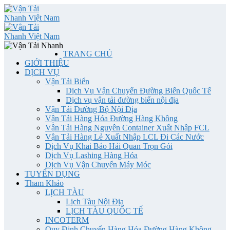
TRANG CHỦ
GIỚI THIỆU
DỊCH VỤ
Vận Tải Biển
Dịch Vụ Vận Chuyển Đường Biển Quốc Tế
Dịch vụ vận tải đường biển nội địa
Vận Tải Đường Bộ Nội Địa
Vận Tải Hàng Hóa Đường Hàng Không
Vận Tải Hàng Nguyên Container Xuất Nhập FCL
Vận Tải Hàng Lẻ Xuất Nhập LCL Đi Các Nước
Dịch Vụ Khai Báo Hải Quan Trọn Gói
Dịch Vụ Lashing Hàng Hóa
Dịch Vụ Vận Chuyển Máy Móc
TUYỂN DỤNG
Tham Khảo
LỊCH TÀU
Lịch Tàu Nội Địa
LỊCH TÀU QUỐC TẾ
INCOTERM
Quy Định Chuyển Hàng Hóa Đường Hàng Không