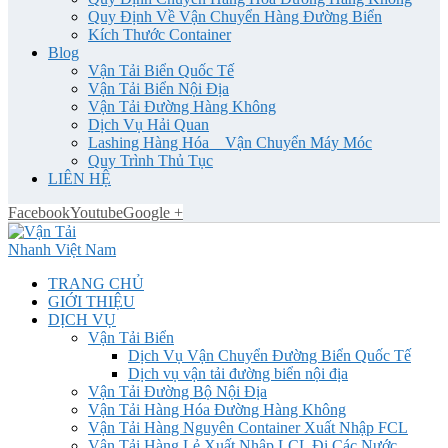
Quy Định Về Vận Chuyển Hàng Đường Biển
Kích Thước Container
Blog
Vận Tải Biển Quốc Tế
Vận Tải Biển Nội Địa
Vận Tải Đường Hàng Không
Dịch Vụ Hải Quan
Lashing Hàng Hóa _ Vận Chuyển Máy Móc
Quy Trình Thủ Tục
LIÊN HỆ
Facebook
Youtube
Google +
TRANG CHỦ
GIỚI THIỆU
DỊCH VỤ
Vận Tải Biển
Dịch Vụ Vận Chuyển Đường Biển Quốc Tế
Dịch vụ vận tải đường biển nội địa
Vận Tải Đường Bộ Nội Địa
Vận Tải Hàng Hóa Đường Hàng Không
Vận Tải Hàng Nguyên Container Xuất Nhập FCL
Vận Tải Hàng Lẻ Xuất Nhập LCL Đi Các Nước