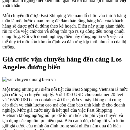
giúp doanh nghiệp tiết kiệm thời gian và tối đa hóa lợi nhuận từ việc
xuất khẩu.
Mỗi chuyến đi được Fast Shipping Vietnam tổ chức vào thứ 5 hàng
tuần là một bước quan trọng để đảm bảo rằng hàng hóa của khách
hàng sẽ được gửi đi đúng theo kế hoạch. Điều này giúp giảm thiểu
rủi ro của việc chờ đợi và đồng thời tạo ra sự đồng đều trong chuỗi
cung ứng. Đối với doanh nghiệp, điều này đồng nghĩa với việc có
thể duy trì mức tồn kho ổn định và đáp ứng kịp thời nhu cầu của thị
trường.
Giá cước vận chuyển hàng đến cảng Los
Angeles đường biển
Một trong những ưu điểm nổi bật của Fast Shipping Vietnam là mức
giá cước vận chuyển hợp lý. Với 1350 USD cho container 20 feet
và 16520 USD cho container 40 feet, đơn vị này không chỉ cung
cấp dịch vụ chất lượng cao mà còn đảm bảo tính kinh tế cho doanh
nghiệp. Mức giá cước này là kết quả của việc Fast Shipping
Vietnam không ngừng nỗ lực để tối ưu hóa chi phí vận chuyển và
tận dụng các nguồn lực hiệu quả. Bên cạnh đó, chúng tôi vẫn luôn
giữ giá cước của mình ổn định trong suốt nhiều năm qua dù biến