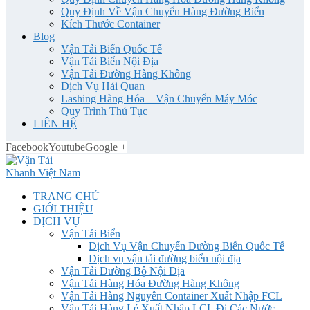
Quy Định Về Vận Chuyển Hàng Đường Biển
Kích Thước Container
Blog
Vận Tải Biển Quốc Tế
Vận Tải Biển Nội Địa
Vận Tải Đường Hàng Không
Dịch Vụ Hải Quan
Lashing Hàng Hóa _ Vận Chuyển Máy Móc
Quy Trình Thủ Tục
LIÊN HỆ
Facebook
Youtube
Google +
TRANG CHỦ
GIỚI THIỆU
DỊCH VỤ
Vận Tải Biển
Dịch Vụ Vận Chuyển Đường Biển Quốc Tế
Dịch vụ vận tải đường biển nội địa
Vận Tải Đường Bộ Nội Địa
Vận Tải Hàng Hóa Đường Hàng Không
Vận Tải Hàng Nguyên Container Xuất Nhập FCL
Vận Tải Hàng Lẻ Xuất Nhập LCL Đi Các Nước