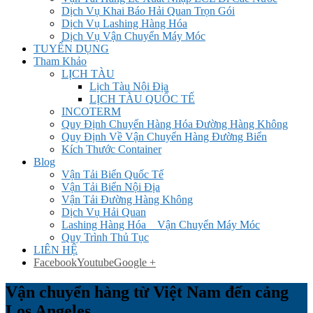
Dịch Vụ Khai Báo Hải Quan Trọn Gói
Dịch Vụ Lashing Hàng Hóa
Dịch Vụ Vận Chuyển Máy Móc
TUYỂN DỤNG
Tham Khảo
LỊCH TÀU
Lịch Tàu Nội Địa
LỊCH TÀU QUỐC TẾ
INCOTERM
Quy Định Chuyển Hàng Hóa Đường Hàng Không
Quy Định Về Vận Chuyển Hàng Đường Biển
Kích Thước Container
Blog
Vận Tải Biển Quốc Tế
Vận Tải Biển Nội Địa
Vận Tải Đường Hàng Không
Dịch Vụ Hải Quan
Lashing Hàng Hóa _ Vận Chuyển Máy Móc
Quy Trình Thủ Tục
LIÊN HỆ
Facebook
Youtube
Google +
Vận chuyển hàng từ Việt Nam đến cảng
Los Angeles