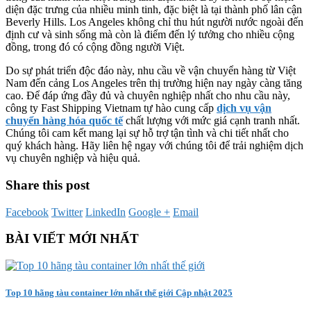
diện đặc trưng của nhiều minh tinh, đặc biệt là tại thành phố lân cận
Beverly Hills. Los Angeles không chỉ thu hút người nước ngoài đến
định cư và sinh sống mà còn là điểm đến lý tưởng cho nhiều cộng
đồng, trong đó có cộng đồng người Việt.
Do sự phát triển độc đáo này, nhu cầu về vận chuyển hàng từ Việt
Nam đến cảng Los Angeles trên thị trường hiện nay ngày càng tăng
cao. Để đáp ứng đầy đủ và chuyên nghiệp nhất cho nhu cầu này,
công ty Fast Shipping Vietnam tự hào cung cấp
dịch vụ vận
chuyển hàng hóa quốc tế
chất lượng với mức giá cạnh tranh nhất.
Chúng tôi cam kết mang lại sự hỗ trợ tận tình và chi tiết nhất cho
quý khách hàng. Hãy liên hệ ngay với chúng tôi để trải nghiệm dịch
vụ chuyên nghiệp và hiệu quả.
Share this post
Facebook
Twitter
LinkedIn
Google +
Email
BÀI VIẾT MỚI NHẤT
Top 10 hãng tàu container lớn nhất thế giới Cập nhật 2025