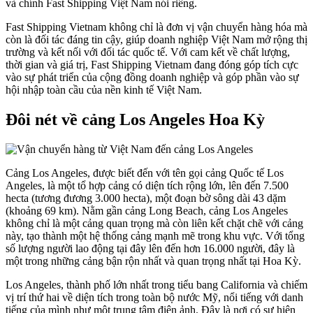
và chính Fast Shipping Việt Nam nói riêng.
Fast Shipping Vietnam không chỉ là đơn vị vận chuyển hàng hóa mà
còn là đối tác đáng tin cậy, giúp doanh nghiệp Việt Nam mở rộng thị
trường và kết nối với đối tác quốc tế. Với cam kết về chất lượng,
thời gian và giá trị, Fast Shipping Vietnam đang đóng góp tích cực
vào sự phát triển của cộng đồng doanh nghiệp và góp phần vào sự
hội nhập toàn cầu của nền kinh tế Việt Nam.
Đôi nét về cảng Los Angeles Hoa Kỳ
Cảng Los Angeles, được biết đến với tên gọi cảng Quốc tế Los
Angeles, là một tổ hợp cảng có diện tích rộng lớn, lên đến 7.500
hecta (tương đương 3.000 hecta), một đoạn bờ sông dài 43 dặm
(khoảng 69 km). Nằm gần cảng Long Beach, cảng Los Angeles
không chỉ là một cảng quan trọng mà còn liên kết chặt chẽ với cảng
này, tạo thành một hệ thống cảng mạnh mẽ trong khu vực. Với tổng
số lượng người lao động tại đây lên đến hơn 16.000 người, đây là
một trong những cảng bận rộn nhất và quan trọng nhất tại Hoa Kỳ.
Los Angeles, thành phố lớn nhất trong tiểu bang California và chiếm
vị trí thứ hai về diện tích trong toàn bộ nước Mỹ, nổi tiếng với danh
tiếng của mình như một trung tâm điện ảnh. Đây là nơi có sự hiện