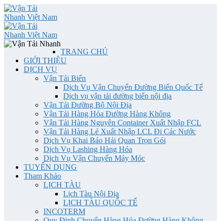
TRANG CHỦ
GIỚI THIỆU
DỊCH VỤ
Vận Tải Biển
Dịch Vụ Vận Chuyển Đường Biển Quốc Tế
Dịch vụ vận tải đường biển nội địa
Vận Tải Đường Bộ Nội Địa
Vận Tải Hàng Hóa Đường Hàng Không
Vận Tải Hàng Nguyên Container Xuất Nhập FCL
Vận Tải Hàng Lẻ Xuất Nhập LCL Đi Các Nước
Dịch Vụ Khai Báo Hải Quan Trọn Gói
Dịch Vụ Lashing Hàng Hóa
Dịch Vụ Vận Chuyển Máy Móc
TUYỂN DỤNG
Tham Khảo
LỊCH TÀU
Lịch Tàu Nội Địa
LỊCH TÀU QUỐC TẾ
INCOTERM
Quy Định Chuyển Hàng Hóa Đường Hàng Không