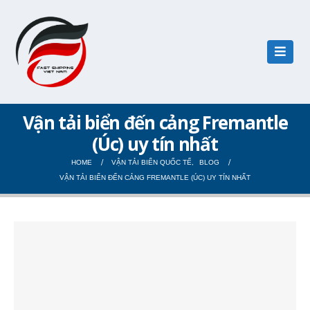
Vận tải biển đến cảng Fremantle
(Úc) uy tín nhất
HOME
VẬN TẢI BIỂN QUỐC TẾ
,
BLOG
VẬN TẢI BIỂN ĐẾN CẢNG FREMANTLE (ÚC) UY TÍN NHẤT