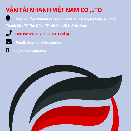
VẬN TẢI NHANH VIỆT NAM CO.,LTD
Địa Chỉ:
Tòa Vinhomes Grand Park, 512 Nguyễn Xiển, P. Long
Thạnh Mỹ, TP Thủ Đức, TP Hồ Chí Minh, Việt Nam
Hotline: 0902575466 (Ms Thuận)
Email: thuandtb@fsv.net.vn.
Skype: bichthuan84