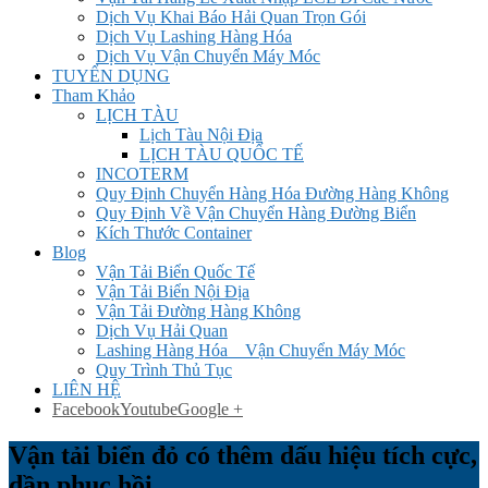
Dịch Vụ Khai Báo Hải Quan Trọn Gói
Dịch Vụ Lashing Hàng Hóa
Dịch Vụ Vận Chuyển Máy Móc
TUYỂN DỤNG
Tham Khảo
LỊCH TÀU
Lịch Tàu Nội Địa
LỊCH TÀU QUỐC TẾ
INCOTERM
Quy Định Chuyển Hàng Hóa Đường Hàng Không
Quy Định Về Vận Chuyển Hàng Đường Biển
Kích Thước Container
Blog
Vận Tải Biển Quốc Tế
Vận Tải Biển Nội Địa
Vận Tải Đường Hàng Không
Dịch Vụ Hải Quan
Lashing Hàng Hóa _ Vận Chuyển Máy Móc
Quy Trình Thủ Tục
LIÊN HỆ
Facebook
Youtube
Google +
Vận tải biển đỏ có thêm dấu hiệu tích cực,
dần phục hồi