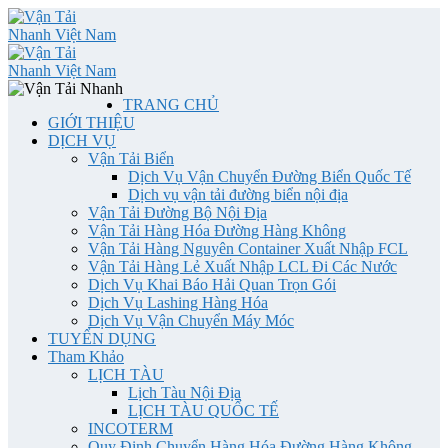
TRANG CHỦ
GIỚI THIỆU
DỊCH VỤ
Vận Tải Biển
Dịch Vụ Vận Chuyển Đường Biển Quốc Tế
Dịch vụ vận tải đường biển nội địa
Vận Tải Đường Bộ Nội Địa
Vận Tải Hàng Hóa Đường Hàng Không
Vận Tải Hàng Nguyên Container Xuất Nhập FCL
Vận Tải Hàng Lẻ Xuất Nhập LCL Đi Các Nước
Dịch Vụ Khai Báo Hải Quan Trọn Gói
Dịch Vụ Lashing Hàng Hóa
Dịch Vụ Vận Chuyển Máy Móc
TUYỂN DỤNG
Tham Khảo
LỊCH TÀU
Lịch Tàu Nội Địa
LỊCH TÀU QUỐC TẾ
INCOTERM
Quy Định Chuyển Hàng Hóa Đường Hàng Không