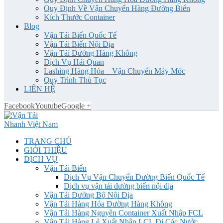
Quy Định Về Vận Chuyển Hàng Đường Biển
Kích Thước Container
Blog
Vận Tải Biển Quốc Tế
Vận Tải Biển Nội Địa
Vận Tải Đường Hàng Không
Dịch Vụ Hải Quan
Lashing Hàng Hóa _ Vận Chuyển Máy Móc
Quy Trình Thủ Tục
LIÊN HỆ
Facebook
Youtube
Google +
TRANG CHỦ
GIỚI THIỆU
DỊCH VỤ
Vận Tải Biển
Dịch Vụ Vận Chuyển Đường Biển Quốc Tế
Dịch vụ vận tải đường biển nội địa
Vận Tải Đường Bộ Nội Địa
Vận Tải Hàng Hóa Đường Hàng Không
Vận Tải Hàng Nguyên Container Xuất Nhập FCL
Vận Tải Hàng Lẻ Xuất Nhập LCL Đi Các Nước