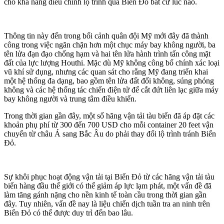
cho khả năng điều chỉnh lộ trình qua Biển Đỏ bất cứ lúc nào.
Thông tin này đến trong bối cảnh quân đội Mỹ mới đây đã thành
công trong việc ngăn chặn hơn một chục máy bay không người, ba
tên lửa đạn đạo chống hạm và hai tên lửa hành trình tấn công mặt
đất của lực lượng Houthi. Mặc dù Mỹ không công bố chính xác loại
vũ khí sử dụng, nhưng các quan sát cho rằng Mỹ đang triển khai
một hệ thống đa dạng, bao gồm tên lửa đất đối không, súng phóng
không và các hệ thống tác chiến điện tử để cắt đứt liên lạc giữa máy
bay không người và trung tâm điều khiển.
Trong thời gian gần đây, một số hãng vận tải tàu biển đã áp đặt các
khoản phụ phí từ 300 đến 700 USD cho mỗi container 20 feet vận
chuyển từ châu Á sang Bắc Âu do phải thay đổi lộ trình tránh Biển
Đỏ.
Sự khôi phục hoạt động vận tải tại Biển Đỏ từ các hãng vận tải tàu
biển hàng đầu thế giới có thể giảm áp lực lạm phát, một vấn đề đã
làm tăng gánh nặng cho nền kinh tế toàn cầu trong thời gian gần
đây. Tuy nhiên, vấn đề nay là liệu chiến dịch tuần tra an ninh trên
Biển Đỏ có thể được duy trì đến bao lâu.