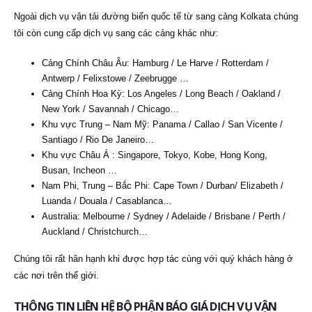
Ngoài dịch vụ vận tải đường biển quốc tế từ sang cảng Kolkata chúng
tôi còn cung cấp dịch vụ sang các cảng khác như:
Cảng Chính Châu Âu: Hamburg / Le Harve / Rotterdam /
Antwerp / Felixstowe / Zeebrugge …
Cảng Chính Hoa Kỳ: Los Angeles / Long Beach / Oakland /
New York / Savannah / Chicago…
Khu vực Trung – Nam Mỹ: Panama / Callao / San Vicente /
Santiago / Rio De Janeiro…
Khu vực Châu Á : Singapore, Tokyo, Kobe, Hong Kong,
Busan, Incheon …
Nam Phi, Trung – Bắc Phi: Cape Town / Durban/ Elizabeth /
Luanda / Douala / Casablanca…
Australia: Melbourne / Sydney / Adelaide / Brisbane / Perth /
Auckland / Christchurch…
Chúng tôi rất hân hạnh khi được hợp tác cùng với quý khách hàng ở
các nơi trên thế giới.
THÔNG TIN LIÊN HỆ BỘ PHẬN BÁO GIÁ DỊCH VỤ VẬN