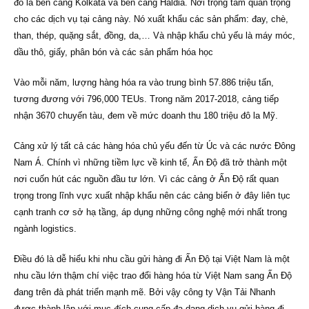
đó là bến cảng Kolkata và bến cảng Haldia. Nơi trọng tâm quan trọng
cho các dịch vụ tại cảng này. Nó xuất khẩu các sản phẩm: đay, chè,
than, thép, quặng sắt, đồng, da,… Và nhập khẩu chủ yếu là máy móc,
dầu thô, giấy, phân bón và các sản phẩm hóa học
Vào mỗi năm, lượng hàng hóa ra vào trung bình 57.886 triệu tấn,
tương đương với 796,000 TEUs. Trong năm 2017-2018, cảng tiếp
nhận 3670 chuyến tàu, đem về mức doanh thu 180 triệu đô la Mỹ.
Cảng xử lý tất cả các hàng hóa chủ yếu đến từ Úc và các nước Đông
Nam Á. Chính vì những tiềm lực về kinh tế, Ấn Độ đã trở thành một
nơi cuốn hút các nguồn đầu tư lớn. Vì các cảng ở Ấn Độ rất quan
trọng trong lĩnh vực xuất nhập khẩu nên các cảng biển ở đây liên tục
cạnh tranh cơ sở hạ tầng, áp dụng những công nghệ mới nhất trong
ngành logistics.
Điều đó là dễ hiểu khi nhu cầu gửi hàng đi Ấn Độ tại Việt Nam là một
nhu cầu lớn thậm chí việc trao đổi hàng hóa từ Việt Nam sang Ấn Độ
đang trên đà phát triển mạnh mẽ. Bởi vậy công ty Vận Tải Nhanh
được thành lập với mục đích cung cấp đa dạng dịch vụ gửi hàng đi