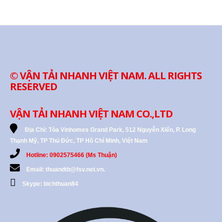
© VẬN TẢI NHANH VIỆT NAM. ALL RIGHTS
RESERVED
VẬN TẢI NHANH VIỆT NAM CO.,LTD
Địa Chỉ:
Tòa Vinhomes Grand Park, 512 Nguyễn Xiển, P. Long
Thạnh Mỹ, TP Thủ Đức, TP Hồ Chí Minh, Việt Nam
Hotline: 0902575466 (Ms Thuận)
Email: thuandtb@fsv.net.vn.
Skype: bichthuan84