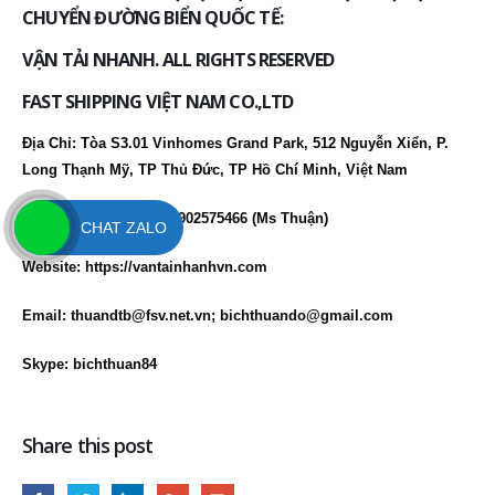
CHUYỂN ĐƯỜNG BIỂN QUỐC TẾ:
VẬN TẢI NHANH. ALL RIGHTS RESERVED
FAST SHIPPING VIỆT NAM CO.,LTD
Địa Chỉ: Tòa S3.01 Vinhomes Grand Park, 512 Nguyễn Xiển, P.
Long Thạnh Mỹ, TP Thủ Đức, TP Hồ Chí Minh, Việt Nam
Hotline: 0902457466 / 0902575466 (Ms Thuận)
CHAT ZALO
Website:
https://vantainhanhvn.com
Email: thuandtb@fsv.net.vn; bichthuando@gmail.com
Skype: bichthuan84
Share this post