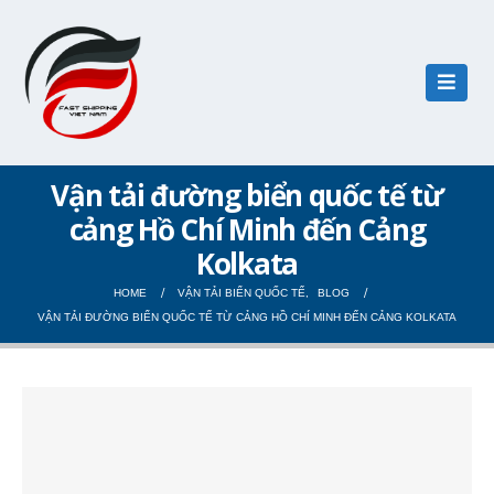
Vận tải đường biển quốc tế từ
cảng Hồ Chí Minh đến Cảng
Kolkata
HOME
VẬN TẢI BIỂN QUỐC TẾ
,
BLOG
VẬN TẢI ĐƯỜNG BIỂN QUỐC TẾ TỪ CẢNG HỒ CHÍ MINH ĐẾN CẢNG KOLKATA