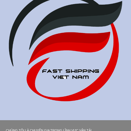
CHÚNG TÔI LÀ CHUYÊN GIA TRONG LĨNH VỰC VẬN TẢI