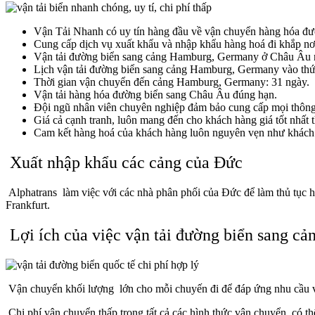
Vận Tải Nhanh có uy tín hàng đầu về vận chuyển hàng hóa đư
Cung cấp dịch vụ xuất khẩu và nhập khẩu hàng hoá đi khắp nơi 
Vận tải đường biển sang cảng Hamburg, Germany ở Châu Âu
Lịch
vận tải đường biển sang cảng Hamburg, Germany
vào thứ
Thời gian vận chuyển đến cảng
Hamburg, Germany
: 31 ngày.
Vận tải hàng hóa đường biển sang Châu Âu đúng hạn.
Đội ngũ nhân viên chuyên nghiệp đảm bảo cung cấp mọi thông t
Giá cả cạnh tranh, luôn mang đến cho khách hàng giá tốt nhất t
Cam kết hàng hoá của khách hàng luôn nguyên vẹn như khách 
Xuất
nhập khẩu
các cảng của
Đức
Alphatrans làm việc với
các nhà phân phối của
Đức để
làm thủ tục h
Frankfurt.
Lợi ích của việc
vận tải đường biển sang c
Vận chuyển khối
lượng lớn cho mỗi chuyến
đi để
đáp ứng nhu cầu
Chi phí
vận chuyển thấp trong
tất cả
các hình thức vận chuyển,
có th