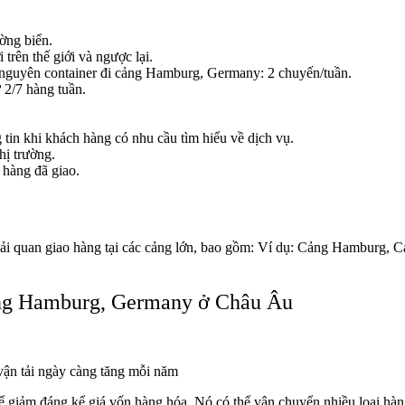
ờng biển.
trên thế giới và ngược lại.
nguyên container đi cảng
Hamburg, Germany
: 2 chuyến/tuần.
 2/7 hàng tuần.
in khi khách hàng có nhu cầu tìm hiểu về dịch vụ.
hị trường.
hàng đã giao.
ải
quan giao hàng tại các cảng
lớn, bao gồm: Ví dụ:
Cảng Hamburg, Cả
ảng Hamburg, Germany ở Châu Âu
 vận
tải
ngày càng tăng mỗi năm
ể
giảm
đáng kể
giá
vốn
hàng
hóa. Nó
có thể vận
chuyển nhiều loại hàn