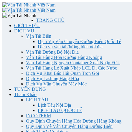
TRANG CHỦ
GIỚI THIỆU
DỊCH VỤ
Vận Tải Biển
Dịch Vụ Vận Chuyển Đường Biển Quốc Tế
Dịch vụ vận tải đường biển nội địa
Vận Tải Đường Bộ Nội Địa
Vận Tải Hàng Hóa Đường Hàng Không
Vận Tải Hàng Nguyên Container Xuất Nhập FCL
Vận Tải Hàng Lẻ Xuất Nhập LCL Đi Các Nước
Dịch Vụ Khai Báo Hải Quan Trọn Gói
Dịch Vụ Lashing Hàng Hóa
Dịch Vụ Vận Chuyển Máy Móc
TUYỂN DỤNG
Tham Khảo
LỊCH TÀU
Lịch Tàu Nội Địa
LỊCH TÀU QUỐC TẾ
INCOTERM
Quy Định Chuyển Hàng Hóa Đường Hàng Không
Quy Định Về Vận Chuyển Hàng Đường Biển
Kích Thước Container