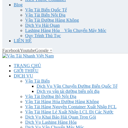
Blog
Vận Tải Biển Quốc Tế
Vận Tải Biển Nội Địa
Vận Tải Đường Hàng Không
Dịch Vụ Hải Quan
Lashing Hàng Hóa _ Vận Chuyển Máy Móc
Quy Trình Thủ Tục
LIÊN HỆ
Facebook
Youtube
Google +
TRANG CHỦ
GIỚI THIỆU
DỊCH VỤ
Vận Tải Biển
Dịch Vụ Vận Chuyển Đường Biển Quốc Tế
Dịch vụ vận tải đường biển nội địa
Vận Tải Đường Bộ Nội Địa
Vận Tải Hàng Hóa Đường Hàng Không
Vận Tải Hàng Nguyên Container Xuất Nhập FCL
Vận Tải Hàng Lẻ Xuất Nhập LCL Đi Các Nước
Dịch Vụ Khai Báo Hải Quan Trọn Gói
Dịch Vụ Lashing Hàng Hóa
Dịch Vụ Vận Chuyển Máy Móc