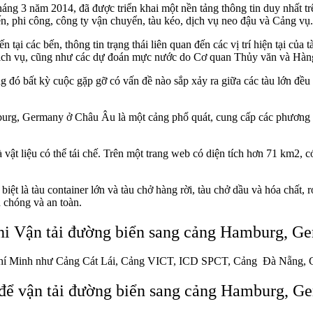
ng 3 năm 2014, đã được triển khai một nền tảng thông tin duy nhất trên
bến, phi công, công ty vận chuyển, tàu kéo, dịch vụ neo đậu và Cảng vụ.
ến tại các bến, thông tin trạng thái liên quan đến các vị trí hiện tại c
c dịch vụ, cũng như các dự đoán mực nước do Cơ quan Thủy văn và Hà
g đó bất kỳ cuộc gặp gỡ có vấn đề nào sắp xảy ra giữa các tàu lớn đều 
mburg, Germany ở Châu Âu
là một cảng phổ quát, cung cấp các phương t
và vật liệu có thể tái chế. Trên một trang web có diện tích hơn 71 km2,
t là tàu container lớn và tàu chở hàng rời, tàu chở dầu và hóa chất, ro
h chóng và an toàn.
hi Vận tải đường biển sang cảng Hamburg, G
hí Minh
như
Cảng
Cát Lái, Cảng VICT, ICD
SPCT,
Cảng Đà Nẵng, 
để vận tải đường biển sang cảng
Hamburg, G