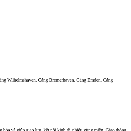
ng Wilhelmshaven, Cảng Bremerhaven, Cảng Emden, Cảng
g hóa và
giúp giao
lưu,
kết nối kinh tế nhiều
vùng miền. Giao thông