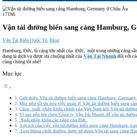
17
Th6
Vận tải đường biển sang cảng Hamburg, 
Vận Tải Biển Quốc Tế
,
Blog
Hamburg, Đức, là cảng lớn nhất của Đức, một trong những cảng sầm
đang là dịch vụ được ưa chuộng nhất của
Vận Tải Nhanh
đối với cá
cùng chúng tôi nhé!
Mục lục
Giới thiệu Vận tải đường biển sang cảng Hamburg, German
Mục tiêu tối ưu hóa việc quản lý Vận tải đường biển sang
Cảng xuất nhập khẩu chính của Việt Nam khi Vận tải đườ
Vì sao nên lựa chọn Công ty Vận Tải Nhanh để vận tải đườ
Xuất nhập khẩu các cảng của Đức
Lợi ích của việc vận tải đường biển sang cảng Hamburg, G
Loại thùng chứa thường được sử dụng Vận tải sang cảng H