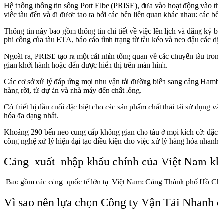
Hệ thống thông tin sông Port Elbe (PRISE), đưa vào hoạt động vào thá
việc tàu đến và đi được tạo ra bởi các bên liên quan khác nhau: các 
Thông tin này bao gồm thông tin chi tiết về việc lên lịch và đăng ký b
phi công của tàu ETA, báo cáo tình trạng từ tàu kéo và neo đậu cá
Ngoài ra, PRISE tạo ra một cái nhìn tổng quan về các chuyến tàu tron
gian khởi hành hoặc đến được hiển thị trên màn hình.
Các cơ sở xử lý đáp ứng mọi nhu
vận tải đường biển sang cảng Ha
hàng rời, từ dự án và nhà máy đến chất lỏng.
Có thiết bị đầu cuối đặc biệt cho các sản phẩm chất thải tái sử dụng 
hóa đa dạng nhất.
Khoảng 290 bến neo cung cấp không gian cho tàu ở mọi kích cỡ: đặc biệ
công nghệ xử lý hiện đại tạo điều kiện cho việc xử lý hàng hóa nhan
Cảng xuất nhập khẩu chính của Việt Nam k
Bao gồm các cảng quốc tế
lớn
tại
Việt Nam: Cảng Thành phố Hồ C
Vì sao nên lựa chọn Công ty Vận Tải Nhanh 