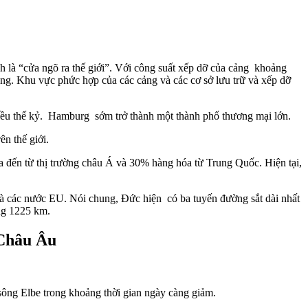
nh
là
“cửa
ngõ
ra
thế
giới”. Với công suất xếp dỡ
của cảng khoảng
ông. Khu
vực phức hợp
của các
cảng và các
cơ
sở
lưu trữ
và
xếp dỡ
iều thế kỷ. Hamburg sớm trở thành một
thành
phố thương mại
lớn.
rên
thế giới.
a
đến
từ thị trường
châu Á và
30%
hàng
hóa từ Trung Quốc. Hiện
tại,
à các nước EU. Nói chung, Đức
hiện có
ba
tuyến đường sắt dài nhất
ng 1225
km.
 Châu Âu
 sông Elbe trong khoảng thời gian ngày càng giảm.