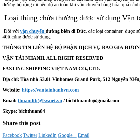
đường bộ rộng rãi nên độ an
toàn
khi
vận chuyển hàng hóa quá
cảnh
Loại thùng chứa
thường
được
sử dụng
Vận t
Đối với
vận chuyển
đường biển đi
Đức
,
các loại container được 
40ft cũng được sử dụng.
THÔNG TIN LIÊN HỆ BỘ PHẬN DỊCH VỤ BÁO GIÁ ĐƯỜ
VẬN TẢI NHANH. ALL RIGHT RESERVED
FASTING SHIPPING VIỆT NAM CO.,LTD.
Địa chỉ: Tòa nhà S3.01 Vinhomes Grand Park, 512 Nguyễn Xiển
Website:
https://vantainhanhvn.com
Email:
thuandtb@fsv.net.vn
/ bichthuando@gmail.com
Skype: bichthuan84
Share this post
Facebook
Twitter
LinkedIn
Google +
Email