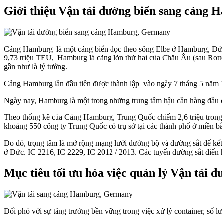
Giới thiệu
Vận tải đường biển sang cảng
Cảng Hamburg là
một
cảng biển
dọc theo
sông Elbe ở Hamburg, Đứ
9,73 triệu
TEU, Hamburg là cảng
lớn
thứ
hai của
Châu
Âu (sau
Rott
gần như là lý tưởng.
Cảng Hamburg
lần đầu tiên
được thành lập vào ngày 7 tháng 5 năm
Ngày nay,
Hamburg
là
một trong những trung tâm
hậu cần hàng
đầu 
Theo thống kê của Cảng Hamburg, Trung Quốc chiếm 2,6 triệu
trong
khoảng 550 công ty Trung Quốc
có
trụ sở tại
các
thành phố
ở miền
bắ
Do đó, trọng tâm là mở rộng
mạng lưới đường bộ
và
đường sắt
để kế
ở Đức. IC 2216,
IC 2229,
IC 2012 / 2013. Các
tuyến đường sắt
điển
Mục tiêu tối ưu hóa việc quản lý
Vận tải đ
Đối phó với sự tăng trưởng bền vững trong việc xử lý container, số 