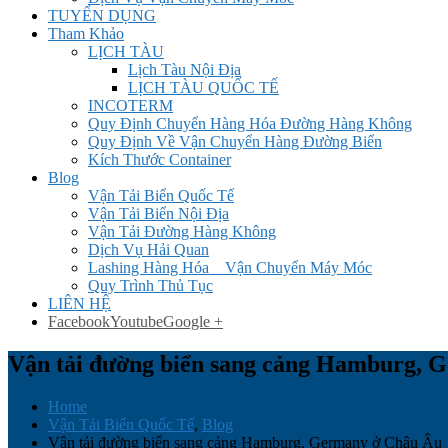
TUYỂN DỤNG
Tham Khảo
LỊCH TÀU
Lịch Tàu Nội Địa
LỊCH TÀU QUỐC TẾ
INCOTERM
Quy Định Chuyển Hàng Hóa Đường Hàng Không
Quy Định Về Vận Chuyển Hàng Đường Biển
Kích Thước Container
Blog
Vận Tải Biển Quốc Tế
Vận Tải Biển Nội Địa
Vận Tải Đường Hàng Không
Dịch Vụ Hải Quan
Lashing Hàng Hóa _ Vận Chuyển Máy Móc
Quy Trình Thủ Tục
LIÊN HỆ
Facebook
Youtube
Google +
Vận tải đường biển sang cảng Hamburg, 
Home
Vận Tải Biển Quốc Tế
,
Blog
Vận tải đường biển sang cảng Hamburg, Germany ở Châu Âu