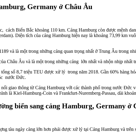
 Hamburg, Germany ở Châu Âu
c, cách
Biển Bắc
khoảng 110
km.
Cảng Hamburg còn được
mệnh da
erdam).
Diện tích của
cảng Hamburg
hiện nay là
khoảng
73,99 km vu
1189
và
là một
trong những cảng
quan trọng nhất ở
Trung Âu trong nh
của Châu Âu và là một trong những cảng lớn nhất và
nhộn nhịp
nhất
t
 tổng số
8,7
triệu TEU được xử lý trong
năm 2018.
Gần 60%
hàng
hó
c nước Đức.
t nối giao thông từ Cảng Hamburg với các thành phố trong
nước Đức
v
 hình là Kiel-Hamburg-Coin và Frankfurt-Nuremberg-Passau,
dài khoả
ường biển sang cảng Hamburg, Germany ở
lượng tàu ngày càng lớn hơn phải được xử lý tại Cảng Hamburg và trên