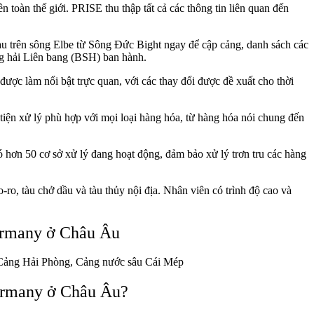
 toàn thế giới. PRISE thu thập tất cả các thông tin liên quan đến
ủa tàu trên sông Elbe từ Sông Đức Bight ngay để cập cảng, danh sách các
ng hải Liên bang (BSH) ban hành.
được làm nổi bật trực quan, với các thay đổi được đề xuất cho thời
iện xử lý phù hợp với mọi loại hàng hóa, từ hàng hóa nói chung đến
 có hơn 50 cơ sở xử lý đang hoạt động, đảm bảo xử lý trơn tru các hàng
-ro, tàu chở dầu và tàu thủy nội địa. Nhân viên có trình độ cao và
ermany ở Châu Âu
Cảng Hải
Phòng, Cảng
nước sâu Cái Mép
ermany
ở Châu Âu?