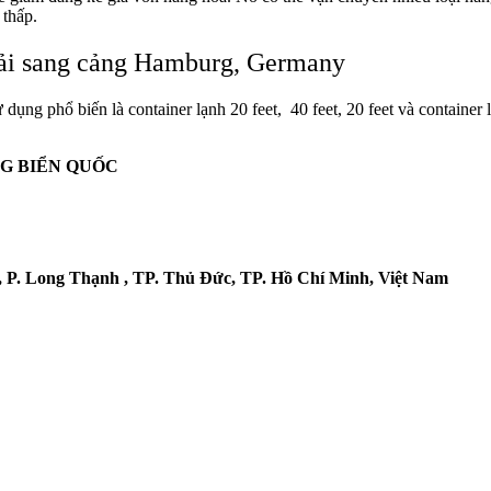
 thấp.
ải sang cảng Hamburg, Germany
sử dụng
phổ biến
là container
lạnh
20 feet, 40 feet,
20 feet và
container 
NG BIỂN QUỐC
, P. Long Thạnh , TP. Thủ Đức, TP. Hồ Chí Minh, Việt Nam