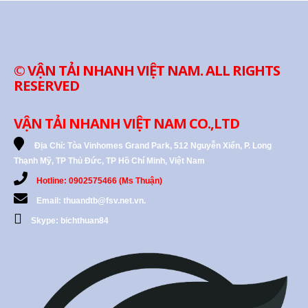
© VẬN TẢI NHANH VIỆT NAM. ALL RIGHTS
RESERVED
VẬN TẢI NHANH VIỆT NAM CO.,LTD
Địa Chỉ:
Tòa Vinhomes Grand Park, 512 Nguyễn Xiển, P. Long
Thạnh Mỹ, TP Thủ Đức, TP Hồ Chí Minh, Việt Nam
Hotline: 0902575466 (Ms Thuận)
Email: thuandtb@fsv.net.vn.
Skype: bichthuan84