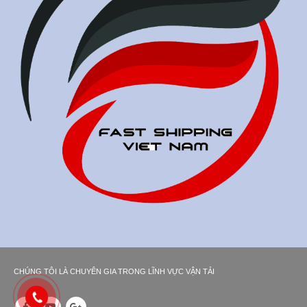
CHÚNG TÔI LÀ CHUYÊN GIA TRONG LĨNH VỰC VẬN TẢI