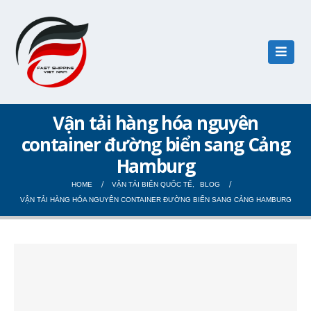
Vận tải hàng hóa nguyên
container đường biển sang Cảng
Hamburg
HOME
VẬN TẢI BIỂN QUỐC TẾ
,
BLOG
VẬN TẢI HÀNG HÓA NGUYÊN CONTAINER ĐƯỜNG BIỂN SANG CẢNG HAMBURG