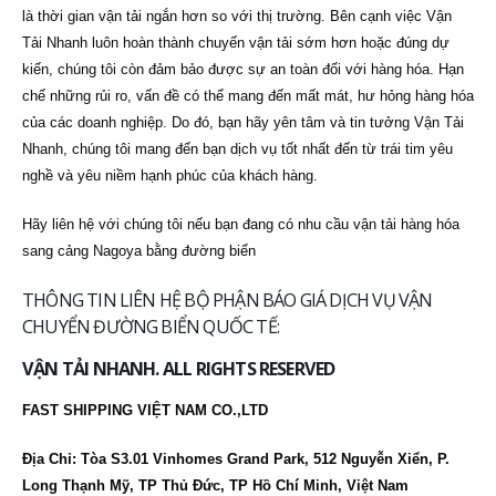
là thời gian vận tải ngắn hơn so với thị trường. Bên cạnh việc Vận
Tải Nhanh luôn hoàn thành chuyến vận tải sớm hơn hoặc đúng dự
kiến, chúng tôi còn đảm bảo được sự an toàn đối với hàng hóa. Hạn
chế những rủi ro, vấn đề có thể mang đến mất mát, hư hỏng hàng hóa
của các doanh nghiệp. Do đó, bạn hãy yên tâm và tin tưởng Vận Tải
Nhanh, chúng tôi mang đến bạn dịch vụ tốt nhất đến từ trái tim yêu
nghề và yêu niềm hạnh phúc của khách hàng.
Hãy liên hệ với chúng tôi nếu bạn đang có nhu cầu vận tải hàng hóa
sang cảng Nagoya bằng đường biển
THÔNG TIN LIÊN HỆ BỘ PHẬN BÁO GIÁ DỊCH VỤ VẬN
CHUYỂN ĐƯỜNG BIỂN QUỐC TẾ:
VẬN TẢI NHANH. ALL RIGHTS RESERVED
FAST SHIPPING VIỆT NAM CO.,LTD
Địa Chỉ:
Tòa S3.01 Vinhomes Grand Park, 512 Nguyễn Xiển, P.
Long Thạnh Mỹ, TP Thủ Đức, TP Hồ Chí Minh, Việt Nam