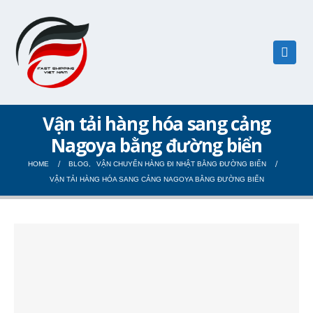
Vận tải hàng hóa sang cảng
Nagoya bằng đường biển
HOME
BLOG
,
VẬN CHUYỂN HÀNG ĐI NHẬT BẰNG ĐƯỜNG BIỂN
VẬN TẢI HÀNG HÓA SANG CẢNG NAGOYA BẰNG ĐƯỜNG BIỂN