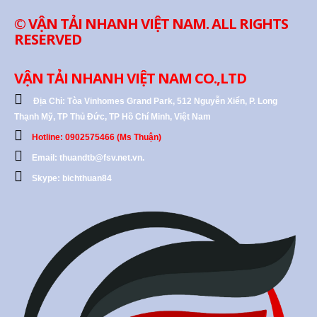
© VẬN TẢI NHANH VIỆT NAM. ALL RIGHTS
RESERVED
VẬN TẢI NHANH VIỆT NAM CO.,LTD
Địa Chỉ:
Tòa Vinhomes Grand Park, 512 Nguyễn Xiển, P. Long
Thạnh Mỹ, TP Thủ Đức, TP Hồ Chí Minh, Việt Nam
Hotline: 0902575466 (Ms Thuận)
Email: thuandtb@fsv.net.vn.
Skype: bichthuan84