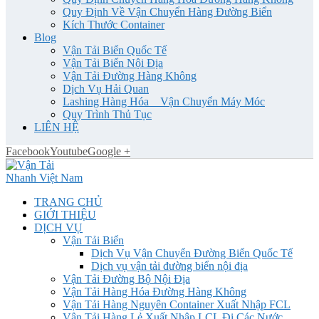
Quy Định Về Vận Chuyển Hàng Đường Biển
Kích Thước Container
Blog
Vận Tải Biển Quốc Tế
Vận Tải Biển Nội Địa
Vận Tải Đường Hàng Không
Dịch Vụ Hải Quan
Lashing Hàng Hóa _ Vận Chuyển Máy Móc
Quy Trình Thủ Tục
LIÊN HỆ
Facebook
Youtube
Google +
TRANG CHỦ
GIỚI THIỆU
DỊCH VỤ
Vận Tải Biển
Dịch Vụ Vận Chuyển Đường Biển Quốc Tế
Dịch vụ vận tải đường biển nội địa
Vận Tải Đường Bộ Nội Địa
Vận Tải Hàng Hóa Đường Hàng Không
Vận Tải Hàng Nguyên Container Xuất Nhập FCL
Vận Tải Hàng Lẻ Xuất Nhập LCL Đi Các Nước