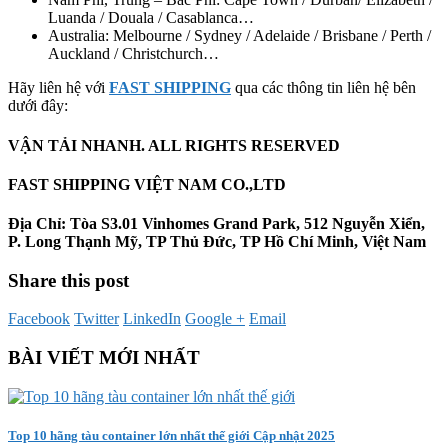
Luanda / Douala / Casablanca…
Australia: Melbourne / Sydney / Adelaide / Brisbane / Perth /
Auckland / Christchurch…
Hãy liên hệ với
FAST SHIPPING
qua các thông tin liên hệ bên
dưới đây:
VẬN TẢI NHANH. ALL RIGHTS RESERVED
FAST SHIPPING VIỆT NAM CO.,LTD
Địa Chỉ: Tòa S3.01 Vinhomes Grand Park, 512 Nguyễn Xiển,
P. Long Thạnh Mỹ, TP Thủ Đức, TP Hồ Chí Minh, Việt Nam
Share this post
Facebook
Twitter
LinkedIn
Google +
Email
BÀI VIẾT MỚI NHẤT
Top 10 hãng tàu container lớn nhất thế giới Cập nhật 2025