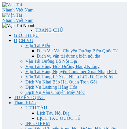
TRANG CHỦ
GIỚI THIỆU
DỊCH VỤ
Vận Tải Biển
Dịch Vụ Vận Chuyển Đường Biển Quốc Tế
Dịch vụ vận tải đường biển nội địa
Vận Tải Đường Bộ Nội Địa
Vận Tải Hàng Hóa Đường Hàng Không
Vận Tải Hàng Nguyên Container Xuất Nhập FCL
Vận Tải Hàng Lẻ Xuất Nhập LCL Đi Các Nước
Dịch Vụ Khai Báo Hải Quan Trọn Gói
Dịch Vụ Lashing Hàng Hóa
Dịch Vụ Vận Chuyển Máy Móc
TUYỂN DỤNG
Tham Khảo
LỊCH TÀU
Lịch Tàu Nội Địa
LỊCH TÀU QUỐC TẾ
INCOTERM
Quy Định Chuyển Hàng Hóa Đường Hàng Không