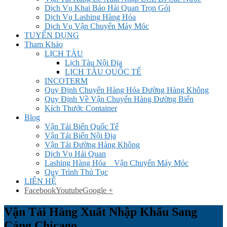
Dịch Vụ Khai Báo Hải Quan Trọn Gói
Dịch Vụ Lashing Hàng Hóa
Dịch Vụ Vận Chuyển Máy Móc
TUYỂN DỤNG
Tham Khảo
LỊCH TÀU
Lịch Tàu Nội Địa
LỊCH TÀU QUỐC TẾ
INCOTERM
Quy Định Chuyển Hàng Hóa Đường Hàng Không
Quy Định Về Vận Chuyển Hàng Đường Biển
Kích Thước Container
Blog
Vận Tải Biển Quốc Tế
Vận Tải Biển Nội Địa
Vận Tải Đường Hàng Không
Dịch Vụ Hải Quan
Lashing Hàng Hóa _ Vận Chuyển Máy Móc
Quy Trình Thủ Tục
LIÊN HỆ
Facebook
Youtube
Google +
Vận Tải Hàng Xuất Nhập Khẩu Sang
Cảng Chicago