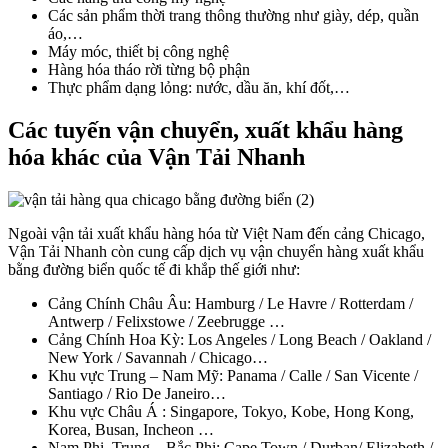
Các sản phẩm thời trang thông thường như giày, dép, quần
áo,…
Máy móc, thiết bị công nghệ
Hàng hóa tháo rời từng bộ phận
Thực phẩm dạng lỏng: nước, dầu ăn, khí đốt,…
Các tuyến vận chuyển, xuất khẩu hàng
hóa khác của Vận Tải Nhanh
Ngoài vận tải xuất khẩu hàng hóa từ Việt Nam đến cảng Chicago,
Vận Tải Nhanh còn cung cấp dịch vụ vận chuyển hàng xuất khẩu
bằng đường biển quốc tế đi khắp thế giới như:
Cảng Chính Châu Âu: Hamburg / Le Havre / Rotterdam /
Antwerp / Felixstowe / Zeebrugge …
Cảng Chính Hoa Kỳ: Los Angeles / Long Beach / Oakland /
New York / Savannah / Chicago…
Khu vực Trung – Nam Mỹ: Panama / Calle / San Vicente /
Santiago / Rio De Janeiro…
Khu vực Châu Á : Singapore, Tokyo, Kobe, Hong Kong,
Korea, Busan, Incheon …
Nam Phi, Trung – Bắc Phi: Cape Town / Durban/ Elizabeth /