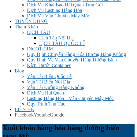
Dịch Vụ Khai Báo Hải Quan Trọn Gói
Dịch Vụ Lashing Hàng Hóa
Dịch Vụ Vận Chuyển Máy Móc
TUYỂN DỤNG
Tham Khảo
LỊCH TÀU
Lịch Tàu Nội Địa
LỊCH TÀU QUỐC TẾ
INCOTERM
Quy Định Chuyển Hàng Hóa Đường Hàng Không
Quy Định Về Vận Chuyển Hàng Đường Biển
Kích Thước Container
Blog
Vận Tải Biển Quốc Tế
Vận Tải Biển Nội Địa
Vận Tải Đường Hàng Không
Dịch Vụ Hải Quan
Lashing Hàng Hóa _ Vận Chuyển Máy Móc
Quy Trình Thủ Tục
LIÊN HỆ
Facebook
Youtube
Google +
Xuất khẩu hàng hóa bằng đường biển
sang Mỹ