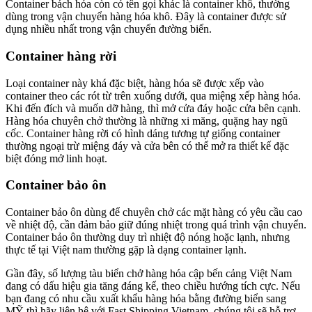
Container bách hóa còn có tên gọi khác là container khô, thường
dùng trong vận chuyển hàng hóa khô. Đây là container được sử
dụng nhiều nhất trong vận chuyển đường biển.
Container hàng rời
Loại container này khá đặc biệt, hàng hóa sẽ được xếp vào
container theo các rót từ trên xuống dưới, qua miệng xếp hàng hóa.
Khi đến đích và muốn dỡ hàng, thì mở cửa đáy hoặc cửa bên cạnh.
Hàng hóa chuyên chở thường là những xi măng, quặng hay ngũ
cốc. Container hàng rời có hình dáng tương tự giống container
thường ngoại trừ miệng đáy và cửa bên có thể mở ra thiết kế đặc
biệt đóng mở linh hoạt.
Container bảo ôn
Container bảo ôn dùng để chuyên chở các mặt hàng có yêu cầu cao
về nhiệt độ, cần đảm bảo giữ đúng nhiệt trong quá trình vận chuyển.
Container bảo ôn thường duy trì nhiệt độ nóng hoặc lạnh, nhưng
thực tế tại Việt nam thường gặp là dạng container lạnh.
Gần đây, số lượng tàu biển chở hàng hóa cập bến cảng Việt Nam
đang có dấu hiệu gia tăng đáng kể, theo chiều hướng tích cực. Nếu
bạn đang có nhu cầu xuất khẩu hàng hóa bằng đường biển sang
MỸ thì hãy liên hệ với Fast Shipping Vietnam, chúng tôi sẽ hỗ trợ