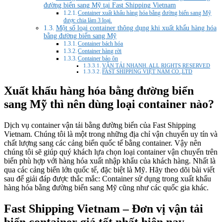
đường biển sang Mỹ tại Fast Shipping Vietnam
Container xuất khẩu hàng hóa bằng đường biển sang Mỹ
được chia làm 3 loại.
Một số loại container thông dụng khi xuất khẩu hàng hóa
bằng đường biển sang Mỹ
Container bách hóa
Container hàng rời
Container bảo ôn
VẬN TẢI NHANH. ALL RIGHTS RESERVED
FAST SHIPPING VIỆT NAM CO.,LTD
Xuất khẩu hàng hóa bằng đường biển
sang Mỹ thì nên dùng loại container nào?
Dịch vụ container vận tải bằng đường biển của Fast Shipping
Vietnam. Chúng tôi là một trong những địa chỉ vận chuyển uy tín và
chất lượng sang các cảng biển quốc tế bằng container. Vậy nên
chúng tôi sẽ giúp quý khách lựa chọn loại container vận chuyển trên
biển phù hợp với hàng hóa xuất nhập khẩu của khách hàng. Nhất là
qua các cảng biển lớn quốc tế, đặc biệt là Mỹ. Hãy theo dõi bài viết
sau để giải đáp được thắc mắc: Container sử dụng trong xuất khẩu
hàng hóa bằng đường biển sang Mỹ cũng như các quốc gia khác.
Fast Shipping Vietnam – Đơn vị vận tải
biển container giá tốt nhất hiện nay