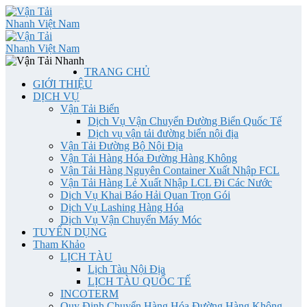
TRANG CHỦ
GIỚI THIỆU
DỊCH VỤ
Vận Tải Biển
Dịch Vụ Vận Chuyển Đường Biển Quốc Tế
Dịch vụ vận tải đường biển nội địa
Vận Tải Đường Bộ Nội Địa
Vận Tải Hàng Hóa Đường Hàng Không
Vận Tải Hàng Nguyên Container Xuất Nhập FCL
Vận Tải Hàng Lẻ Xuất Nhập LCL Đi Các Nước
Dịch Vụ Khai Báo Hải Quan Trọn Gói
Dịch Vụ Lashing Hàng Hóa
Dịch Vụ Vận Chuyển Máy Móc
TUYỂN DỤNG
Tham Khảo
LỊCH TÀU
Lịch Tàu Nội Địa
LỊCH TÀU QUỐC TẾ
INCOTERM
Quy Định Chuyển Hàng Hóa Đường Hàng Không