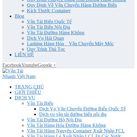
Quy Định Về Vận Chuyển Hàng Đường Biển
Kích Thước Container
Blog
Vận Tải Biển Quốc Tế
Vận Tải Biển Nội Địa
Vận Tải Đường Hàng Không
Dịch Vụ Hải Quan
Lashing Hàng Hóa _ Vận Chuyển Máy Móc
Quy Trình Thủ Tục
LIÊN HỆ
Facebook
Youtube
Google +
TRANG CHỦ
GIỚI THIỆU
DỊCH VỤ
Vận Tải Biển
Dịch Vụ Vận Chuyển Đường Biển Quốc Tế
Dịch vụ vận tải đường biển nội địa
Vận Tải Đường Bộ Nội Địa
Vận Tải Hàng Hóa Đường Hàng Không
Vận Tải Hàng Nguyên Container Xuất Nhập FCL
Vận Tải Hàng Lẻ Xuất Nhập LCL Đi Các Nước