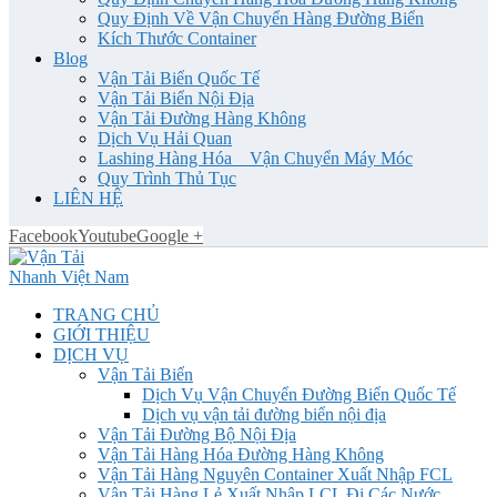
Quy Định Về Vận Chuyển Hàng Đường Biển
Kích Thước Container
Blog
Vận Tải Biển Quốc Tế
Vận Tải Biển Nội Địa
Vận Tải Đường Hàng Không
Dịch Vụ Hải Quan
Lashing Hàng Hóa _ Vận Chuyển Máy Móc
Quy Trình Thủ Tục
LIÊN HỆ
Facebook
Youtube
Google +
TRANG CHỦ
GIỚI THIỆU
DỊCH VỤ
Vận Tải Biển
Dịch Vụ Vận Chuyển Đường Biển Quốc Tế
Dịch vụ vận tải đường biển nội địa
Vận Tải Đường Bộ Nội Địa
Vận Tải Hàng Hóa Đường Hàng Không
Vận Tải Hàng Nguyên Container Xuất Nhập FCL
Vận Tải Hàng Lẻ Xuất Nhập LCL Đi Các Nước