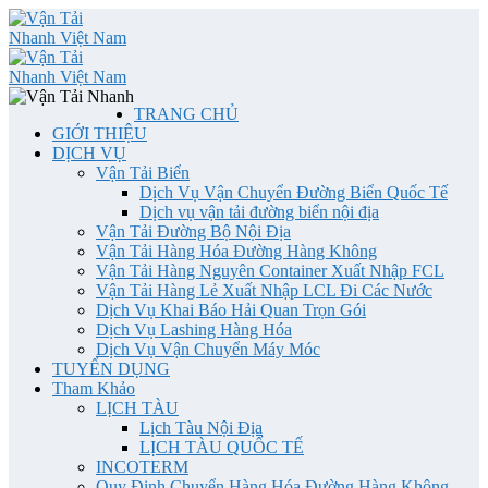
TRANG CHỦ
GIỚI THIỆU
DỊCH VỤ
Vận Tải Biển
Dịch Vụ Vận Chuyển Đường Biển Quốc Tế
Dịch vụ vận tải đường biển nội địa
Vận Tải Đường Bộ Nội Địa
Vận Tải Hàng Hóa Đường Hàng Không
Vận Tải Hàng Nguyên Container Xuất Nhập FCL
Vận Tải Hàng Lẻ Xuất Nhập LCL Đi Các Nước
Dịch Vụ Khai Báo Hải Quan Trọn Gói
Dịch Vụ Lashing Hàng Hóa
Dịch Vụ Vận Chuyển Máy Móc
TUYỂN DỤNG
Tham Khảo
LỊCH TÀU
Lịch Tàu Nội Địa
LỊCH TÀU QUỐC TẾ
INCOTERM
Quy Định Chuyển Hàng Hóa Đường Hàng Không