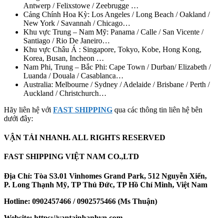
Antwerp / Felixstowe / Zeebrugge …
Cảng Chính Hoa Kỳ: Los Angeles / Long Beach / Oakland /
New York / Savannah / Chicago…
Khu vực Trung – Nam Mỹ: Panama / Calle / San Vicente /
Santiago / Rio De Janeiro…
Khu vực Châu Á : Singapore, Tokyo, Kobe, Hong Kong,
Korea, Busan, Incheon …
Nam Phi, Trung – Bắc Phi: Cape Town / Durban/ Elizabeth /
Luanda / Douala / Casablanca…
Australia: Melbourne / Sydney / Adelaide / Brisbane / Perth /
Auckland / Christchurch…
Hãy liên hệ với
FAST SHIPPING
qua các thông tin liên hệ bên
dưới đây:
VẬN TẢI NHANH. ALL RIGHTS RESERVED
FAST SHIPPING VIỆT NAM CO.,LTD
Địa Chỉ: Tòa S3.01 Vinhomes Grand Park, 512 Nguyễn Xiển,
P. Long Thạnh Mỹ, TP Thủ Đức, TP Hồ Chí Minh, Việt Nam
Hotline: 0902457466 / 0902575466 (Ms Thuận)
Website: https://vantainhanhvn.com