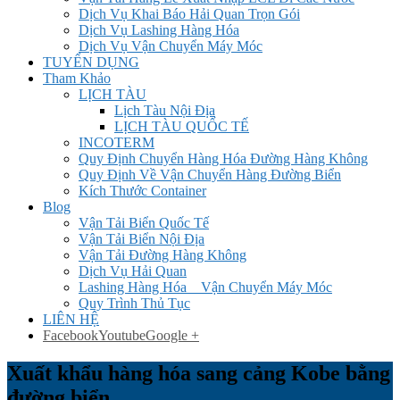
Dịch Vụ Khai Báo Hải Quan Trọn Gói
Dịch Vụ Lashing Hàng Hóa
Dịch Vụ Vận Chuyển Máy Móc
TUYỂN DỤNG
Tham Khảo
LỊCH TÀU
Lịch Tàu Nội Địa
LỊCH TÀU QUỐC TẾ
INCOTERM
Quy Định Chuyển Hàng Hóa Đường Hàng Không
Quy Định Về Vận Chuyển Hàng Đường Biển
Kích Thước Container
Blog
Vận Tải Biển Quốc Tế
Vận Tải Biển Nội Địa
Vận Tải Đường Hàng Không
Dịch Vụ Hải Quan
Lashing Hàng Hóa _ Vận Chuyển Máy Móc
Quy Trình Thủ Tục
LIÊN HỆ
Facebook
Youtube
Google +
Xuất khẩu hàng hóa sang cảng Kobe bằng
đường biển