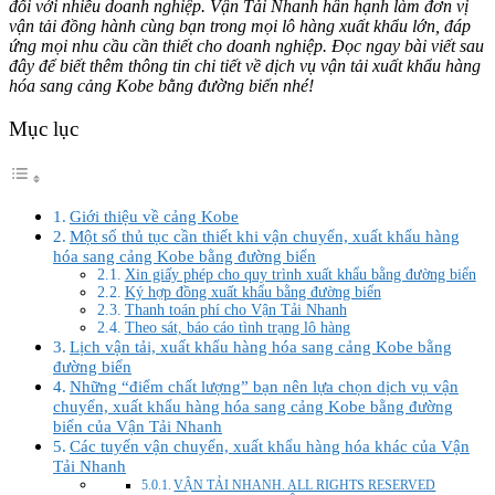
đối với nhiều doanh nghiệp. Vận Tải Nhanh hân hạnh làm đơn vị
vận tải đồng hành cùng bạn trong mọi lô hàng xuất khẩu lớn, đáp
ứng mọi nhu cầu cần thiết cho doanh nghiệp. Đọc ngay bài viết sau
đây để biết thêm thông tin chi tiết về dịch vụ vận tải xuất khẩu hàng
hóa sang cảng Kobe bằng đường biển nhé!
Mục lục
Giới thiệu về cảng Kobe
Một số thủ tục cần thiết khi vận chuyển, xuất khẩu hàng
hóa sang cảng Kobe bằng đường biển
Xin giấy phép cho quy trình xuất khẩu bằng đường biển
Ký hợp đồng xuất khẩu bằng đường biển
Thanh toán phí cho Vận Tải Nhanh
Theo sát, báo cáo tình trạng lô hàng
Lịch vận tải, xuất khẩu hàng hóa sang cảng Kobe bằng
đường biển
Những “điểm chất lượng” bạn nên lựa chọn dịch vụ vận
chuyển, xuất khẩu hàng hóa sang cảng Kobe bằng đường
biển của Vận Tải Nhanh
Các tuyến vận chuyển, xuất khẩu hàng hóa khác của Vận
Tải Nhanh
VẬN TẢI NHANH. ALL RIGHTS RESERVED