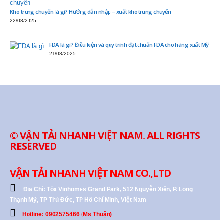
Kho trung chuyển là gì? Hướng dẫn nhập – xuất kho trung chuyển
22/08/2025
FDA là gì? Điều kiện và quy trình đạt chuẩn FDA cho hàng xuất Mỹ
21/08/2025
© VẬN TẢI NHANH VIỆT NAM. ALL RIGHTS
RESERVED
VẬN TẢI NHANH VIỆT NAM CO.,LTD
Địa Chỉ:
Tòa Vinhomes Grand Park, 512 Nguyễn Xiển, P. Long
Thạnh Mỹ, TP Thủ Đức, TP Hồ Chí Minh, Việt Nam
Hotline: 0902575466 (Ms Thuận)