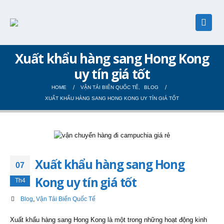
Xuất khẩu hàng sang Hong Kong
uy tín giá tốt
HOME
VẬN TẢI BIỂN QUỐC TẾ
,
BLOG
XUẤT KHẨU HÀNG SANG HONG KONG UY TÍN GIÁ TỐT
Xuất khẩu hàng sang Hong
07
Kong uy tín giá tốt
Th4
Blog
,
Vận Tải Biển Quốc Tế
Xuất khẩu hàng sang Hong Kong là một trong những hoạt động kinh