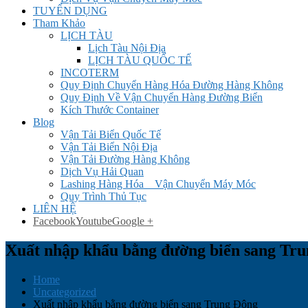
TUYỂN DỤNG
Tham Khảo
LỊCH TÀU
Lịch Tàu Nội Địa
LỊCH TÀU QUỐC TẾ
INCOTERM
Quy Định Chuyển Hàng Hóa Đường Hàng Không
Quy Định Về Vận Chuyển Hàng Đường Biển
Kích Thước Container
Blog
Vận Tải Biển Quốc Tế
Vận Tải Biển Nội Địa
Vận Tải Đường Hàng Không
Dịch Vụ Hải Quan
Lashing Hàng Hóa _ Vận Chuyển Máy Móc
Quy Trình Thủ Tục
LIÊN HỆ
Facebook
Youtube
Google +
Xuất nhập khẩu bằng đường biển sang Tr
Home
Uncategorized
Xuất nhập khẩu bằng đường biển sang Trung Đông