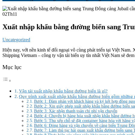
02
Th11
Xuất nhập khẩu bằng đường biển sang Tr
Uncategorized
Hiện nay, với nền kinh tế đối ngoại vô cùng phát triển tại Việt Nam.
Shipping Vietnam – công ty vận tải biển uy tín nhất Việt Nam sẽ đem
Mục lục
Vận tải xuất nhập khẩu bằng đường biển là gì?
Quy trình xuất xuất nhập khẩu bằng đường biển gồm những
Bước 1: Đàm phán với khách hàng và ký kết hợp đồng ngo
Bước 2: Xin giấy phép xuất nhập khẩu bằng đường biển s
Bước 3: Xác nhận thanh toán chi phí vận chuyển
Bước 4: Chuyển bị hàng hóa xuất nhập khẩu bằng đường b
Bước 5: Thu xếp chỗ sẽ đặt container hàng hóa với hãng vậ
Bước 6: Đóng hàng và vận chuyển về cảng biển Trung Đô
Bước 7: Làm thủ tục hải quan xuất khẩu đường biển san