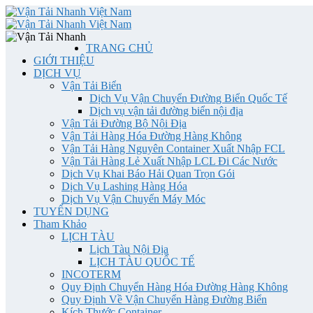
TRANG CHỦ
GIỚI THIỆU
DỊCH VỤ
Vận Tải Biển
Dịch Vụ Vận Chuyển Đường Biển Quốc Tế
Dịch vụ vận tải đường biển nội địa
Vận Tải Đường Bộ Nội Địa
Vận Tải Hàng Hóa Đường Hàng Không
Vận Tải Hàng Nguyên Container Xuất Nhập FCL
Vận Tải Hàng Lẻ Xuất Nhập LCL Đi Các Nước
Dịch Vụ Khai Báo Hải Quan Trọn Gói
Dịch Vụ Lashing Hàng Hóa
Dịch Vụ Vận Chuyển Máy Móc
TUYỂN DỤNG
Tham Khảo
LỊCH TÀU
Lịch Tàu Nội Địa
LỊCH TÀU QUỐC TẾ
INCOTERM
Quy Định Chuyển Hàng Hóa Đường Hàng Không
Quy Định Về Vận Chuyển Hàng Đường Biển
Kích Thước Container