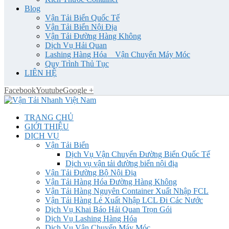
Blog
Vận Tải Biển Quốc Tế
Vận Tải Biển Nội Địa
Vận Tải Đường Hàng Không
Dịch Vụ Hải Quan
Lashing Hàng Hóa _ Vận Chuyển Máy Móc
Quy Trình Thủ Tục
LIÊN HỆ
Facebook
Youtube
Google +
TRANG CHỦ
GIỚI THIỆU
DỊCH VỤ
Vận Tải Biển
Dịch Vụ Vận Chuyển Đường Biển Quốc Tế
Dịch vụ vận tải đường biển nội địa
Vận Tải Đường Bộ Nội Địa
Vận Tải Hàng Hóa Đường Hàng Không
Vận Tải Hàng Nguyên Container Xuất Nhập FCL
Vận Tải Hàng Lẻ Xuất Nhập LCL Đi Các Nước
Dịch Vụ Khai Báo Hải Quan Trọn Gói
Dịch Vụ Lashing Hàng Hóa
Dịch Vụ Vận Chuyển Máy Móc