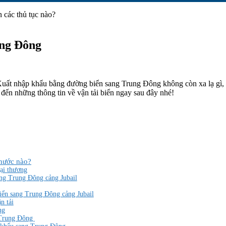
ung Đông
 Xuất nhập khẩu bằng đường biển sang Trung Đông không còn xa lạ gì, nh
 đến những thông tin về vận tải biển ngay sau đây nhé!
 nước nào?
ại thương
ang Trung Đông cảng Jubail
iển sang Trung Đông cảng Jubail
n tải
ng
g Trung Đông