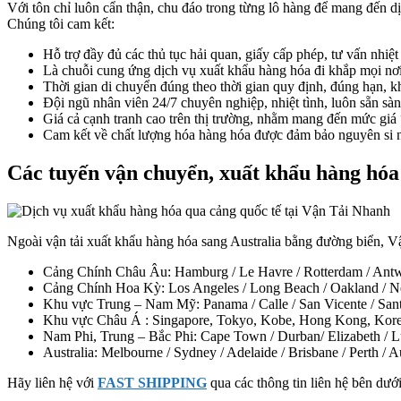
Với tôn chỉ luôn cẩn thận, chu đáo trong từng lô hàng để mang đến d
Chúng tôi cam kết:
Hỗ trợ đầy đủ các thủ tục hải quan, giấy cấp phép, tư vấn nhiệt
Là chuỗi cung ứng dịch vụ xuất khẩu hàng hóa đi khắp mọi nơi
Thời gian di chuyển đúng theo thời gian quy định, đúng hạn, 
Đội ngũ nhân viên 24/7 chuyên nghiệp, nhiệt tình, luôn sẵn sà
Giá cả cạnh tranh cao trên thị trường, nhằm mang đến mức giá
Cam kết về chất lượng hóa hàng hóa được đảm bảo nguyên si 
Các tuyến vận chuyển, xuất khẩu hàng hó
Ngoài vận tải xuất khẩu hàng hóa sang Australia bằng đường biển, V
Cảng Chính Châu Âu: Hamburg / Le Havre / Rotterdam / Antw
Cảng Chính Hoa Kỳ: Los Angeles / Long Beach / Oakland / 
Khu vực Trung – Nam Mỹ: Panama / Calle / San Vicente / San
Khu vực Châu Á : Singapore, Tokyo, Kobe, Hong Kong, Kor
Nam Phi, Trung – Bắc Phi: Cape Town / Durban/ Elizabeth / 
Australia: Melbourne / Sydney / Adelaide / Brisbane / Perth /
Hãy liên hệ với
FAST SHIPPING
qua các thông tin liên hệ bên dướ