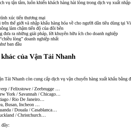
ịch vụ tận tâm, luôn khiến khách hàng hài lòng trong dịch vụ xuất nhập
 tình xúc tiến thương mại
 trên thế giới và nhập khẩu hàng hóa về cho người dân tiêu dùng tại V
không làm chậm tiến độ của đôi bên
ng đưa ra những giải pháp, lời khuyên hữu ích cho doanh nghiệp
 “chiều lòng” doanh nghiệp nhất
như ban đầu
a khác của Vận Tải Nhanh
ận Tải Nhanh còn cung cấp dịch vụ vận chuyển hàng xuất khẩu bằng đư
erp / Felixstowe / Zeebrugge …
New York / Savannah / Chicago…
tiago / Rio De Janeiro…
ea, Busan, Incheon …
Luanda / Douala / Casablanca…
 Auckland / Christchurch…
i đây: