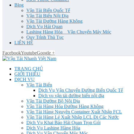
Blog
Vận Tải Biển Quốc Tế
Vận Tải Biển Nội Địa
Vận Tải Đường Hàng Không
Dịch Vụ Hải Quan
Lashing Hàng Hóa _ Vận Chuyển Máy Móc
Quy Trình Thủ Tục
LIÊN HỆ
Facebook
Youtube
Google +
TRANG CHỦ
GIỚI THIỆU
DỊCH VỤ
Vận Tải Biển
Dịch Vụ Vận Chuyển Đường Biển Quốc Tế
Dịch vụ vận tải đường biển nội địa
Vận Tải Đường Bộ Nội Địa
Vận Tải Hàng Hóa Đường Hàng Không
Vận Tải Hàng Nguyên Container Xuất Nhập FCL
Vận Tải Hàng Lẻ Xuất Nhập LCL Đi Các Nước
Dịch Vụ Khai Báo Hải Quan Trọn Gói
Dịch Vụ Lashing Hàng Hóa
Dịch Vụ Vận Chuyển Máy Móc