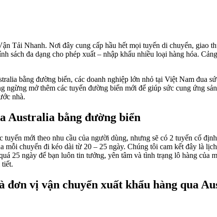
Vận Tải Nhanh. Nơi đây cung cấp hầu hết mọi tuyến di chuyển, giao th
ính sách đa dạng cho phép xuất – nhập khẩu nhiều loại hàng hóa. Cảng A
ralia bằng đường biển, các doanh nghiệp lớn nhỏ tại Việt Nam đua sứ
ông ngừng mở thêm các tuyến đường biển mới để giúp sức cung ứng sản
nước nhà.
ua Australia bằng đường biển
tuyến mới theo nhu cầu của người dùng, nhưng sẽ có 2 tuyến cố định 
 mỗi chuyến đi kéo dài từ 20 – 25 ngày. Chúng tôi cam kết đây là lịch t
t quá 25 ngày để bạn luôn tin tưởng, yên tâm và tình trạng lô hàng của 
tiết.
à đơn vị vận chuyển xuất khẩu hàng qua Aus