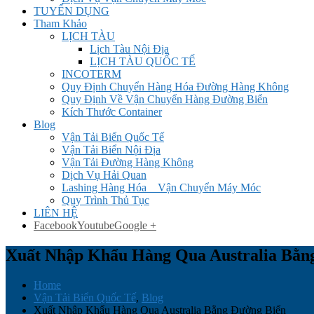
TUYỂN DỤNG
Tham Khảo
LỊCH TÀU
Lịch Tàu Nội Địa
LỊCH TÀU QUỐC TẾ
INCOTERM
Quy Định Chuyển Hàng Hóa Đường Hàng Không
Quy Định Về Vận Chuyển Hàng Đường Biển
Kích Thước Container
Blog
Vận Tải Biển Quốc Tế
Vận Tải Biển Nội Địa
Vận Tải Đường Hàng Không
Dịch Vụ Hải Quan
Lashing Hàng Hóa _ Vận Chuyển Máy Móc
Quy Trình Thủ Tục
LIÊN HỆ
Facebook
Youtube
Google +
Xuất Nhập Khẩu Hàng Qua Australia Bằn
Home
Vận Tải Biển Quốc Tế
,
Blog
Xuất Nhập Khẩu Hàng Qua Australia Bằng Đường Biển