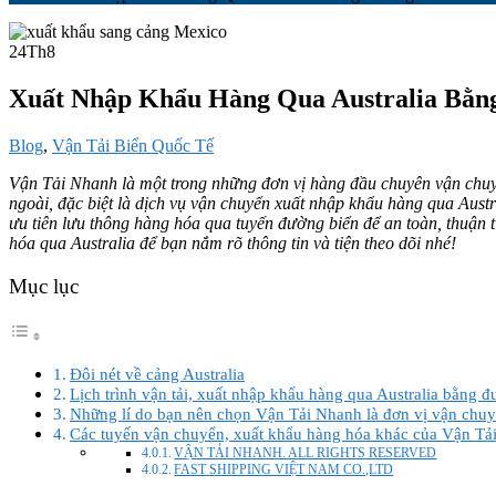
24
Th8
Xuất Nhập Khẩu Hàng Qua Australia Bằn
Blog
,
Vận Tải Biển Quốc Tế
Vận Tải Nhanh là một trong những đơn vị hàng đầu chuyên vận chuyể
ngoài, đặc biệt là dịch vụ vận chuyển xuất nhập khẩu hàng qua Aust
ưu tiên lưu thông hàng hóa qua tuyến đường biển để an toàn, thuận t
hóa qua Australia để bạn nắm rõ thông tin và tiện theo dõi nhé!
Mục lục
Đôi nét về cảng Australia
Lịch trình vận tải, xuất nhập khẩu hàng qua Australia bằng 
Những lí do bạn nên chọn Vận Tải Nhanh là đơn vị vận chuy
Các tuyến vận chuyển, xuất khẩu hàng hóa khác của Vận Tả
VẬN TẢI NHANH. ALL RIGHTS RESERVED
FAST SHIPPING VIỆT NAM CO.,LTD