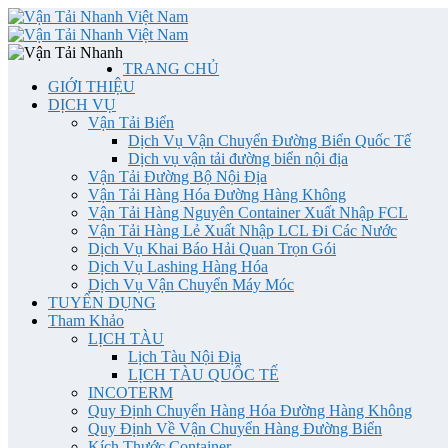
TRANG CHỦ
GIỚI THIỆU
DỊCH VỤ
Vận Tải Biển
Dịch Vụ Vận Chuyển Đường Biển Quốc Tế
Dịch vụ vận tải đường biển nội địa
Vận Tải Đường Bộ Nội Địa
Vận Tải Hàng Hóa Đường Hàng Không
Vận Tải Hàng Nguyên Container Xuất Nhập FCL
Vận Tải Hàng Lẻ Xuất Nhập LCL Đi Các Nước
Dịch Vụ Khai Báo Hải Quan Trọn Gói
Dịch Vụ Lashing Hàng Hóa
Dịch Vụ Vận Chuyển Máy Móc
TUYỂN DỤNG
Tham Khảo
LỊCH TÀU
Lịch Tàu Nội Địa
LỊCH TÀU QUỐC TẾ
INCOTERM
Quy Định Chuyển Hàng Hóa Đường Hàng Không
Quy Định Về Vận Chuyển Hàng Đường Biển
Kích Thước Container