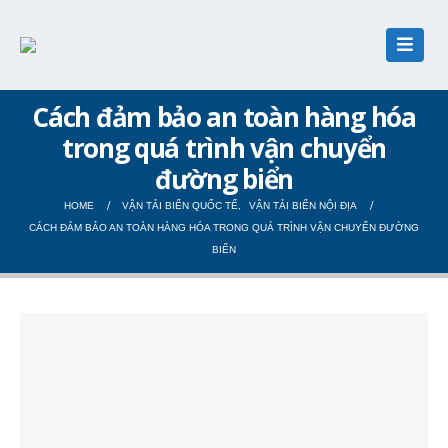
Cách đảm bảo an toàn hàng hóa
trong quá trình vận chuyển
đường biển
HOME
VẬN TẢI BIỂN QUỐC TẾ
,
VẬN TẢI BIỂN NỘI ĐỊA
CÁCH ĐẢM BẢO AN TOÀN HÀNG HÓA TRONG QUÁ TRÌNH VẬN CHUYỂN ĐƯỜNG
BIỂN