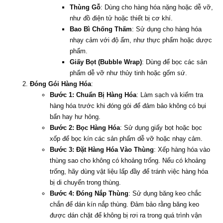
Thùng Gỗ
: Dùng cho hàng hóa nặng hoặc dễ vỡ,
như đồ điện tử hoặc thiết bị cơ khí.
Bao Bì Chống Thấm
: Sử dụng cho hàng hóa
nhạy cảm với độ ẩm, như thực phẩm hoặc dược
phẩm.
Giấy Bọt (Bubble Wrap)
: Dùng để bọc các sản
phẩm dễ vỡ như thủy tinh hoặc gốm sứ.
Đóng Gói Hàng Hóa
:
Bước 1: Chuẩn Bị Hàng Hóa
: Làm sạch và kiểm tra
hàng hóa trước khi đóng gói để đảm bảo không có bụi
bẩn hay hư hỏng.
Bước 2: Bọc Hàng Hóa
: Sử dụng giấy bọt hoặc bọc
xốp để bọc kín các sản phẩm dễ vỡ hoặc nhạy cảm.
Bước 3: Đặt Hàng Hóa Vào Thùng
: Xếp hàng hóa vào
thùng sao cho không có khoảng trống. Nếu có khoảng
trống, hãy dùng vật liệu lấp đầy để tránh việc hàng hóa
bị di chuyển trong thùng.
Bước 4: Đóng Nắp Thùng
: Sử dụng băng keo chắc
chắn để dán kín nắp thùng. Đảm bảo rằng băng keo
được dán chặt để không bị rơi ra trong quá trình vận