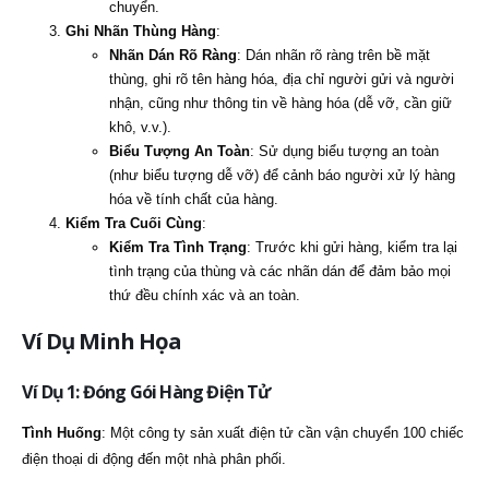
chuyển.
Ghi Nhãn Thùng Hàng
:
Nhãn Dán Rõ Ràng
: Dán nhãn rõ ràng trên bề mặt
thùng, ghi rõ tên hàng hóa, địa chỉ người gửi và người
nhận, cũng như thông tin về hàng hóa (dễ vỡ, cần giữ
khô, v.v.).
Biểu Tượng An Toàn
: Sử dụng biểu tượng an toàn
(như biểu tượng dễ vỡ) để cảnh báo người xử lý hàng
hóa về tính chất của hàng.
Kiểm Tra Cuối Cùng
:
Kiểm Tra Tình Trạng
: Trước khi gửi hàng, kiểm tra lại
tình trạng của thùng và các nhãn dán để đảm bảo mọi
thứ đều chính xác và an toàn.
Ví Dụ Minh Họa
Ví Dụ 1: Đóng Gói Hàng Điện Tử
Tình Huống
: Một công ty sản xuất điện tử cần vận chuyển 100 chiếc
điện thoại di động đến một nhà phân phối.