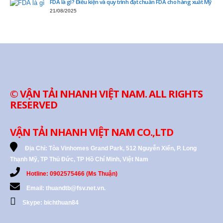
FDA là gì? Điều kiện và quy trình đạt chuẩn FDA cho hàng xuất Mỹ
21/08/2025
© VẬN TẢI NHANH VIỆT NAM. ALL RIGHTS
RESERVED
VẬN TẢI NHANH VIỆT NAM CO.,LTD
Địa Chỉ:
Tòa Vinhomes Grand Park, 512 Nguyễn Xiển, P. Long
Thạnh Mỹ, TP Thủ Đức, TP Hồ Chí Minh, Việt Nam
Hotline: 0902575466 (Ms Thuận)
Email: thuandtb@fsv.net.vn.
Skype: bichthuan84