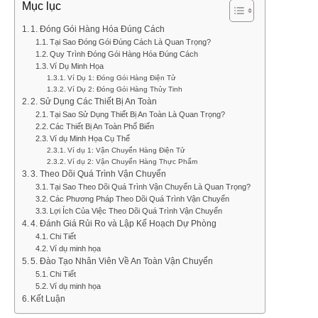
Mục lục
1. Đóng Gói Hàng Hóa Đúng Cách
Tại Sao Đóng Gói Đúng Cách Là Quan Trọng?
Quy Trình Đóng Gói Hàng Hóa Đúng Cách
Ví Dụ Minh Họa
Ví Dụ 1: Đóng Gói Hàng Điện Tử
Ví Dụ 2: Đóng Gói Hàng Thủy Tinh
2. Sử Dụng Các Thiết Bị An Toàn
Tại Sao Sử Dụng Thiết Bị An Toàn Là Quan Trọng?
Các Thiết Bị An Toàn Phổ Biến
Ví dụ Minh Họa Cụ Thể
Ví dụ 1: Vận Chuyển Hàng Điện Tử
Ví dụ 2: Vận Chuyển Hàng Thực Phẩm
3. Theo Dõi Quá Trình Vận Chuyển
Tại Sao Theo Dõi Quá Trình Vận Chuyển Là Quan Trọng?
Các Phương Pháp Theo Dõi Quá Trình Vận Chuyển
Lợi Ích Của Việc Theo Dõi Quá Trình Vận Chuyển
4. Đánh Giá Rủi Ro và Lập Kế Hoạch Dự Phòng
Chi Tiết
Ví dụ minh họa
5. Đào Tạo Nhân Viên Về An Toàn Vận Chuyển
Chi Tiết
Ví dụ minh họa
Kết Luận