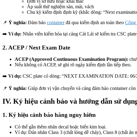
Đơn vị sở hữu hoặc khai thác
Áp suất thử nghiệm sàn, mái, vách
Chu kỳ kiểm định định kỳ (khắc dòng: “Next examinati
📌
Ý nghĩa:
Đảm bảo
container
đã qua kiểm định an toàn theo
Công
➡️
Ví dụ:
Nhân viên kiểm hóa tại cảng Cát Lái sẽ kiểm tra CSC plate 
2. ACEP / Next Exam Date
ACEP (Approved Continuous Examination Program):
chươ
Nếu không có ACEP, sẽ ghi rõ ngày kiểm định lần tiếp theo.
➡️
Ví dụ:
CSC plate có dòng: “NEXT EXAMINATION DATE: 06/2025” c
📌
Ý nghĩa:
Giúp đơn vị vận chuyển và cảng đảm bảo container còn h
IV. Ký hiệu cảnh báo và hướng dẫn sử dụn
1. Ký hiệu cảnh báo hàng nguy hiểm
Có thể gắn thêm nhãn decal hoặc biển kim loại.
Ví dụ: Dán nhãn Class 3 (chất lỏng dễ cháy), Class 8 (chất ă