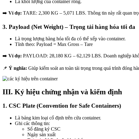
Là khối lượng của container rỗng.
➡️
Ví dụ:
TARE: 2,300 KG – 5,071 LBS. Thông tin này rất quan trọng 
3. Payload (Net Weight) – Trọng tải hàng hóa tối đa
Là trọng lượng hàng hóa tối đa có thể xếp vào container.
Tính theo: Payload = Max Gross – Tare
➡️
Ví dụ:
PAYLOAD: 28,180 KG – 62,129 LBS. Doanh nghiệp không đ
📌
Ý nghĩa:
Giúp kiểm soát an toàn tải trọng trong quá trình đóng hàn
III. Ký hiệu chứng nhận và kiểm định
1. CSC Plate (Convention for Safe Containers)
Là bảng kim loại cố định trên cửa container.
Ghi các thông tin:
Số đăng ký CSC
Ngày sản xuất