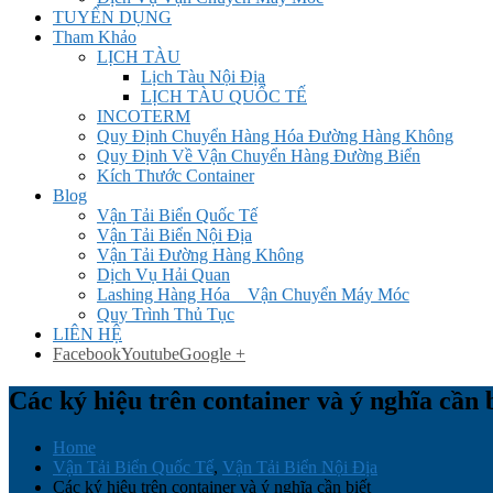
TUYỂN DỤNG
Tham Khảo
LỊCH TÀU
Lịch Tàu Nội Địa
LỊCH TÀU QUỐC TẾ
INCOTERM
Quy Định Chuyển Hàng Hóa Đường Hàng Không
Quy Định Về Vận Chuyển Hàng Đường Biển
Kích Thước Container
Blog
Vận Tải Biển Quốc Tế
Vận Tải Biển Nội Địa
Vận Tải Đường Hàng Không
Dịch Vụ Hải Quan
Lashing Hàng Hóa _ Vận Chuyển Máy Móc
Quy Trình Thủ Tục
LIÊN HỆ
Facebook
Youtube
Google +
Các ký hiệu trên container và ý nghĩa cần 
Home
Vận Tải Biển Quốc Tế
,
Vận Tải Biển Nội Địa
Các ký hiệu trên container và ý nghĩa cần biết