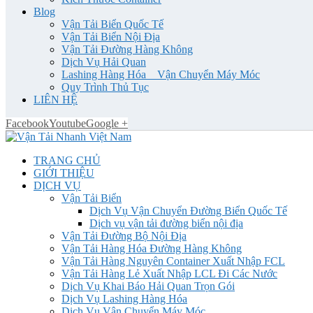
Blog
Vận Tải Biển Quốc Tế
Vận Tải Biển Nội Địa
Vận Tải Đường Hàng Không
Dịch Vụ Hải Quan
Lashing Hàng Hóa _ Vận Chuyển Máy Móc
Quy Trình Thủ Tục
LIÊN HỆ
Facebook
Youtube
Google +
TRANG CHỦ
GIỚI THIỆU
DỊCH VỤ
Vận Tải Biển
Dịch Vụ Vận Chuyển Đường Biển Quốc Tế
Dịch vụ vận tải đường biển nội địa
Vận Tải Đường Bộ Nội Địa
Vận Tải Hàng Hóa Đường Hàng Không
Vận Tải Hàng Nguyên Container Xuất Nhập FCL
Vận Tải Hàng Lẻ Xuất Nhập LCL Đi Các Nước
Dịch Vụ Khai Báo Hải Quan Trọn Gói
Dịch Vụ Lashing Hàng Hóa
Dịch Vụ Vận Chuyển Máy Móc