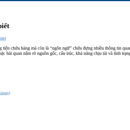
biết
iner
ơng tiện chứa hàng mà còn là “ngôn ngữ” chứa đựng nhiều thông tin quan
c hải quan nắm rõ nguồn gốc, cấu trúc, khả năng chịu tải và tình trạng 
kings)