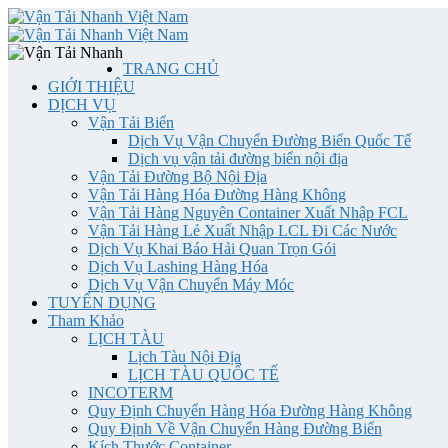
TRANG CHỦ
GIỚI THIỆU
DỊCH VỤ
Vận Tải Biển
Dịch Vụ Vận Chuyển Đường Biển Quốc Tế
Dịch vụ vận tải đường biển nội địa
Vận Tải Đường Bộ Nội Địa
Vận Tải Hàng Hóa Đường Hàng Không
Vận Tải Hàng Nguyên Container Xuất Nhập FCL
Vận Tải Hàng Lẻ Xuất Nhập LCL Đi Các Nước
Dịch Vụ Khai Báo Hải Quan Trọn Gói
Dịch Vụ Lashing Hàng Hóa
Dịch Vụ Vận Chuyển Máy Móc
TUYỂN DỤNG
Tham Khảo
LỊCH TÀU
Lịch Tàu Nội Địa
LỊCH TÀU QUỐC TẾ
INCOTERM
Quy Định Chuyển Hàng Hóa Đường Hàng Không
Quy Định Về Vận Chuyển Hàng Đường Biển
Kích Thước Container