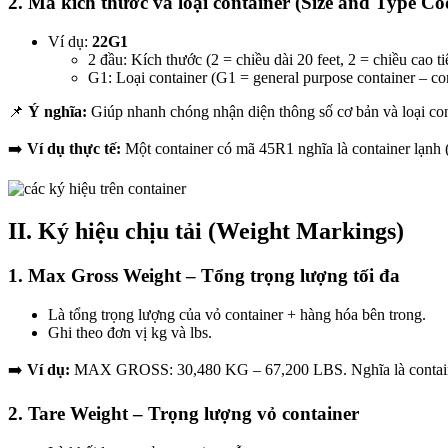
2. Mã kích thước và loại container (Size and Type Co
Ví dụ:
22G1
2 đầu: Kích thước (2 = chiều dài 20 feet, 2 = chiều cao t
G1: Loại container (G1 = general purpose container – co
📌
Ý nghĩa:
Giúp nhanh chóng nhận diện thông số cơ bản và loại con
➡️
Ví dụ thực tế:
Một container có mã 45R1 nghĩa là container lạnh 
II. Ký hiệu chịu tải (Weight Markings)
1. Max Gross Weight – Tổng trọng lượng tối đa
Là tổng trọng lượng của vỏ container + hàng hóa bên trong.
Ghi theo đơn vị kg và lbs.
➡️
Ví dụ:
MAX GROSS: 30,480 KG – 67,200 LBS. Nghĩa là container
2. Tare Weight – Trọng lượng vỏ container