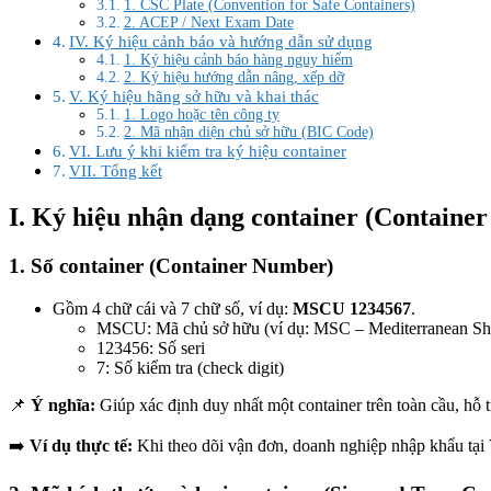
1. CSC Plate (Convention for Safe Containers)
2. ACEP / Next Exam Date
IV. Ký hiệu cảnh báo và hướng dẫn sử dụng
1. Ký hiệu cảnh báo hàng nguy hiểm
2. Ký hiệu hướng dẫn nâng, xếp dỡ
V. Ký hiệu hãng sở hữu và khai thác
1. Logo hoặc tên công ty
2. Mã nhận diện chủ sở hữu (BIC Code)
VI. Lưu ý khi kiểm tra ký hiệu container
VII. Tổng kết
I. Ký hiệu nhận dạng container (Container
1. Số container (Container Number)
Gồm 4 chữ cái và 7 chữ số, ví dụ:
MSCU 1234567
.
MSCU: Mã chủ sở hữu (ví dụ: MSC – Mediterranean S
123456: Số seri
7: Số kiểm tra (check digit)
📌
Ý nghĩa:
Giúp xác định duy nhất một container trên toàn cầu, hỗ t
➡️
Ví dụ thực tế:
Khi theo dõi vận đơn, doanh nghiệp nhập khẩu tại 