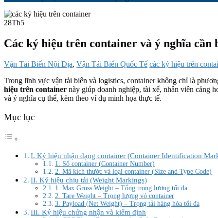
28
Th5
Các ký hiệu trên container và ý nghĩa cần 
Vận Tải Biển Nội Địa
,
Vận Tải Biển Quốc Tế
các ký hiệu trên conta
Trong lĩnh vực vận tải biển và logistics, container không chỉ là phư
hiệu trên container
này giúp doanh nghiệp, tài xế, nhân viên cảng hoặ
và ý nghĩa cụ thể, kèm theo ví dụ minh họa thực tế.
Mục lục
I. Ký hiệu nhận dạng container (Container Identification Mar
1. Số container (Container Number)
2. Mã kích thước và loại container (Size and Type Code)
II. Ký hiệu chịu tải (Weight Markings)
1. Max Gross Weight – Tổng trọng lượng tối đa
2. Tare Weight – Trọng lượng vỏ container
3. Payload (Net Weight) – Trọng tải hàng hóa tối đa
III. Ký hiệu chứng nhận và kiểm định