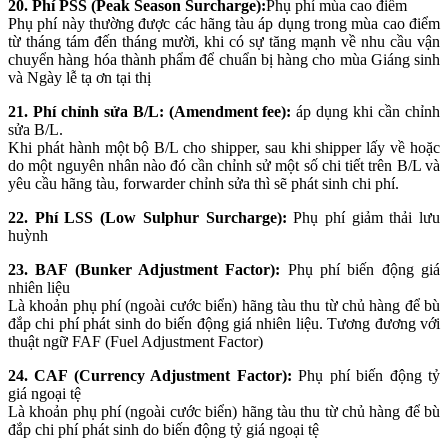
20. Phí PSS (Peak Season Surcharge):
Phụ phí mùa cao điểm
Phụ phí này thường được các hãng tàu áp dụng trong mùa cao điểm
từ tháng tám đến tháng mười, khi có sự tăng mạnh về nhu cầu vận
chuyển hàng hóa thành phẩm để chuẩn bị hàng cho mùa Giáng sinh
và Ngày lễ tạ ơn tại thị
21. Phí chỉnh sửa B/L: (Amendment fee):
áp dụng khi cần chỉnh
sửa B/L.
Khi phát hành một bộ B/L cho shipper, sau khi shipper lấy về hoặc
do một nguyên nhân nào đó cần chỉnh sử một số chi tiết trên B/L và
yêu cầu hãng tàu, forwarder chỉnh sửa thì sẽ phát sinh chi phí.
22. Phí LSS (Low Sulphur Surcharge):
Phụ phí giảm thải lưu
huỳnh
23. BAF (Bunker Adjustment Factor):
Phụ phí biến động giá
nhiên liệu
Là khoản phụ phí (ngoài cước biển) hãng tàu thu từ chủ hàng để bù
đắp chi phí phát sinh do biến động giá nhiên liệu. Tương đương với
thuật ngữ FAF (Fuel Adjustment Factor)
24. CAF (Currency Adjustment Factor):
Phụ phí biến động tỷ
giá ngoại tệ
Là khoản phụ phí (ngoài cước biển) hãng tàu thu từ chủ hàng để bù
đắp chi phí phát sinh do biến động tỷ giá ngoại tệ