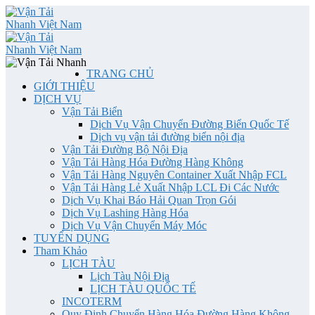
TRANG CHỦ
GIỚI THIỆU
DỊCH VỤ
Vận Tải Biển
Dịch Vụ Vận Chuyển Đường Biển Quốc Tế
Dịch vụ vận tải đường biển nội địa
Vận Tải Đường Bộ Nội Địa
Vận Tải Hàng Hóa Đường Hàng Không
Vận Tải Hàng Nguyên Container Xuất Nhập FCL
Vận Tải Hàng Lẻ Xuất Nhập LCL Đi Các Nước
Dịch Vụ Khai Báo Hải Quan Trọn Gói
Dịch Vụ Lashing Hàng Hóa
Dịch Vụ Vận Chuyển Máy Móc
TUYỂN DỤNG
Tham Khảo
LỊCH TÀU
Lịch Tàu Nội Địa
LỊCH TÀU QUỐC TẾ
INCOTERM
Quy Định Chuyển Hàng Hóa Đường Hàng Không