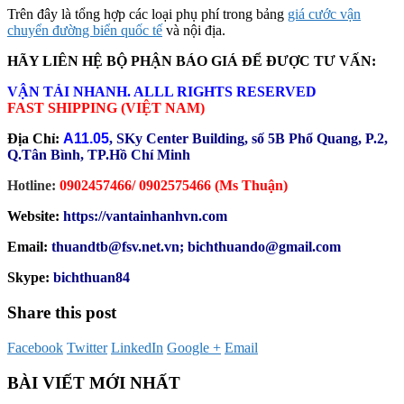
Trên đây là tổng hợp các loại phụ phí trong bảng
giá cước vận
chuyển đường biển quốc tế
và nội địa.
HÃY LIÊN HỆ BỘ PHẬN BÁO GIÁ ĐỂ ĐƯỢC TƯ VẤN:
VẬN TẢI NHANH. ALLL RIGHTS RESERVED
FAST SHIPPING (VIỆT NAM)
Địa Chỉ:
A11.05
, SKy Center Building, số 5B Phổ Quang, P.2,
Q.Tân Bình, TP.Hồ Chí Minh
Hotline:
0902457466/ 0902575466 (Ms Thuận)
Website:
https://vantainhanhvn.com
Email:
thuandtb@fsv.net.vn; bichthuando@gmail.com
Skype:
bichthuan84
Share this post
Facebook
Twitter
LinkedIn
Google +
Email
BÀI VIẾT MỚI NHẤT