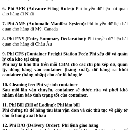
6. Phí AFR (Advance Filing Rules):
Phí truyền dữ liệu hải quan
cho hàng đi Nhật
7. Phí AMS (Automatic Manifest System):
Phí truyền dữ liệu hải
quan cho hàng đi Mỹ, Canada
8. Phí ENS (Entry Summary Declaration):
Phí truyền dữ liệu hải
quan cho hàng đi Châu Âu
9. Phí CFS (Container Freight Station Fee): Phí xếp dỡ và quản
lý của kho tại cảng
Phí này là kho thu trên mỗi CBM cho các chi phí xếp dỡ, quản
lý, đóng hàng vào container (hàng xuất), dỡ hàng ra khỏi
container (hàng nhập) cho các lô hàng lẻ
10. Cleaning fee: Phí vệ sinh container
Sau mỗi lần vận chuyển, container sẽ được rửa và phơi khô
nhằm đảm bảo tình trạng tốt của container.
11. Phí Bill (Bill of Lading): Phí làm bill
Phí chứng từ để hãng tàu làm vận đơn và các thủ tục về giấy tờ
cho lô hàng xuất khẩu
12. Phí D/O (Delivery Order): Phí lệnh giao hàng