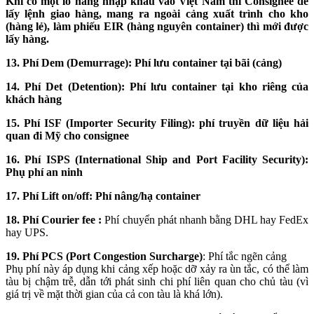
Khi có một lô hàng nhập khẩu vào Việt Nam thì Consignee để
lấy lệnh giao hàng, mang ra ngoài cảng xuất trình cho kho
(hàng lẻ), làm phiếu EIR (hàng nguyên container) thì mới được
lấy hàng.
13. Phí Dem (Demurrage): Phí lưu container tại bãi (cảng)
14. Phí Det (Detention): Phí lưu container tại kho riêng của
khách hàng
15. Phí ISF (Importer Security Filing): phí truyền dữ liệu hải
quan đi Mỹ cho consignee
16. Phí ISPS (International Ship and Port Facility Security):
Phụ phí an ninh
17. Phí Lift on/off: Phí nâng/hạ container
18. Phí Courier fee :
Phí chuyển phát nhanh bằng DHL hay FedEx
hay UPS.
19. Phí PCS (Port Congestion Surcharge)
: Phí tắc ngẽn cảng
Phụ phí này áp dụng khi cảng xếp hoặc dỡ xảy ra ùn tắc, có thể làm
tàu bị chậm trễ, dẫn tới phát sinh chi phí liên quan cho chủ tàu (vì
giá trị về mặt thời gian của cả con tàu là khá lớn).