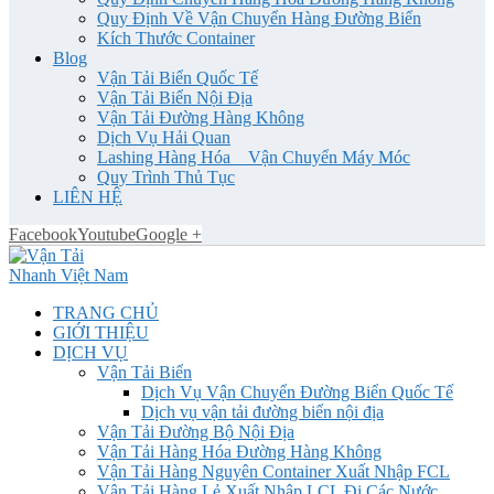
Quy Định Về Vận Chuyển Hàng Đường Biển
Kích Thước Container
Blog
Vận Tải Biển Quốc Tế
Vận Tải Biển Nội Địa
Vận Tải Đường Hàng Không
Dịch Vụ Hải Quan
Lashing Hàng Hóa _ Vận Chuyển Máy Móc
Quy Trình Thủ Tục
LIÊN HỆ
Facebook
Youtube
Google +
TRANG CHỦ
GIỚI THIỆU
DỊCH VỤ
Vận Tải Biển
Dịch Vụ Vận Chuyển Đường Biển Quốc Tế
Dịch vụ vận tải đường biển nội địa
Vận Tải Đường Bộ Nội Địa
Vận Tải Hàng Hóa Đường Hàng Không
Vận Tải Hàng Nguyên Container Xuất Nhập FCL
Vận Tải Hàng Lẻ Xuất Nhập LCL Đi Các Nước