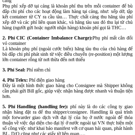
cảng
Phụ phí xếp dỡ tại cảng là khoản phí thu trên mỗi container để bù
đắp chi phí cho các hoạt động làm hàng tại cảng, như: xếp dỡ, tập
kết container từ CY ra cầu tàu… Thực chất cảng thu hãng tàu phí
xếp dỡ và các phí liên quan khác, và hãng tàu sau đó thu lại từ chủ
hàng (người gửi hoặc người nhận hàng) khoản phí gọi là THC…
2. Phí CIC (Container Imbalance Charge):
Phụ phí mất cân đối
vỏ container
Là khoản phụ phí (ngoài cước biển) hãng tàu thu của chủ hàng để
bù đắp chi phí phát sinh từ việc điều chuyển (re-position) một lượng
lớn container rỗng từ nơi thừa đến nơi thiếu
3. Phí Seal:
Phí niêm chì
4. Phí Telex:
Phí điện giao hàng
Đây là một hình thức giao hàng cho Consignee mà Shipper không
cần phải gửi Bill gốc, giúp việc nhận hàng được nhanh và thuận tiện
hơn.
5. Phí Handling (handling fee):
phí này là do các công ty giao
nhận hàng đặt ra để thu shipper/consignee. Handling là quá trình
một forwarder giao dịch với đại lý của họ ở nước ngoài để thỏa
thuận về việc đại diện cho đại lý ở nước ngoài tại VN thực hiện một
số công việc như khai báo manifest với cơ quan hải quan, phát hành
BL, D/O cũng như các giấy tờ liên quan….