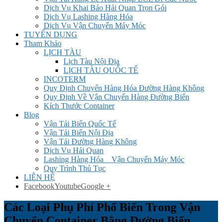
Dịch Vụ Khai Báo Hải Quan Trọn Gói
Dịch Vụ Lashing Hàng Hóa
Dịch Vụ Vận Chuyển Máy Móc
TUYỂN DỤNG
Tham Khảo
LỊCH TÀU
Lịch Tàu Nội Địa
LỊCH TÀU QUỐC TẾ
INCOTERM
Quy Định Chuyển Hàng Hóa Đường Hàng Không
Quy Định Về Vận Chuyển Hàng Đường Biển
Kích Thước Container
Blog
Vận Tải Biển Quốc Tế
Vận Tải Biển Nội Địa
Vận Tải Đường Hàng Không
Dịch Vụ Hải Quan
Lashing Hàng Hóa _ Vận Chuyển Máy Móc
Quy Trình Thủ Tục
LIÊN HỆ
Facebook
Youtube
Google +
Các Loại Phụ Phí Phổ Biến Trong Vận
Chuyển Container Bằng Đường Biển