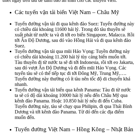
thiết ngay trên tàu để đảm bảo an toàn cho các thuyền viên.
Các tuyến vận tải biển Việt Nam – Châu Mỹ
Tuyến đường vận tải đi qua kênh đào Suez: Tuyến đường này
có chiều dài khoảng 11600 hải lý. Trong đó tàu thuyền sẽ
xuất phát từ nước ta và đi tới eo biển Singapore, Malacca. Rồi
tới Ấn Độ Dương, sau đó vào Hồng Hải và đi qua kênh đào
Suez.
Tuyến đường vận tải qua mũi Hảo Vọng: Tuyền đường này
có chiều dài khoảng 11.200 hải lý tùy cảng biển muốn tới.
Tàu thuyền đi từ nước ta sẽ đi tới Indonesia, rồi tới eo Jakarta,
sau đó vượt Ấn Độ Dương và đi đến mũi Hảo Vọng. Các
tuyến tàu sẽ có thể tiếp tục đi tới Đông Mỹ, Trung Mỹ,….
Tuyến đường này thường có ít tàu nên tốc độ di chuyển khá
nhanh.
Tuyến đường vận tải biển qua kênh Panama: Tàu đi từ nước
ta sẽ có độ dài khoảng 10000 hải lý nếu đến Châu Mỹ qua
kênh đào Panama. Hoặc 10.850 hải lý nếu đi đến Cuba.
Tuyến đường này, tàu sẽ chạy qua Philipin, đi qua Thái Bình
Dương và tới kênh đào Panama. Từ đó đến các địa điểm
muốn đến.
Tuyến đường Việt Nam – Hồng Kông – Nhật Bản