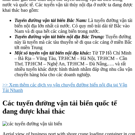
nước và quốc tế. Các tuyến vận tải thủy nội địa ở nước ta đang được
khai thác bao gồm:
Tuyến đường vận tải biển Bắc Nam:
Là tuyến đường vận tải
biển nội địa lớn nhất cả nước. Có quy mô trải dài từ Bắc vào
Nam và đi qua hết các cảng biển trong nước.
Tuyến đường vận tải biển nội địa Bắc Trung:
Tuyến đường
này là tuyến mà các tàu thuyền sẽ đi qua các cảng ở miền Bắc
tới miền Trung
Một số tuyến vận tải biển nội địa khác:
Từ TP Hồ Chí Minh
– Bà Rịa – Vũng Tàu, TP.HCM – Hà Nội, TP.HCM – Cần
Thơ, TP.HCM – Nghệ An, TP.HCM – Đà Nẵng,…. và rất
nhiều tuyến khác được hình thành nhằm đáp ứng nhu cầu vận
chuyển hàng hóa cho các doanh nghiệp.
>> Xem thêm các dịch vụ vận chuyển đường biển nội địa tại Vận
Tải Nhanh
Các tuyến đường vận tải biển quốc tế
đang được khai thác
Aerial view of business port with shore crane loading container in con