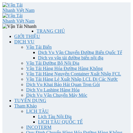
TRANG CHỦ
GIỚI THIỆU
DỊCH VỤ
Vận Tải Biển
Dịch Vụ Vận Chuyển Đường Biển Quốc Tế
Dịch vụ vận tải đường biển nội địa
Vận Tải Đường Bộ Nội Địa
Vận Tải Hàng Hóa Đường Hàng Không
Vận Tải Hàng Nguyên Container Xuất Nhập FCL
Vận Tải Hàng Lẻ Xuất Nhập LCL Đi Các Nước
Dịch Vụ Khai Báo Hải Quan Trọn Gói
Dịch Vụ Lashing Hàng Hóa
Dịch Vụ Vận Chuyển Máy Móc
TUYỂN DỤNG
Tham Khảo
LỊCH TÀU
Lịch Tàu Nội Địa
LỊCH TÀU QUỐC TẾ
INCOTERM
Quy Định Chuyển Hàng Hóa Đường Hàng Không