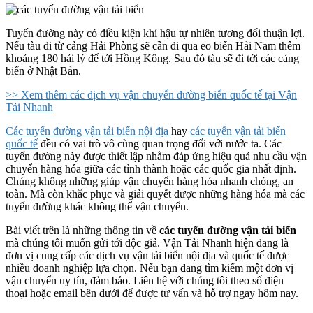
Tuyến đường này có điều kiện khí hậu tự nhiên tương đối thuận lợi.
Nếu tàu đi từ cảng Hải Phòng sẽ cần đi qua eo biển Hải Nam thêm
khoảng 180 hải lý để tới Hồng Kông. Sau đó tàu sẽ đi tới các cảng
biển ở Nhật Bản.
>> Xem thêm các dịch vụ vận chuyển đường biển quốc tế tại Vận
Tải Nhanh
Các tuyến đường vận tải biển nội địa
hay
các tuyến vận tải biển
quốc tế
đều có vai trò vô cùng quan trọng đối với nước ta. Các
tuyến đường này được thiết lập nhằm đáp ứng hiệu quả nhu cầu vận
chuyển hàng hóa giữa các tỉnh thành hoặc các quốc gia nhất định.
Chúng không những giúp vận chuyển hàng hóa nhanh chóng, an
toàn. Mà còn khắc phục và giải quyết được những hàng hóa mà các
tuyến đường khác không thể vận chuyển.
Bài viết trên là những thông tin về
các tuyến đường vận tải biển
mà chúng tôi muốn gửi tới độc giả. Vận Tải Nhanh hiện đang là
đơn vị cung cấp các dịch vụ vận tải biển nội địa và quốc tế được
nhiều doanh nghiệp lựa chọn. Nếu bạn đang tìm kiếm một đơn vị
vận chuyển uy tín, đảm bảo. Liên hệ với chúng tôi theo số điện
thoại hoặc email bên dưới để được tư vấn và hỗ trợ ngay hôm nay.