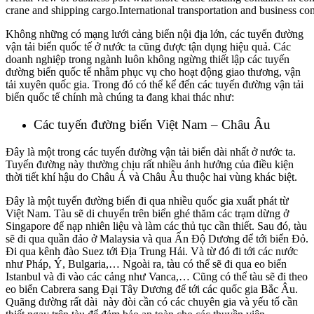
crane and shipping cargo.International transportation and business co
Không những có mạng lưới cảng biển nội địa lớn, các tuyến đường
vận tải biển quốc tế ở nước ta cũng được tận dụng hiệu quả. Các
doanh nghiệp trong ngành luôn không ngừng thiết lập các tuyến
đường biển quốc tế nhằm phục vụ cho hoạt động giao thương, vận
tải xuyên quốc gia. Trong đó có thể kể đến các tuyến đường vận tải
biển quốc tế chính mà chúng ta đang khai thác như:
Các tuyến đường biển Việt Nam – Châu Âu
Đây là một trong các tuyến đường vận tải biển dài nhất ở nước ta.
Tuyến đường này thường chịu rất nhiều ảnh hưởng của điều kiện
thời tiết khí hậu do Châu Á và Châu Âu thuộc hai vùng khác biệt.
Đây là một tuyến đường biển đi qua nhiều quốc gia xuất phát từ
Việt Nam. Tàu sẽ di chuyển trên biển ghé thăm các trạm dừng ở
Singapore để nạp nhiên liệu và làm các thủ tục cần thiết. Sau đó, tàu
sẽ đi qua quần đảo ở Malaysia và qua Ấn Độ Dương để tới biển Đỏ.
Đi qua kênh đào Suez tới Địa Trung Hải. Và từ đó đi tới các nước
như Pháp, Ý, Bulgaria,… Ngoài ra, tàu có thể sẽ đi qua eo biển
Istanbul và đi vào các cảng như Vanca,… Cũng có thể tàu sẽ đi theo
eo biển Cabrera sang Đại Tây Dương để tới các quốc gia Bắc Âu.
Quãng đường rất dài này đòi cần có các chuyên gia và yếu tố cần