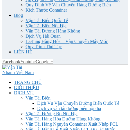
Quy Định Về Vận Chuyển Hàng Đường Biển
Kích Thước Container
Blog
Vận Tải Biển Quốc Tế
Vận Tải Biển Nội Địa
Vận Tải Đường Hàng Không
Dịch Vụ Hải Quan
Lashing Hàng Hóa _ Vận Chuyển Máy Móc
Quy Trình Thủ Tục
LIÊN HỆ
Facebook
Youtube
Google +
TRANG CHỦ
GIỚI THIỆU
DỊCH VỤ
Vận Tải Biển
Dịch Vụ Vận Chuyển Đường Biển Quốc Tế
Dịch vụ vận tải đường biển nội địa
Vận Tải Đường Bộ Nội Địa
Vận Tải Hàng Hóa Đường Hàng Không
Vận Tải Hàng Nguyên Container Xuất Nhập FCL
Vận Tải Hàng Lẻ Xuất Nhập LCL Đi Các Nước