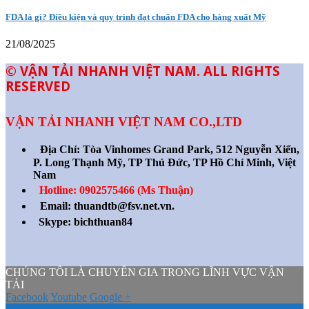
FDA là gì? Điều kiện và quy trình đạt chuẩn FDA cho hàng xuất Mỹ
21/08/2025
© VẬN TẢI NHANH VIỆT NAM. ALL RIGHTS
RESERVED
VẬN TẢI NHANH VIỆT NAM CO.,LTD
Địa Chỉ:
Tòa Vinhomes Grand Park, 512 Nguyễn Xiển,
P. Long Thạnh Mỹ, TP Thủ Đức, TP Hồ Chí Minh, Việt
Nam
Hotline: 0902575466 (Ms Thuận)
Email: thuandtb@fsv.net.vn.
Skype: bichthuan84
CHÚNG TÔI LÀ CHUYÊN GIA TRONG LĨNH VỰC VẬN
TẢI
Facebook
Youtube
Google +