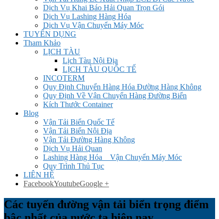
Dịch Vụ Khai Báo Hải Quan Trọn Gói
Dịch Vụ Lashing Hàng Hóa
Dịch Vụ Vận Chuyển Máy Móc
TUYỂN DỤNG
Tham Khảo
LỊCH TÀU
Lịch Tàu Nội Địa
LỊCH TÀU QUỐC TẾ
INCOTERM
Quy Định Chuyển Hàng Hóa Đường Hàng Không
Quy Định Về Vận Chuyển Hàng Đường Biển
Kích Thước Container
Blog
Vận Tải Biển Quốc Tế
Vận Tải Biển Nội Địa
Vận Tải Đường Hàng Không
Dịch Vụ Hải Quan
Lashing Hàng Hóa _ Vận Chuyển Máy Móc
Quy Trình Thủ Tục
LIÊN HỆ
Facebook
Youtube
Google +
Các tuyến đường vận tải biển trọng điểm
bậc nhất của nước ta hiện nay