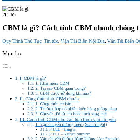
20
Th5
CBM là gì? Cách tính CBM nhanh chóng t
Quy Trình Thủ Tục
,
Tin tức
,
Vận Tải Biển Nội Địa
,
Vận Tải Biển Q
Mục lục
I. CBM là gì?
1. Khái niệm CBM
2. Tại sao CBM quan trọng?
3. CBM được sử dụng khi nào?
II. Công thức tính CBM chuẩn
1. Công thức cơ bản
2. Trường hợp có nhiều kiện hàng giống nhau
3. Chuyển đổi từ cm hoặc inch sang mét
III. Cách tính CBM cho các loại hình vận chuyển
1. Vận chuyển đường biển (Sea Freight)
✅ LCL – Hàng lẻ
✅ FCL – Nguyên container
2. Vận chuyển đường hàng không (Air Freight)