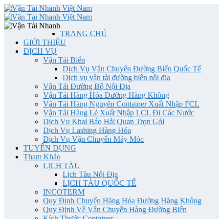
TRANG CHỦ
GIỚI THIỆU
DỊCH VỤ
Vận Tải Biển
Dịch Vụ Vận Chuyển Đường Biển Quốc Tế
Dịch vụ vận tải đường biển nội địa
Vận Tải Đường Bộ Nội Địa
Vận Tải Hàng Hóa Đường Hàng Không
Vận Tải Hàng Nguyên Container Xuất Nhập FCL
Vận Tải Hàng Lẻ Xuất Nhập LCL Đi Các Nước
Dịch Vụ Khai Báo Hải Quan Trọn Gói
Dịch Vụ Lashing Hàng Hóa
Dịch Vụ Vận Chuyển Máy Móc
TUYỂN DỤNG
Tham Khảo
LỊCH TÀU
Lịch Tàu Nội Địa
LỊCH TÀU QUỐC TẾ
INCOTERM
Quy Định Chuyển Hàng Hóa Đường Hàng Không
Quy Định Về Vận Chuyển Hàng Đường Biển
Kích Thước Container