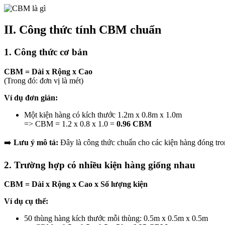
II. Công thức tính CBM chuẩn
1. Công thức cơ bản
CBM = Dài x Rộng x Cao
(Trong đó: đơn vị là mét)
Ví dụ đơn giản:
Một kiện hàng có kích thước 1.2m x 0.8m x 1.0m
=> CBM = 1.2 x 0.8 x 1.0 =
0.96 CBM
➡️
Lưu ý mô tả:
Đây là công thức chuẩn cho các kiện hàng đóng tro
2. Trường hợp có nhiều kiện hàng giống nhau
CBM = Dài x Rộng x Cao x Số lượng kiện
Ví dụ cụ thể:
50 thùng hàng kích thước mỗi thùng: 0.5m x 0.5m x 0.5m