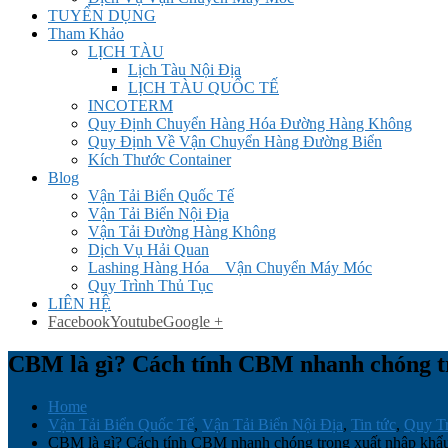
TUYỂN DỤNG
Tham Khảo
LỊCH TÀU
Lịch Tàu Nội Địa
LỊCH TÀU QUỐC TẾ
INCOTERM
Quy Định Chuyển Hàng Hóa Đường Hàng Không
Quy Định Về Vận Chuyển Hàng Đường Biển
Kích Thước Container
Blog
Vận Tải Biển Quốc Tế
Vận Tải Biển Nội Địa
Vận Tải Đường Hàng Không
Dịch Vụ Hải Quan
Lashing Hàng Hóa _ Vận Chuyển Máy Móc
Quy Trình Thủ Tục
LIÊN HỆ
Facebook
Youtube
Google +
CBM là gì? Cách tính CBM nhanh chóng t
Home
Vận Tải Biển Quốc Tế
,
Vận Tải Biển Nội Địa
,
Tin tức
,
Quy T
CBM là gì? Cách tính CBM nhanh chóng trong xuất nhập khẩ