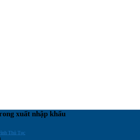
rong xuất nhập khẩu
rình Thủ Tục
u