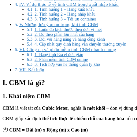
IV. Ví dụ thực tế về tính CBM trong xuất nhập khẩu
1. Tình huống 1 – Hàng xuất khẩu
2. Tình huống 2 – Hàng nhập khẩu
3. Tình huống 3 – Tối ưu container
V. Những lưu ý quan trọng khi tính CBM
1. Luôn đo kích thước theo đơn vị mét
2. Đo theo phần lớn nhất của hàng
3. Đối với hàng nặng và hàng cồng kềnh
4. Cập nhật quy định hãng vận chuyển thường xuyên
VI. Công cụ và phần mềm tính CBM nhanh chóng
1. Bảng tính Excel đơn giản
2. Phần mềm tính CBM online
3. Tích hợp vào hệ thống quản lý kho
VII. Kết luận
I. CBM là gì?
1. Khái niệm CBM
CBM
là viết tắt của
Cubic Meter
, nghĩa là
mét khối
– đơn vị dùng để
CBM giúp xác định
thể tích thực tế chiếm chỗ của hàng hóa
trên c
📦
CBM = Dài (m) x Rộng (m) x Cao (m)