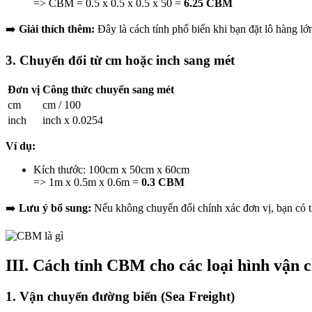
=> CBM = 0.5 x 0.5 x 0.5 x 50 =
6.25 CBM
➡️
Giải thích thêm:
Đây là cách tính phổ biến khi bạn đặt lô hàng l
3. Chuyển đổi từ cm hoặc inch sang mét
Đơn vị
Công thức chuyển sang mét
cm
cm / 100
inch
inch x 0.0254
Ví dụ:
Kích thước: 100cm x 50cm x 60cm
=> 1m x 0.5m x 0.6m =
0.3 CBM
➡️
Lưu ý bổ sung:
Nếu không chuyển đổi chính xác đơn vị, bạn có th
III. Cách tính CBM cho các loại hình vận 
1. Vận chuyển đường biển (Sea Freight)