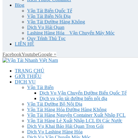
Blog
Vận Tải Biển Quốc Tế
Vận Tải Biển Nội Địa
Vận Tải Đường Hàng Không
Dịch Vụ Hải Quan
Lashing Hàng Hóa _ Vận Chuyển Máy Móc
Quy Trình Thủ Tục
LIÊN HỆ
Facebook
Youtube
Google +
TRANG CHỦ
GIỚI THIỆU
DỊCH VỤ
Vận Tải Biển
Dịch Vụ Vận Chuyển Đường Biển Quốc Tế
Dịch vụ vận tải đường biển nội địa
Vận Tải Đường Bộ Nội Địa
Vận Tải Hàng Hóa Đường Hàng Không
Vận Tải Hàng Nguyên Container Xuất Nhập FCL
Vận Tải Hàng Lẻ Xuất Nhập LCL Đi Các Nước
Dịch Vụ Khai Báo Hải Quan Trọn Gói
Dịch Vụ Lashing Hàng Hóa
Dịch Vụ Vận Chuyển Máy Móc