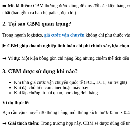
➡️
Mô tả thêm:
CBM thường được dùng để quy đổi các kiện hàng có 
nhất (bao gồm cả bao bì, pallet, đệm lót).
2. Tại sao CBM quan trọng?
Trong ngành logistics,
giá cước vận chuyển
không chỉ phụ thuộc vào
▶️
CBM giúp doanh nghiệp tính toán chi phí chính xác, lựa chọn h
➡️
Ví dụ:
Một kiện bông gòn chỉ nặng 5kg nhưng chiếm thể tích đến 
3. CBM được sử dụng khi nào?
Khi tính giá cước vận chuyển quốc tế (FCL, LCL, air freight)
Khi đặt chỗ trên container hoặc máy bay
Khi lập chứng từ hải quan, booking đơn hàng
Ví dụ thực tế:
Bạn cần vận chuyển 30 thùng hàng, mỗi thùng kích thước 0.5m x 0.4
➡️
Giải thích thêm:
Trong trường hợp này, CBM sẽ được dùng để tính