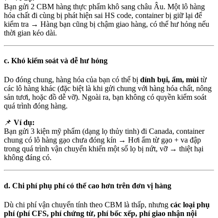
Bạn gửi 2 CBM hàng thực phẩm khô sang châu Âu. Một lô hàng
hóa chất đi cùng bị phát hiện sai HS code, container bị giữ lại để
kiểm tra → Hàng bạn cũng bị chậm giao hàng, có thể hư hỏng nếu
thời gian kéo dài.
c.
Khó kiểm soát và dễ hư hỏng
Do đóng chung, hàng hóa của bạn có thể bị
dính bụi, ẩm, mùi
từ
các lô hàng khác (đặc biệt là khi gửi chung với hàng hóa chất, nông
sản tươi, hoặc đồ dễ vỡ). Ngoài ra, bạn không có quyền kiểm soát
quá trình đóng hàng.
📌
Ví dụ:
Bạn gửi 3 kiện mỹ phẩm (dạng lọ thủy tinh) đi Canada, container
chung có lô hàng gạo chưa đóng kín → Hơi ẩm từ gạo + va đập
trong quá trình vận chuyển khiến một số lọ bị nứt, vỡ → thiệt hại
không đáng có.
d.
Chi phí phụ phí có thể cao hơn trên đơn vị hàng
Dù chi phí vận chuyển tính theo CBM là thấp, nhưng
các loại phụ
phí (phí CFS, phí chứng từ, phí bốc xếp, phí giao nhận nội