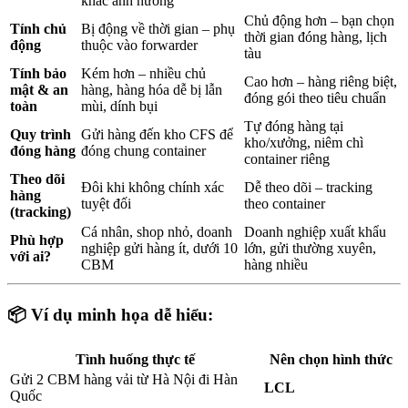
khác ảnh hưởng
Chủ động hơn – bạn chọn
Tính chủ
Bị động về thời gian – phụ
thời gian đóng hàng, lịch
động
thuộc vào forwarder
tàu
Tính bảo
Kém hơn – nhiều chủ
Cao hơn – hàng riêng biệt,
mật & an
hàng, hàng hóa dễ bị lẫn
đóng gói theo tiêu chuẩn
toàn
mùi, dính bụi
Tự đóng hàng tại
Quy trình
Gửi hàng đến kho CFS để
kho/xưởng, niêm chì
đóng hàng
đóng chung container
container riêng
Theo dõi
Đôi khi không chính xác
Dễ theo dõi – tracking
hàng
tuyệt đối
theo container
(tracking)
Cá nhân, shop nhỏ, doanh
Doanh nghiệp xuất khẩu
Phù hợp
nghiệp gửi hàng ít, dưới 10
lớn, gửi thường xuyên,
với ai?
CBM
hàng nhiều
📦
Ví dụ minh họa dễ hiểu:
Tình huống thực tế
Nên chọn hình thức
Gửi 2 CBM hàng vải từ Hà Nội đi Hàn
LCL
Quốc