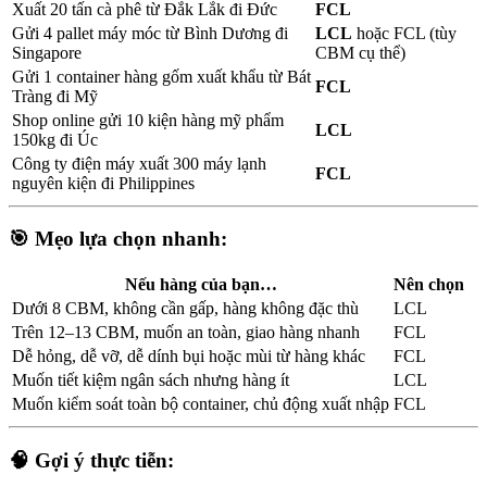
Xuất 20 tấn cà phê từ Đắk Lắk đi Đức
FCL
Gửi 4 pallet máy móc từ Bình Dương đi
LCL
hoặc FCL (tùy
Singapore
CBM cụ thể)
Gửi 1 container hàng gốm xuất khẩu từ Bát
FCL
Tràng đi Mỹ
Shop online gửi 10 kiện hàng mỹ phẩm
LCL
150kg đi Úc
Công ty điện máy xuất 300 máy lạnh
FCL
nguyên kiện đi Philippines
🎯
Mẹo lựa chọn nhanh:
Nếu hàng của bạn…
Nên chọn
Dưới 8 CBM, không cần gấp, hàng không đặc thù
LCL
Trên 12–13 CBM, muốn an toàn, giao hàng nhanh
FCL
Dễ hỏng, dễ vỡ, dễ dính bụi hoặc mùi từ hàng khác
FCL
Muốn tiết kiệm ngân sách nhưng hàng ít
LCL
Muốn kiểm soát toàn bộ container, chủ động xuất nhập
FCL
🧠 Gợi ý thực tiễn: