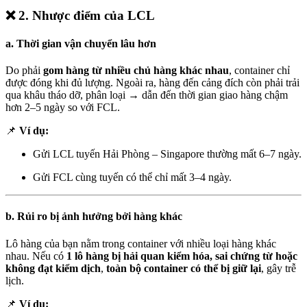
❌
2. Nhược điểm của LCL
a.
Thời gian vận chuyển lâu hơn
Do phải
gom hàng từ nhiều chủ hàng khác nhau
, container chỉ
được đóng khi đủ lượng. Ngoài ra, hàng đến cảng đích còn phải trải
qua khâu tháo dỡ, phân loại → dẫn đến thời gian giao hàng chậm
hơn 2–5 ngày so với FCL.
📌
Ví dụ:
Gửi LCL tuyến Hải Phòng – Singapore thường mất 6–7 ngày.
Gửi FCL cùng tuyến có thể chỉ mất 3–4 ngày.
b.
Rủi ro bị ảnh hưởng bởi hàng khác
Lô hàng của bạn nằm trong container với nhiều loại hàng khác
nhau. Nếu có
1 lô hàng bị hải quan kiểm hóa, sai chứng từ hoặc
không đạt kiểm dịch
,
toàn bộ container có thể bị giữ lại
, gây trễ
lịch.
📌
Ví dụ: