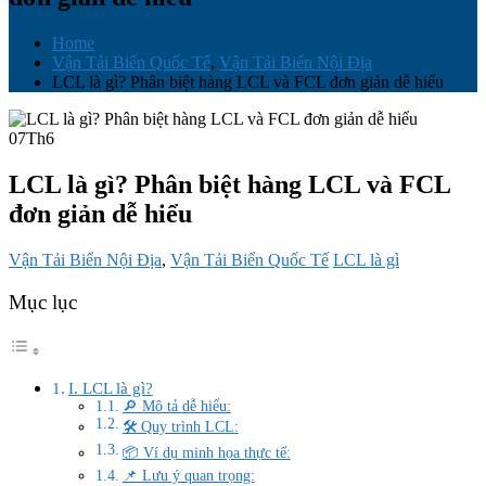
Home
Vận Tải Biển Quốc Tế
,
Vận Tải Biển Nội Địa
LCL là gì? Phân biệt hàng LCL và FCL đơn giản dễ hiểu
07
Th6
LCL là gì? Phân biệt hàng LCL và FCL
đơn giản dễ hiểu
Vận Tải Biển Nội Địa
,
Vận Tải Biển Quốc Tế
LCL là gì
Mục lục
I. LCL là gì?
🔎 Mô tả dễ hiểu:
🛠️ Quy trình LCL:
📦 Ví dụ minh họa thực tế:
📌 Lưu ý quan trọng: