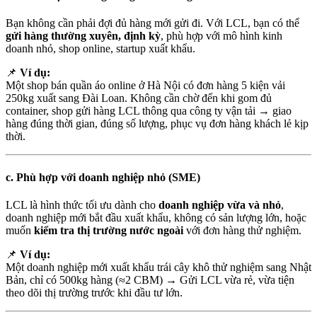
Bạn không cần phải đợi đủ hàng mới gửi đi. Với LCL, bạn có thể
gửi hàng thường xuyên, định kỳ
, phù hợp với mô hình kinh
doanh nhỏ, shop online, startup xuất khẩu.
📌
Ví dụ:
Một shop bán quần áo online ở Hà Nội có đơn hàng 5 kiện vải
250kg xuất sang Đài Loan. Không cần chờ đến khi gom đủ
container, shop gửi hàng LCL thông qua công ty vận tải → giao
hàng đúng thời gian, đúng số lượng, phục vụ đơn hàng khách lẻ kịp
thời.
c.
Phù hợp với doanh nghiệp nhỏ (SME)
LCL là hình thức tối ưu dành cho
doanh nghiệp vừa và nhỏ
,
doanh nghiệp mới bắt đầu xuất khẩu, không có sản lượng lớn, hoặc
muốn
kiểm tra thị trường nước ngoài
với đơn hàng thử nghiệm.
📌
Ví dụ:
Một doanh nghiệp mới xuất khẩu trái cây khô thử nghiệm sang Nhật
Bản, chỉ có 500kg hàng (≈2 CBM) → Gửi LCL vừa rẻ, vừa tiện
theo dõi thị trường trước khi đầu tư lớn.