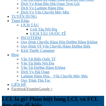
Dịch Vụ Khai Báo Hải Quan Trọn Gói
Dịch Vụ Lashing Hàng Hóa
Dịch Vụ Vận Chuyển Máy Móc
TUYỂN DỤNG
Tham Khảo
LỊCH TÀU
Lịch Tàu Nội Địa
LỊCH TÀU QUỐC TẾ
INCOTERM
Quy Định Chuyển Hàng Hóa Đường Hàng Không
Quy Định Về Vận Chuyển Hàng Đường Biển
Kích Thước Container
Blog
Vận Tải Biển Quốc Tế
Vận Tải Biển Nội Địa
Vận Tải Đường Hàng Không
Dịch Vụ Hải Quan
Lashing Hàng Hóa _ Vận Chuyển Máy Móc
Quy Trình Thủ Tục
LIÊN HỆ
Facebook
Youtube
Google +
LCL là gì? Phân biệt hàng LCL và FCL
đơn giản dễ hiểu