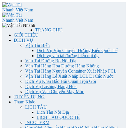
TRANG CHỦ
GIỚI THIỆU
DỊCH VỤ
Vận Tải Biển
Dịch Vụ Vận Chuyển Đường Biển Quốc Tế
Dịch vụ vận tải đường biển nội địa
Vận Tải Đường Bộ Nội Địa
Vận Tải Hàng Hóa Đường Hàng Không
Vận Tải Hàng Nguyên Container Xuất Nhập FCL
Vận Tải Hàng Lẻ Xuất Nhập LCL Đi Các Nước
Dịch Vụ Khai Báo Hải Quan Trọn Gói
Dịch Vụ Lashing Hàng Hóa
Dịch Vụ Vận Chuyển Máy Móc
TUYỂN DỤNG
Tham Khảo
LỊCH TÀU
Lịch Tàu Nội Địa
LỊCH TÀU QUỐC TẾ
INCOTERM
Quy Định Chuyển Hàng Hóa Đường Hàng Không