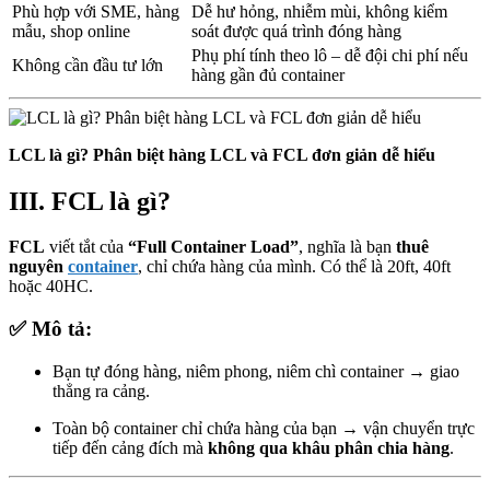
Phù hợp với SME, hàng
Dễ hư hỏng, nhiễm mùi, không kiểm
mẫu, shop online
soát được quá trình đóng hàng
Phụ phí tính theo lô – dễ đội chi phí nếu
Không cần đầu tư lớn
hàng gần đủ container
LCL là gì? Phân biệt hàng LCL và FCL đơn giản dễ hiểu
III. FCL là gì?
FCL
viết tắt của
“Full Container Load”
, nghĩa là bạn
thuê
nguyên
container
, chỉ chứa hàng của mình. Có thể là 20ft, 40ft
hoặc 40HC.
✅ Mô tả:
Bạn tự đóng hàng, niêm phong, niêm chì container → giao
thẳng ra cảng.
Toàn bộ container chỉ chứa hàng của bạn → vận chuyển trực
tiếp đến cảng đích mà
không qua khâu phân chia hàng
.