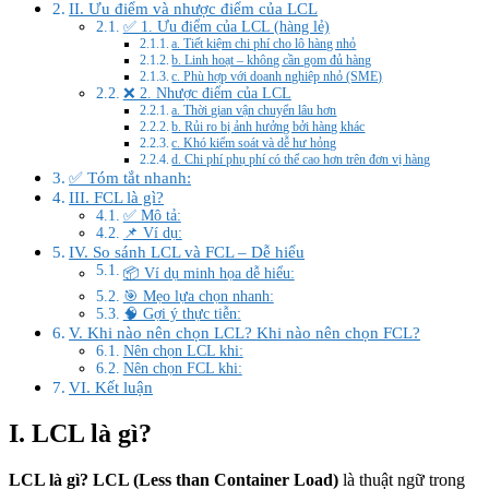
II. Ưu điểm và nhược điểm của LCL
✅ 1. Ưu điểm của LCL (hàng lẻ)
a. Tiết kiệm chi phí cho lô hàng nhỏ
b. Linh hoạt – không cần gom đủ hàng
c. Phù hợp với doanh nghiệp nhỏ (SME)
❌ 2. Nhược điểm của LCL
a. Thời gian vận chuyển lâu hơn
b. Rủi ro bị ảnh hưởng bởi hàng khác
c. Khó kiểm soát và dễ hư hỏng
d. Chi phí phụ phí có thể cao hơn trên đơn vị hàng
✅ Tóm tắt nhanh:
III. FCL là gì?
✅ Mô tả:
📌 Ví dụ:
IV. So sánh LCL và FCL – Dễ hiểu
📦 Ví dụ minh họa dễ hiểu:
🎯 Mẹo lựa chọn nhanh:
🧠 Gợi ý thực tiễn:
V. Khi nào nên chọn LCL? Khi nào nên chọn FCL?
Nên chọn LCL khi:
Nên chọn FCL khi:
VI. Kết luận
I. LCL là gì?
LCL là gì? LCL (Less than Container Load)
là thuật ngữ trong