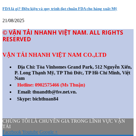
FDA là gì? Điều kiện và quy trình đạt chuẩn FDA cho hàng xuất Mỹ
21/08/2025
© VẬN TẢI NHANH VIỆT NAM. ALL RIGHTS
RESERVED
VẬN TẢI NHANH VIỆT NAM CO.,LTD
Địa Chỉ:
Tòa Vinhomes Grand Park, 512 Nguyễn Xiển,
P. Long Thạnh Mỹ, TP Thủ Đức, TP Hồ Chí Minh, Việt
Nam
Hotline: 0902575466 (Ms Thuận)
Email: thuandtb@fsv.net.vn.
Skype: bichthuan84
CHÚNG TÔI LÀ CHUYÊN GIA TRONG LĨNH VỰC VẬN
TẢI
Facebook
Youtube
Google +