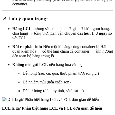
container.
📌 Lưu ý quan trọng:
Hàng LCL
thường sẽ mất thêm thời gian ở khâu gom hàng,
chia hàng → tổng thời gian vận chuyển
dài hơn 1–3 ngày
so
với FCL.
Rủi ro phát sinh:
Nếu một lô hàng cùng container bị Hải
quan kiểm hóa → có thể làm chậm cả container → ảnh hưởng
đến toàn bộ hàng trong lô.
Không nên gửi LCL
nếu hàng hóa của bạn:
Dễ hỏng (rau, củ, quả, thực phẩm tươi sống…)
Dễ nhiễm mùi (hóa chất, sơn)
Dễ hư hỏng (đồ thủy tinh, sành sứ…)
LCL là gì? Phân biệt hàng LCL và FCL đơn giản dễ hiểu