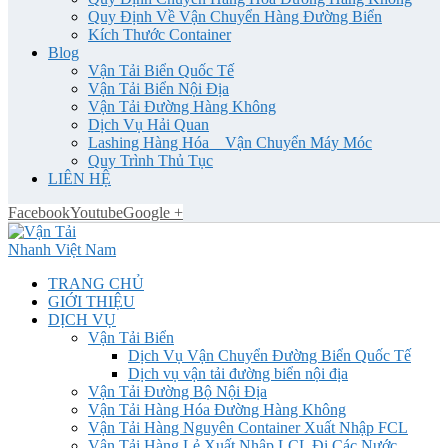
Quy Định Về Vận Chuyển Hàng Đường Biển
Kích Thước Container
Blog
Vận Tải Biển Quốc Tế
Vận Tải Biển Nội Địa
Vận Tải Đường Hàng Không
Dịch Vụ Hải Quan
Lashing Hàng Hóa _ Vận Chuyển Máy Móc
Quy Trình Thủ Tục
LIÊN HỆ
Facebook
Youtube
Google +
TRANG CHỦ
GIỚI THIỆU
DỊCH VỤ
Vận Tải Biển
Dịch Vụ Vận Chuyển Đường Biển Quốc Tế
Dịch vụ vận tải đường biển nội địa
Vận Tải Đường Bộ Nội Địa
Vận Tải Hàng Hóa Đường Hàng Không
Vận Tải Hàng Nguyên Container Xuất Nhập FCL
Vận Tải Hàng Lẻ Xuất Nhập LCL Đi Các Nước