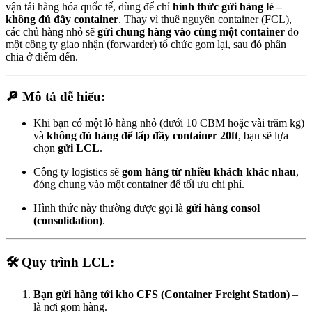
vận tải hàng hóa quốc tế, dùng để chỉ
hình thức gửi hàng lẻ –
không đủ đầy container
. Thay vì thuê nguyên container (FCL),
các chủ hàng nhỏ sẽ
gửi chung hàng vào cùng một container
do
một công ty giao nhận (forwarder) tổ chức gom lại, sau đó phân
chia ở điểm đến.
🔎 Mô tả dễ hiểu:
Khi bạn có một lô hàng nhỏ (dưới 10 CBM hoặc vài trăm kg)
và
không đủ hàng để lấp đầy container 20ft
, bạn sẽ lựa
chọn
gửi LCL
.
Công ty logistics sẽ
gom hàng từ nhiều khách khác nhau
,
đóng chung vào một container để tối ưu chi phí.
Hình thức này thường được gọi là
gửi hàng consol
(consolidation)
.
🛠️ Quy trình LCL:
Bạn gửi hàng tới kho CFS (Container Freight Station)
–
là nơi gom hàng.