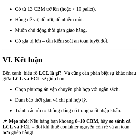
Có từ 13 CBM trở lên (hoặc > 10 pallet).
Hàng dễ vỡ, dễ ướt, dễ nhiễm mùi.
Muốn chủ động thời gian giao hàng.
Có giá trị lớn – cần kiểm soát an toàn tuyệt đối.
VI. Kết luận
Bên cạnh hiểu rõ
LCL là gì?
Và cũng cần phân biệt sự khác nhau
giữa
LCL và FCL
sẽ giúp bạn:
Chọn phương án vận chuyển phù hợp với ngân sách.
Đảm bảo thời gian và chi phí hợp lý.
Tránh các rủi ro không đáng có trong xuất nhập khẩu.
📌
Mẹo nhỏ
: Nếu hàng bạn khoảng
8–10 CBM
, hãy
so sánh cả
LCL và FCL
– đôi khi thuê container nguyên còn rẻ và an toàn
hơn ghép hàng!