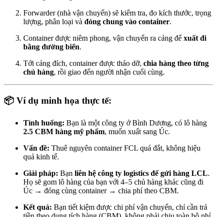
Forwarder (nhà vận chuyển) sẽ kiểm tra, đo kích thước, trọng
lượng, phân loại và
đóng chung vào container
.
Container được niêm phong, vận chuyển ra cảng để
xuất đi
bằng đường biển
.
Tới cảng đích, container được tháo dỡ,
chia hàng theo từng
chủ hàng
, rồi giao đến người nhận cuối cùng.
📦 Ví dụ minh họa thực tế:
Tình huống:
Bạn là một công ty ở Bình Dương, có lô hàng
2.5 CBM hàng mỹ phẩm
, muốn xuất sang Úc.
Vấn đề:
Thuê nguyên container FCL quá đắt, không hiệu
quả kinh tế.
Giải pháp:
Bạn
liên hệ công ty logistics để gửi hàng LCL
.
Họ sẽ gom lô hàng của bạn với 4–5 chủ hàng khác cũng đi
Úc → đóng cùng container → chia phí theo CBM.
Kết quả:
Bạn tiết kiệm được chi phí vận chuyển, chỉ cần trả
tiền theo dung tích hàng (CBM), không phải chịu toàn bộ phí