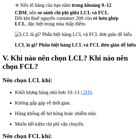
✳️ Nếu lô hàng của bạn nằm
trong khoảng 9–12
CBM
, nên
so sánh chi phí giữa LCL và FCL
.
Đôi khi thuê nguyên container 20ft còn
rẻ hơn ghép
LCL
, đặc biệt trong mùa thấp điểm.
LCL là gì? Phân biệt hàng LCL và FCL đơn giản dễ hiểu
V. Khi nào nên chọn LCL? Khi nào nên
chọn FCL?
Nên chọn
LCL
khi:
Khối lượng hàng nhỏ hơn 10–13
CBM
.
Không gấp gáp về thời gian.
Hàng không dễ hư hỏng hoặc nhiễm mùi.
Muốn tiết kiệm chi phí vận chuyển.
Nên chọn
FCL
khi: