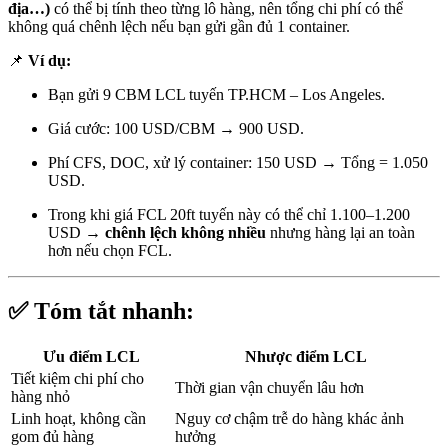
địa…)
có thể bị tính theo từng lô hàng, nên tổng chi phí có thể
không quá chênh lệch nếu bạn gửi gần đủ 1 container.
📌
Ví dụ:
Bạn gửi 9 CBM LCL tuyến TP.HCM – Los Angeles.
Giá cước: 100 USD/CBM → 900 USD.
Phí CFS, DOC, xử lý container: 150 USD → Tổng = 1.050
USD.
Trong khi giá FCL 20ft tuyến này có thể chỉ 1.100–1.200
USD →
chênh lệch không nhiều
nhưng hàng lại an toàn
hơn nếu chọn FCL.
✅ Tóm tắt nhanh:
Ưu điểm LCL
Nhược điểm LCL
Tiết kiệm chi phí cho
Thời gian vận chuyển lâu hơn
hàng nhỏ
Linh hoạt, không cần
Nguy cơ chậm trễ do hàng khác ảnh
gom đủ hàng
hưởng