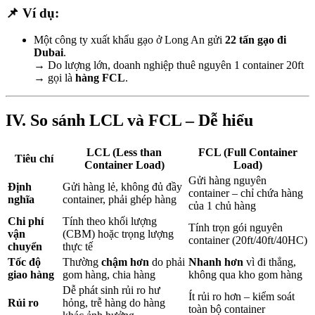
📌 Ví dụ:
Một công ty xuất khẩu gạo ở Long An gửi
22 tấn gạo đi
Dubai
.
→ Do lượng lớn, doanh nghiệp thuê nguyên 1 container 20ft
→ gọi là
hàng FCL
.
IV. So sánh LCL và FCL – Dễ hiểu
LCL (Less than
FCL (Full Container
Tiêu chí
Container Load)
Load)
Gửi hàng nguyên
Định
Gửi hàng lẻ, không đủ đầy
container – chỉ chứa hàng
nghĩa
container, phải ghép hàng
của 1 chủ hàng
Chi phí
Tính theo khối lượng
Tính trọn gói nguyên
vận
(CBM) hoặc trọng lượng
container (20ft/40ft/40HC)
chuyển
thực tế
Tốc độ
Thường
chậm hơn
do phải
Nhanh hơn
vì đi thẳng,
giao hàng
gom hàng, chia hàng
không qua kho gom hàng
Dễ phát sinh rủi ro hư
Ít rủi ro hơn – kiểm soát
Rủi ro
hỏng, trễ hàng do hàng
toàn bộ container