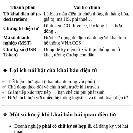
Thành phần
Vai trò chính
Tờ khai điện tử (e-
Là biểu mẫu điện tử chứa thông tin hàng hóa,
declaration)
giá trị, mã HS, phí thuế…
Đính kèm CO, Invoice, Packing List, hợp
Chứng từ điện tử
đồng…
Mã số doanh
Được sử dụng để định danh người khai trên
nghiệp (MST)
hệ thống VNACCS
Chữ ký số (USB
Dùng để ký điện tử xác thực thông tin tờ
Token)
khai, tương đương con dấu
🔹 Lợi ích nổi bật của khai báo điện tử
✅ Tiết kiệm thời gian (khai nhanh trong vài phút)
✅ Chủ động theo dõi và chỉnh sửa trước khi truyền
✅ Giảm tiếp xúc trực tiếp → hạn chế chi phí phát sinh
✅ Được tích hợp với nhiều hệ thống logistics và thanh toán điện tử
🔹 Một số lưu ý khi khai báo hải quan điện tử:
Doanh nghiệp
phải có chữ ký số hợp lệ
, đã đăng ký với hải
quan