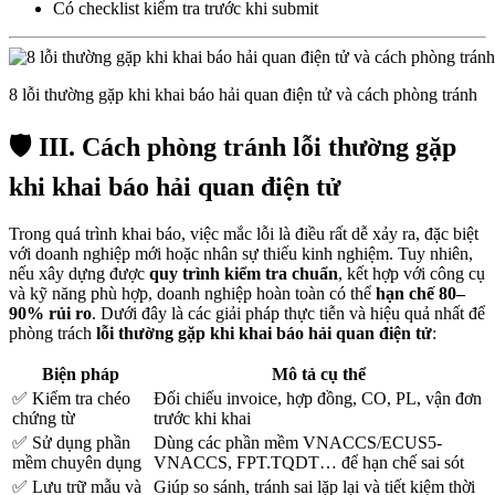
Có checklist kiểm tra trước khi submit
8 lỗi thường gặp khi khai báo hải quan điện tử và cách phòng tránh
🛡️ III. Cách phòng tránh
lỗi thường gặp
khi khai báo hải quan điện tử
Trong quá trình khai báo, việc mắc lỗi là điều rất dễ xảy ra, đặc biệt
với doanh nghiệp mới hoặc nhân sự thiếu kinh nghiệm. Tuy nhiên,
nếu xây dựng được
quy trình kiểm tra chuẩn
, kết hợp với công cụ
và kỹ năng phù hợp, doanh nghiệp hoàn toàn có thể
hạn chế 80–
90% rủi ro
. Dưới đây là các giải pháp thực tiễn và hiệu quả nhất để
phòng trách
lỗi thường gặp khi khai báo hải quan điện tử
:
Biện pháp
Mô tả cụ thể
✅ Kiểm tra chéo
Đối chiếu invoice, hợp đồng, CO, PL, vận đơn
chứng từ
trước khi khai
✅ Sử dụng phần
Dùng các phần mềm VNACCS/ECUS5-
mềm chuyên dụng
VNACCS, FPT.TQDT… để hạn chế sai sót
✅ Lưu trữ mẫu và
Giúp so sánh, tránh sai lặp lại và tiết kiệm thời