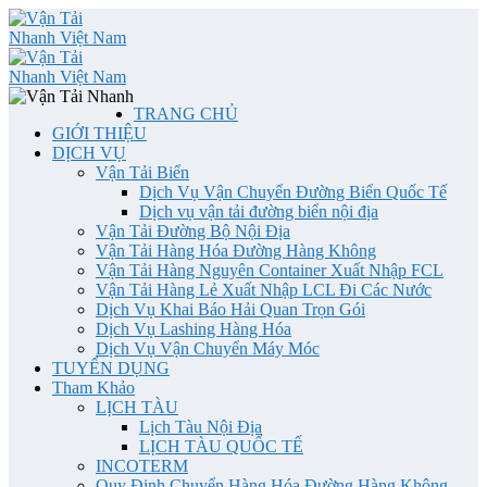
TRANG CHỦ
GIỚI THIỆU
DỊCH VỤ
Vận Tải Biển
Dịch Vụ Vận Chuyển Đường Biển Quốc Tế
Dịch vụ vận tải đường biển nội địa
Vận Tải Đường Bộ Nội Địa
Vận Tải Hàng Hóa Đường Hàng Không
Vận Tải Hàng Nguyên Container Xuất Nhập FCL
Vận Tải Hàng Lẻ Xuất Nhập LCL Đi Các Nước
Dịch Vụ Khai Báo Hải Quan Trọn Gói
Dịch Vụ Lashing Hàng Hóa
Dịch Vụ Vận Chuyển Máy Móc
TUYỂN DỤNG
Tham Khảo
LỊCH TÀU
Lịch Tàu Nội Địa
LỊCH TÀU QUỐC TẾ
INCOTERM
Quy Định Chuyển Hàng Hóa Đường Hàng Không