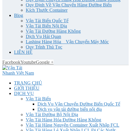
Quy Định Về Vận Chuyển Hàng Đường Biển
Kích Thước Container
Blog
Vận Tải Biển Quốc Tế
Vận Tải Biển Nội Địa
Vận Tải Đường Hàng Không
Dịch Vụ Hải Quan
Lashing Hàng Hóa _ Vận Chuyển Máy Móc
Quy Trình Thủ Tục
LIÊN HỆ
Facebook
Youtube
Google +
TRANG CHỦ
GIỚI THIỆU
DỊCH VỤ
Vận Tải Biển
Dịch Vụ Vận Chuyển Đường Biển Quốc Tế
Dịch vụ vận tải đường biển nội địa
Vận Tải Đường Bộ Nội Địa
Vận Tải Hàng Hóa Đường Hàng Không
Vận Tải Hàng Nguyên Container Xuất Nhập FCL
Vận Tải Hàng Lẻ Xuất Nhập LCL Đi Các Nước