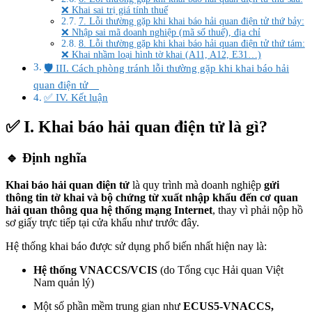
❌ Khai sai trị giá tính thuế
7. Lỗi thường gặp khi khai báo hải quan điện tử thứ bảy:
❌ Nhập sai mã doanh nghiệp (mã số thuế), địa chỉ
8. Lỗi thường gặp khi khai báo hải quan điện tử thứ tám:
❌ Khai nhầm loại hình tờ khai (A11, A12, E31…)
🛡️ III. Cách phòng tránh lỗi thường gặp khi khai báo hải
quan điện tử
✅ IV. Kết luận
✅ I. Khai báo hải quan điện tử là gì?
🔹 Định nghĩa
Khai báo hải quan điện tử
là quy trình mà doanh nghiệp
gửi
thông tin tờ khai và bộ chứng từ xuất nhập khẩu đến cơ quan
hải quan thông qua hệ thống mạng Internet
, thay vì phải nộp hồ
sơ giấy trực tiếp tại cửa khẩu như trước đây.
Hệ thống khai báo được sử dụng phổ biến nhất hiện nay là:
Hệ thống VNACCS/VCIS
(do Tổng cục Hải quan Việt
Nam quản lý)
Một số phần mềm trung gian như
ECUS5-VNACCS,