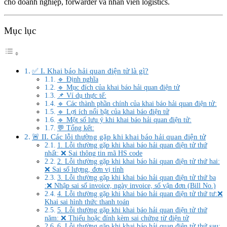
cho doanh nghiệp, forwarder và nhân viên logistics.
Mục lục
✅ I. Khai báo hải quan điện tử là gì?
🔹 Định nghĩa
🔹 Mục đích của khai báo hải quan điện tử
📌 Ví dụ thực tế:
🔹 Các thành phần chính của khai báo hải quan điện tử:
🔹 Lợi ích nổi bật của khai báo điện tử
🔹 Một số lưu ý khi khai báo hải quan điện tử:
💬 Tổng kết:
🚨 II. Các lỗi thường gặp khi khai báo hải quan điện tử
1. Lỗi thường gặp khi khai báo hải quan điện tử thứ
nhất: ❌ Sai thông tin mã HS code
2. Lỗi thường gặp khi khai báo hải quan điện tử thứ hai:
❌ Sai số lượng, đơn vị tính
3. Lỗi thường gặp khi khai báo hải quan điện tử thứ ba
:❌ Nhập sai số invoice, ngày invoice, số vận đơn (Bill No.)
4. Lỗi thường gặp khi khai báo hải quan điện tử thứ tư:❌
Khai sai hình thức thanh toán
5. Lỗi thường gặp khi khai báo hải quan điện tử thứ
năm: ❌ Thiếu hoặc đính kèm sai chứng từ điện tử
6. Lỗi thường gặp khi khai báo hải quan điện tử thứ sau: