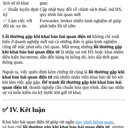
lịch sử tờ khai
gian
✅ Huấn luyện định
Cập nhật thay đổi về chính sách thuế, mã HS,
kỳ
quy trình hải quan mới
✅ Làm việc với
Forwarder, broker nhiều kinh nghiệm sẽ giúp
đối tác uy tín
phát hiện lỗi từ sớm
Lỗi thường gặp khi khai báo hải quan điện tử
không chỉ xuất
hiện ở doanh nghiệp mới mà cả những đơn vị giàu kinh nghiệm
cũng dễ mắc phải nếu chủ quan. Một trong những
lỗi thường gặp
khi khai báo hải quan điện tử
là nhập sai mã HS hoặc khai nhầm
điều kiện Incoterms, dẫn đến hàng bị luồng đỏ, kéo dài thời gian
thông quan.
Ngoài ra, việc quên đính kèm chứng từ cũng là
lỗi thường gặp khi
khai báo hải quan điện tử
mà nhiều nhân viên khai báo dễ bỏ sót
khi làm việc gấp gáp.
Để tránh lỗi thường gặp khi khai báo hải
quan điện tử
, doanh nghiệp cần chuẩn hóa quy trình, đào tạo nhân
sự và luôn kiểm tra kỹ trước khi gửi tờ khai.
✅ IV. Kết luận
Khai báo hải quan điện tử giúp rút ngắn
quy trình thông quan
,
và hạn chế
lỗi thường gặp khi khai báo hải quan điện tử,
nhưng