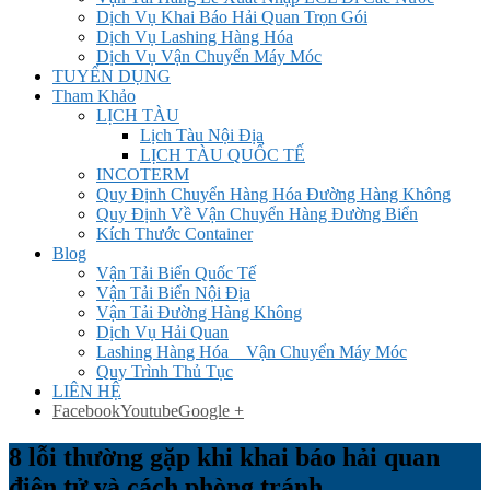
Dịch Vụ Khai Báo Hải Quan Trọn Gói
Dịch Vụ Lashing Hàng Hóa
Dịch Vụ Vận Chuyển Máy Móc
TUYỂN DỤNG
Tham Khảo
LỊCH TÀU
Lịch Tàu Nội Địa
LỊCH TÀU QUỐC TẾ
INCOTERM
Quy Định Chuyển Hàng Hóa Đường Hàng Không
Quy Định Về Vận Chuyển Hàng Đường Biển
Kích Thước Container
Blog
Vận Tải Biển Quốc Tế
Vận Tải Biển Nội Địa
Vận Tải Đường Hàng Không
Dịch Vụ Hải Quan
Lashing Hàng Hóa _ Vận Chuyển Máy Móc
Quy Trình Thủ Tục
LIÊN HỆ
Facebook
Youtube
Google +
8 lỗi thường gặp khi khai báo hải quan
điện tử và cách phòng tránh