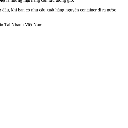
̣t là những mặt hàng cần lưu thông gió.
 đầu, khi bạn có nhu cầu xuất hàng nguyên container đi ra nước
 Vận Tại Nhanh Việt Nam.