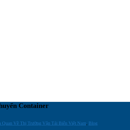
huyển Container
n Quan Về Thị Trường Vận Tải Biển Việt Nam
,
Blog