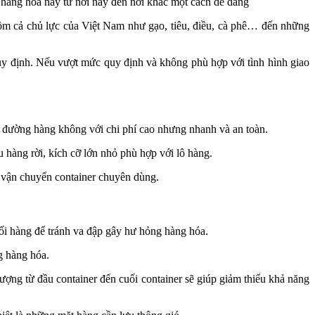
g hóa này từ nơi này đến nơi khác một cách dễ dàng
m cả chủ lực của Việt Nam như gạo, tiêu, điều, cà phê… đến những
quy định. Nếu vượt mức quy định và không phù hợp với tình hình giao
g đường hàng không với chi phí cao nhưng nhanh và an toàn.
 hàng rời, kích cỡ lớn nhỏ phù hợp với lô hàng.
c vận chuyển container chuyên dùng.
hối hàng để tránh va đập gây hư hỏng hàng hóa.
g hàng hóa.
ượng từ đầu container đến cuối container sẽ giúp giảm thiểu khả năng