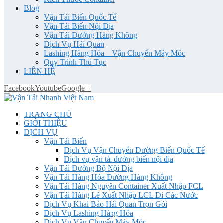
Blog
Vận Tải Biển Quốc Tế
Vận Tải Biển Nội Địa
Vận Tải Đường Hàng Không
Dịch Vụ Hải Quan
Lashing Hàng Hóa _ Vận Chuyển Máy Móc
Quy Trình Thủ Tục
LIÊN HỆ
Facebook
Youtube
Google +
TRANG CHỦ
GIỚI THIỆU
DỊCH VỤ
Vận Tải Biển
Dịch Vụ Vận Chuyển Đường Biển Quốc Tế
Dịch vụ vận tải đường biển nội địa
Vận Tải Đường Bộ Nội Địa
Vận Tải Hàng Hóa Đường Hàng Không
Vận Tải Hàng Nguyên Container Xuất Nhập FCL
Vận Tải Hàng Lẻ Xuất Nhập LCL Đi Các Nước
Dịch Vụ Khai Báo Hải Quan Trọn Gói
Dịch Vụ Lashing Hàng Hóa
Dịch Vụ Vận Chuyển Máy Móc