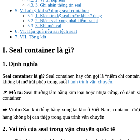
2. Vị trí kẹp seal
3. Ghi nhận thông tin seal
V. Lưu ý khi sử dụng seal container
1. Kiểm tra kỹ seal trước khi sử dụng
2. Niêm seal xong phải kiểm tra lại
3. Khi mở seal
VI. Hậu quả nếu sai lệch seal
VII. Tổng kết
I. Seal container là gì?
1. Định nghĩa
Seal container là gì
? Seal container, hay còn gọi là “niêm chì conta
không bị mở trái phép trong suốt
hành trình vận chuyển.
📌 Mô tả:
Seal thường làm bằng kim loại hoặc nhựa cứng, có đánh số
container.
➡️ Ví dụ:
Sau khi đóng hàng xong tại kho ở Việt Nam, container đư
hàng không bị can thiệp trong quá trình vận chuyển.
2. Vai trò của seal trong vận chuyển quốc tế