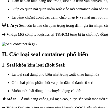
Đảm bảo an toàn hàng hóa trong suốt quá trình vận chuyển, ng
Giúp cơ quan hải quan kiểm soát việc mở container, đảm bảo vi
Là bằng chứng trong các tranh chấp pháp lý về mất mát, rò rỉ 
💡 Lưu ý:
Seal còn là tiêu chí quan trọng trong đánh giá tín nhiệm 
➡️ Ví dụ:
Một công ty logistics tại TP.HCM từng bị từ chối hợp đồng
II. Các loại seal container phổ biến
1. Seal khóa kim loại (Bolt Seal)
Là loại seal dùng phổ biến nhất trong xuất khẩu hàng hóa
Gồm hai phần: phần chốt và phần đầu có đánh số seri
Muốn mở phải dùng kìm chuyên dụng cắt đứt
📌 Mô tả:
Có khả năng chống giả mạo cao, được sản xuất theo tiêu c
➡️ Ví dụ:
Seal của hãng container như Maersk, OOCL đều sử dụng loạ