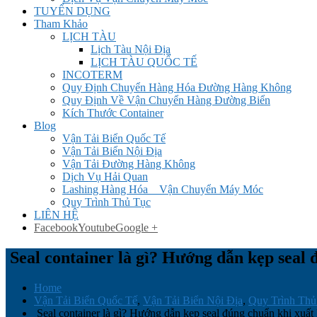
TUYỂN DỤNG
Tham Khảo
LỊCH TÀU
Lịch Tàu Nội Địa
LỊCH TÀU QUỐC TẾ
INCOTERM
Quy Định Chuyển Hàng Hóa Đường Hàng Không
Quy Định Về Vận Chuyển Hàng Đường Biển
Kích Thước Container
Blog
Vận Tải Biển Quốc Tế
Vận Tải Biển Nội Địa
Vận Tải Đường Hàng Không
Dịch Vụ Hải Quan
Lashing Hàng Hóa _ Vận Chuyển Máy Móc
Quy Trình Thủ Tục
LIÊN HỆ
Facebook
Youtube
Google +
Seal container là gì? Hướng dẫn kẹp seal 
Home
Vận Tải Biển Quốc Tế
,
Vận Tải Biển Nội Địa
,
Quy Trình Thủ
Seal container là gì? Hướng dẫn kẹp seal đúng chuẩn khi xuất