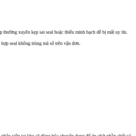
p thường xuyên kẹp sai seal hoặc thiếu minh bạch dễ bị mất uy tín.
 hợp seal không trùng mã số trên vận đơn.
 nhân viên tại kho sẽ dùng búa chuyên dụng để ép chặt phần chốt và