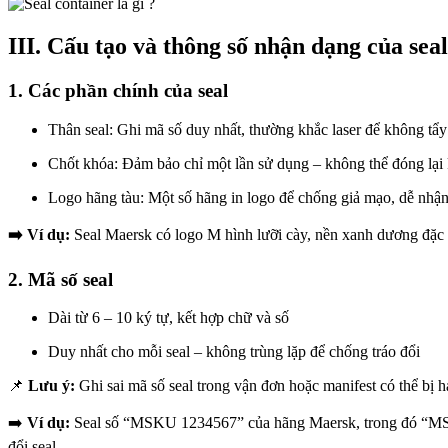
III. Cấu tạo và thông số nhận dạng của seal
1. Các phần chính của seal
Thân seal: Ghi mã số duy nhất, thường khắc laser để không tẩ
Chốt khóa: Đảm bảo chỉ một lần sử dụng – không thể đóng lại
Logo hãng tàu: Một số hãng in logo để chống giả mạo, dễ nhậ
➡️ Ví dụ:
Seal Maersk có logo M hình lưỡi cày, nền xanh dương đặc t
2. Mã số seal
Dài từ 6 – 10 ký tự, kết hợp chữ và số
Duy nhất cho mỗi seal – không trùng lặp để chống tráo đổi
📌
Lưu ý:
Ghi sai mã số seal trong vận đơn hoặc manifest có thể bị 
➡️
Ví dụ:
Seal số “MSKU 1234567” của hãng Maersk, trong đó “MSKU
đổi seal.