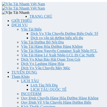
TRANG CHỦ
GIỚI THIỆU
DỊCH VỤ
Vận Tải Biển
Dịch Vụ Vận Chuyển Đường Biển Quốc Tế
Dịch vụ vận tải đường biển nội địa
Vận Tải Đường Bộ Nội Địa
Vận Tải Hàng Hóa Đường Hàng Không
Vận Tải Hàng Nguyên Container Xuất Nhập FCL
Vận Tải Hàng Lẻ Xuất Nhập LCL Đi Các Nước
Dịch Vụ Khai Báo Hải Quan Trọn Gói
Dịch Vụ Lashing Hàng Hóa
Dịch Vụ Vận Chuyển Máy Móc
TUYỂN DỤNG
Tham Khảo
LỊCH TÀU
Lịch Tàu Nội Địa
LỊCH TÀU QUỐC TẾ
INCOTERM
Quy Định Chuyển Hàng Hóa Đường Hàng Không
Quy Định Về Vận Chuyển Hàng Đường Biển
Kích Thước Container