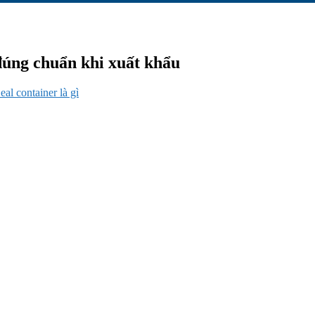
đúng chuẩn khi xuất khẩu
eal container là gì