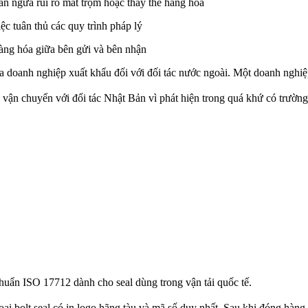
ăn ngừa rủi ro mất trộm hoặc thay thế hàng hóa
ệc tuân thủ các quy trình pháp lý
hàng hóa giữa bên gửi và bên nhận
của doanh nghiệp xuất khẩu đối với đối tác nước ngoài. Một doanh nghiệ
 vận chuyển với đối tác Nhật Bản vì phát hiện trong quá khứ có trường
huẩn ISO 17712 dành cho seal dùng trong vận tải quốc tế.
i bolt seal có in logo hãng tàu và mã số duy nhất. Sau khi đóng hàng,