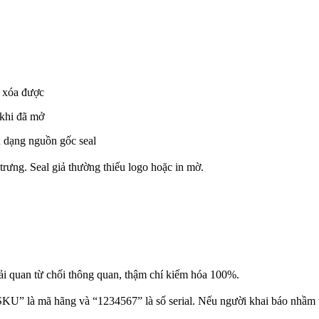
y xóa được
 khi đã mở
n dạng nguồn gốc seal
rưng. Seal giả thường thiếu logo hoặc in mờ.
hải quan từ chối thông quan, thậm chí kiểm hóa 100%.
” là mã hãng và “1234567” là số serial. Nếu người khai báo nhầm t