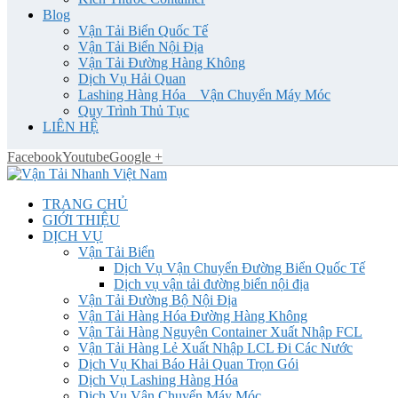
Blog
Vận Tải Biển Quốc Tế
Vận Tải Biển Nội Địa
Vận Tải Đường Hàng Không
Dịch Vụ Hải Quan
Lashing Hàng Hóa _ Vận Chuyển Máy Móc
Quy Trình Thủ Tục
LIÊN HỆ
Facebook
Youtube
Google +
TRANG CHỦ
GIỚI THIỆU
DỊCH VỤ
Vận Tải Biển
Dịch Vụ Vận Chuyển Đường Biển Quốc Tế
Dịch vụ vận tải đường biển nội địa
Vận Tải Đường Bộ Nội Địa
Vận Tải Hàng Hóa Đường Hàng Không
Vận Tải Hàng Nguyên Container Xuất Nhập FCL
Vận Tải Hàng Lẻ Xuất Nhập LCL Đi Các Nước
Dịch Vụ Khai Báo Hải Quan Trọn Gói
Dịch Vụ Lashing Hàng Hóa
Dịch Vụ Vận Chuyển Máy Móc