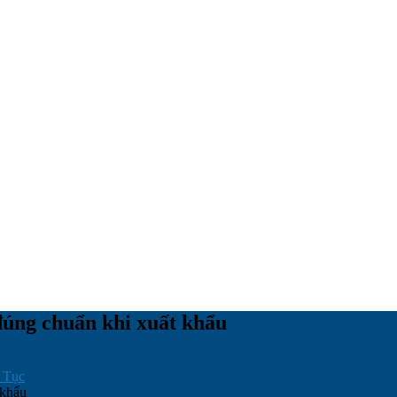
đúng chuẩn khi xuất khẩu
 Tục
 khẩu