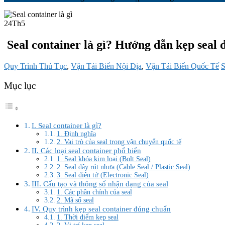
24
Th5
Seal container là gì? Hướng dẫn kẹp seal 
Quy Trình Thủ Tục
,
Vận Tải Biển Nội Địa
,
Vận Tải Biển Quốc Tế
S
Mục lục
I. Seal container là gì?
1. Định nghĩa
2. Vai trò của seal trong vận chuyển quốc tế
II. Các loại seal container phổ biến
1. Seal khóa kim loại (Bolt Seal)
2. Seal dây rút nhựa (Cable Seal / Plastic Seal)
3. Seal điện tử (Electronic Seal)
III. Cấu tạo và thông số nhận dạng của seal
1. Các phần chính của seal
2. Mã số seal
IV. Quy trình kẹp seal container đúng chuẩn
1. Thời điểm kẹp seal