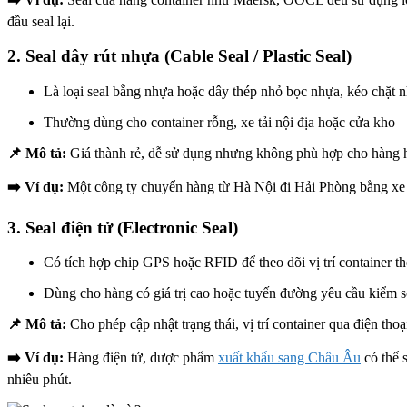
đầu seal lại.
2. Seal dây rút nhựa (Cable Seal / Plastic Seal)
Là loại seal bằng nhựa hoặc dây thép nhỏ bọc nhựa, kéo chặt n
Thường dùng cho container rỗng, xe tải nội địa hoặc cửa kho
📌 Mô tả:
Giá thành rẻ, dễ sử dụng nhưng không phù hợp cho hàng hóa
➡️ Ví dụ:
Một công ty chuyển hàng từ Hà Nội đi Hải Phòng bằng xe tả
3. Seal điện tử (Electronic Seal)
Có tích hợp chip GPS hoặc RFID để theo dõi vị trí container th
Dùng cho hàng có giá trị cao hoặc tuyến đường yêu cầu kiểm s
📌 Mô tả:
Cho phép cập nhật trạng thái, vị trí container qua điện tho
➡️ Ví dụ:
Hàng điện tử, dược phẩm
xuất khẩu sang Châu Âu
có thể 
nhiêu phút.