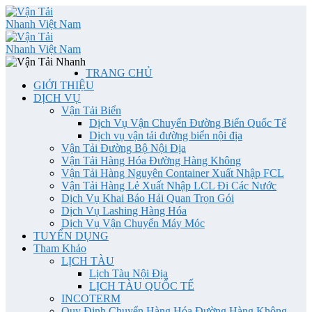
TRANG CHỦ
GIỚI THIỆU
DỊCH VỤ
Vận Tải Biển
Dịch Vụ Vận Chuyển Đường Biển Quốc Tế
Dịch vụ vận tải đường biển nội địa
Vận Tải Đường Bộ Nội Địa
Vận Tải Hàng Hóa Đường Hàng Không
Vận Tải Hàng Nguyên Container Xuất Nhập FCL
Vận Tải Hàng Lẻ Xuất Nhập LCL Đi Các Nước
Dịch Vụ Khai Báo Hải Quan Trọn Gói
Dịch Vụ Lashing Hàng Hóa
Dịch Vụ Vận Chuyển Máy Móc
TUYỂN DỤNG
Tham Khảo
LỊCH TÀU
Lịch Tàu Nội Địa
LỊCH TÀU QUỐC TẾ
INCOTERM
Quy Định Chuyển Hàng Hóa Đường Hàng Không