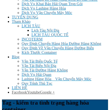
Dịch Vụ Khai Báo Hải Quan Trọn Gói
Dịch Vụ Lashing Hàng Hóa
Dịch Vụ Vận Chuyển Máy Móc
TUYỂN DỤNG
Tham Khảo
LỊCH TÀU
Lịch Tàu Nội Địa
LỊCH TÀU QUỐC TẾ
INCOTERM
Quy Định Chuyển Hàng Hóa Đường Hàng Không
Quy Định Về Vận Chuyển Hàng Đường Biển
Kích Thước Container
Blog
Vận Tải Biển Quốc Tế
Vận Tải Biển Nội Địa
Vận Tải Đường Hàng Không
Dịch Vụ Hải Quan
Lashing Hàng Hóa _ Vận Chuyển Máy Móc
Quy Trình Thủ Tục
LIÊN HỆ
Facebook
Youtube
Google +
Tag - kiểm tra tình trạng hàng hóa
container