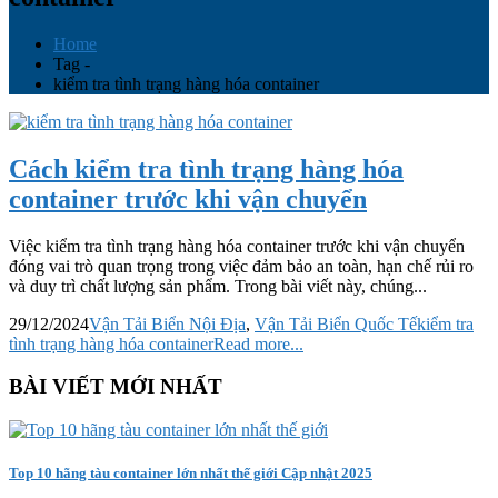
Home
Tag -
kiểm tra tình trạng hàng hóa container
Cách kiểm tra tình trạng hàng hóa
container trước khi vận chuyển
Việc kiểm tra tình trạng hàng hóa container trước khi vận chuyển
đóng vai trò quan trọng trong việc đảm bảo an toàn, hạn chế rủi ro
và duy trì chất lượng sản phẩm. Trong bài viết này, chúng...
29/12/2024
Vận Tải Biển Nội Địa
,
Vận Tải Biển Quốc Tế
kiểm tra
tình trạng hàng hóa container
Read more...
BÀI VIẾT MỚI NHẤT
Top 10 hãng tàu container lớn nhất thế giới Cập nhật 2025