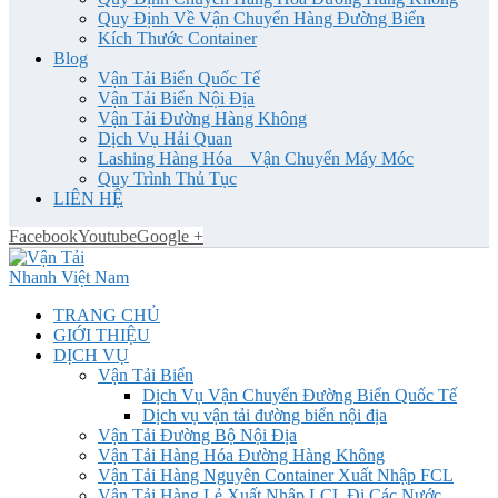
Quy Định Về Vận Chuyển Hàng Đường Biển
Kích Thước Container
Blog
Vận Tải Biển Quốc Tế
Vận Tải Biển Nội Địa
Vận Tải Đường Hàng Không
Dịch Vụ Hải Quan
Lashing Hàng Hóa _ Vận Chuyển Máy Móc
Quy Trình Thủ Tục
LIÊN HỆ
Facebook
Youtube
Google +
TRANG CHỦ
GIỚI THIỆU
DỊCH VỤ
Vận Tải Biển
Dịch Vụ Vận Chuyển Đường Biển Quốc Tế
Dịch vụ vận tải đường biển nội địa
Vận Tải Đường Bộ Nội Địa
Vận Tải Hàng Hóa Đường Hàng Không
Vận Tải Hàng Nguyên Container Xuất Nhập FCL
Vận Tải Hàng Lẻ Xuất Nhập LCL Đi Các Nước