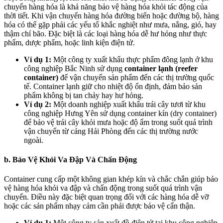
chuyển hàng hóa là khả năng bảo vệ hàng hóa khỏi tác động của
thời tiết. Khi vận chuyển hàng hóa đường biển hoặc đường bộ, hàng
hóa có thể gặp phải các yếu tố khắc nghiệt như mưa, nắng, gió, hay
thậm chí bão. Đặc biệt là các loại hàng hóa dễ hư hỏng như thực
phẩm, dược phẩm, hoặc linh kiện điện tử.
Ví dụ 1:
Một công ty xuất khẩu thực phẩm đông lạnh ở khu
công nghiệp Bắc Ninh sử dụng
container lạnh (reefer
container)
để vận chuyển sản phẩm đến các thị trường quốc
tế. Container lạnh giữ cho nhiệt độ ổn định, đảm bảo sản
phẩm không bị tan chảy hay hư hỏng.
Ví dụ 2:
Một doanh nghiệp xuất khẩu trái cây tươi từ khu
công nghiệp Hưng Yên sử dụng container kín (dry container)
để bảo vệ trái cây khỏi mưa hoặc độ ẩm trong suốt quá trình
vận chuyển từ cảng Hải Phòng đến các thị trường nước
ngoài.
b. Bảo Vệ Khỏi Va Đập Và Chấn Động
Container cung cấp một không gian khép kín và chắc chắn giúp bảo
vệ hàng hóa khỏi va đập và chấn động trong suốt quá trình vận
chuyển. Điều này đặc biệt quan trọng đối với các hàng hóa dễ vỡ
hoặc các sản phẩm nhạy cảm cần phải được bảo vệ cẩn thận.
Ví dụ 1:
Một công ty sản xuất đồ điện tử tại khu công nghiệp