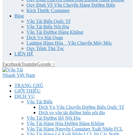
Quy Định Về Vận Chuyển Hàng Đường Biển
Kích Thước Container
Blog
Vận Tải Biển Quốc Tế
Vận Tải Biển Nội Địa
Vận Tải Đường Hàng Không
Dịch Vụ Hải Quan
Lashing Hàng Hóa _ Vận Chuyển Máy Móc
Quy Trình Thủ Tục
LIÊN HỆ
Facebook
Youtube
Google +
TRANG CHỦ
GIỚI THIỆU
DỊCH VỤ
Vận Tải Biển
Dịch Vụ Vận Chuyển Đường Biển Quốc Tế
Dịch vụ vận tải đường biển nội địa
Vận Tải Đường Bộ Nội Địa
Vận Tải Hàng Hóa Đường Hàng Không
Vận Tải Hàng Nguyên Container Xuất Nhập FCL
Vận Tải Hàng Lẻ Xuất Nhập LCL Đi Các Nước