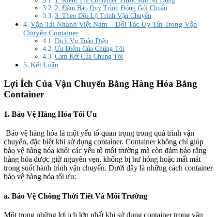
1. Kiểm Tra Container Trước Khi Sử Dụng
2. Đảm Bảo Quy Trình Đóng Gói Chuẩn
3. Theo Dõi Lộ Trình Vận Chuyển
Vận Tải Nhanh Việt Nam – Đối Tác Uy Tín Trong Vận
Chuyển Container
Dịch Vụ Toàn Diện
Ưu Điểm Của Chúng Tôi
Cam Kết Của Chúng Tôi
Kết Luận
Lợi Ích Của Vận Chuyển Bằng Hàng Hóa Bằng
Container
1. Bảo Vệ Hàng Hóa Tối Ưu
Bảo vệ hàng hóa là một yếu tố quan trọng trong quá trình vận
chuyển, đặc biệt khi sử dụng container. Container không chỉ giúp
bảo vệ hàng hóa khỏi các yếu tố môi trường mà còn đảm bảo rằng
hàng hóa được giữ nguyên vẹn, không bị hư hỏng hoặc mất mát
trong suốt hành trình vận chuyển. Dưới đây là những cách container
bảo vệ hàng hóa tối ưu:
a. Bảo Vệ Chống Thời Tiết Và Môi Trường
Một trong những lợi ích lớn nhất khi sử dụng container trong vận