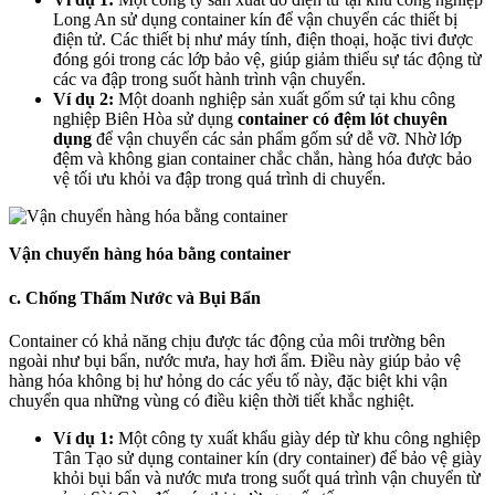
Long An sử dụng container kín để vận chuyển các thiết bị
điện tử. Các thiết bị như máy tính, điện thoại, hoặc tivi được
đóng gói trong các lớp bảo vệ, giúp giảm thiểu sự tác động từ
các va đập trong suốt hành trình vận chuyển.
Ví dụ 2:
Một doanh nghiệp sản xuất gốm sứ tại khu công
nghiệp Biên Hòa sử dụng
container có đệm lót chuyên
dụng
để vận chuyển các sản phẩm gốm sứ dễ vỡ. Nhờ lớp
đệm và không gian container chắc chắn, hàng hóa được bảo
vệ tối ưu khỏi va đập trong quá trình di chuyển.
Vận chuyển hàng hóa bằng container
c. Chống Thấm Nước và Bụi Bẩn
Container có khả năng chịu được tác động của môi trường bên
ngoài như bụi bẩn, nước mưa, hay hơi ẩm. Điều này giúp bảo vệ
hàng hóa không bị hư hỏng do các yếu tố này, đặc biệt khi vận
chuyển qua những vùng có điều kiện thời tiết khắc nghiệt.
Ví dụ 1:
Một công ty xuất khẩu giày dép từ khu công nghiệp
Tân Tạo sử dụng container kín (dry container) để bảo vệ giày
khỏi bụi bẩn và nước mưa trong suốt quá trình vận chuyển từ