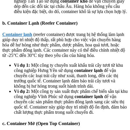
nghiệp Tân Tạo sử dụng
container khô
để vận chuyển giày
dép đến các đối tác tại châu Âu. Hàng hóa không yêu cầu
điều kiện đặc biệt, do đó, container khô là sự lựa chọn hợp lý.
b. Container Lạnh (Reefer Container)
Container lạnh
(reefer container) được trang bị hệ thống làm lạnh
giúp duy trì nhiệt độ thấp, rất phù hợp cho việc vận chuyển hàng
hóa dễ hư hỏng như thực phẩm, dược phẩm, hoa quả tươi, hoặc
thực phẩm đông lạnh. Các container này có thể điều chỉnh nhiệt độ
từ -25°C đến 30°C tùy theo yêu cầu của hàng hóa.
Ví dụ 1:
Một công ty chuyên xuất khẩu trái cây tươi từ khu
công nghiệp Hưng Yên sử dụng
container lạnh
để vận
chuyển các loại trái cây như xoài, thanh long, đến các thị
trường quốc tế. Container lạnh đảm bảo trái cây tươi và
không bị hư hỏng trong suốt hành trình dài.
Ví dụ 2:
Một công ty sản xuất thực phẩm chế biến sẵn tại khu
công nghiệp Vĩnh Phúc sử dụng
container lạnh
để vận
chuyển các sản phẩm thực phẩm đông lạnh sang các siêu thị
quốc tế. Container này giúp duy trì nhiệt độ ổn định, đảm bảo
chất lượng thực phẩm trong suốt chuyến đi.
c. Container Mở (Open Top Container)