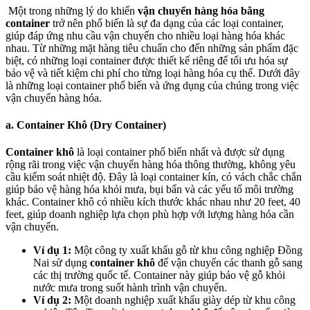
Một trong những lý do khiến
vận chuyển hàng hóa bằng
container
trở nên phổ biến là sự đa dạng của các loại container,
giúp đáp ứng nhu cầu vận chuyển cho nhiều loại hàng hóa khác
nhau. Từ những mặt hàng tiêu chuẩn cho đến những sản phẩm đặc
biệt, có những loại container được thiết kế riêng để tối ưu hóa sự
bảo vệ và tiết kiệm chi phí cho từng loại hàng hóa cụ thể. Dưới đây
là những loại container phổ biến và ứng dụng của chúng trong việc
vận chuyển hàng hóa.
a. Container Khô (Dry Container)
Container khô
là loại container phổ biến nhất và được sử dụng
rộng rãi trong việc vận chuyển hàng hóa thông thường, không yêu
cầu kiểm soát nhiệt độ. Đây là loại container kín, có vách chắc chắn
giúp bảo vệ hàng hóa khỏi mưa, bụi bẩn và các yếu tố môi trường
khác. Container khô có nhiều kích thước khác nhau như 20 feet, 40
feet, giúp doanh nghiệp lựa chọn phù hợp với lượng hàng hóa cần
vận chuyển.
Ví dụ 1:
Một công ty xuất khẩu gỗ từ khu công nghiệp Đồng
Nai sử dụng
container khô
để vận chuyển các thanh gỗ sang
các thị trường quốc tế. Container này giúp bảo vệ gỗ khỏi
nước mưa trong suốt hành trình vận chuyển.
Ví dụ 2:
Một doanh nghiệp xuất khẩu giày dép từ khu công