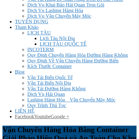
Dịch Vụ Khai Báo Hải Quan Trọn Gói
Dịch Vụ Lashing Hàng Hóa
Dịch Vụ Vận Chuyển Máy Móc
TUYỂN DỤNG
Tham Khảo
LỊCH TÀU
Lịch Tàu Nội Địa
LỊCH TÀU QUỐC TẾ
INCOTERM
Quy Định Chuyển Hàng Hóa Đường Hàng Không
Quy Định Về Vận Chuyển Hàng Đường Biển
Kích Thước Container
Blog
Vận Tải Biển Quốc Tế
Vận Tải Biển Nội Địa
Vận Tải Đường Hàng Không
Dịch Vụ Hải Quan
Lashing Hàng Hóa _ Vận Chuyển Máy Móc
Quy Trình Thủ Tục
LIÊN HỆ
Facebook
Youtube
Google +
Vận Chuyển Hàng Hóa Bằng Container
Giải Pháp Hiệu Quả và An Toàn Cho Khu