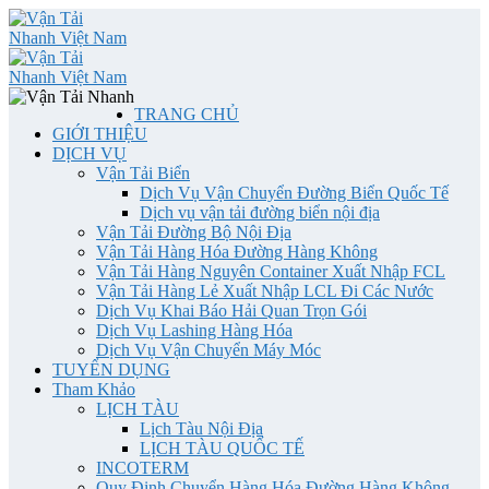
TRANG CHỦ
GIỚI THIỆU
DỊCH VỤ
Vận Tải Biển
Dịch Vụ Vận Chuyển Đường Biển Quốc Tế
Dịch vụ vận tải đường biển nội địa
Vận Tải Đường Bộ Nội Địa
Vận Tải Hàng Hóa Đường Hàng Không
Vận Tải Hàng Nguyên Container Xuất Nhập FCL
Vận Tải Hàng Lẻ Xuất Nhập LCL Đi Các Nước
Dịch Vụ Khai Báo Hải Quan Trọn Gói
Dịch Vụ Lashing Hàng Hóa
Dịch Vụ Vận Chuyển Máy Móc
TUYỂN DỤNG
Tham Khảo
LỊCH TÀU
Lịch Tàu Nội Địa
LỊCH TÀU QUỐC TẾ
INCOTERM
Quy Định Chuyển Hàng Hóa Đường Hàng Không