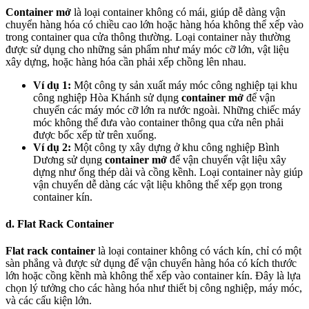
Container mở
là loại container không có mái, giúp dễ dàng vận
chuyển hàng hóa có chiều cao lớn hoặc hàng hóa không thể xếp vào
trong container qua cửa thông thường. Loại container này thường
được sử dụng cho những sản phẩm như máy móc cỡ lớn, vật liệu
xây dựng, hoặc hàng hóa cần phải xếp chồng lên nhau.
Ví dụ 1:
Một công ty sản xuất máy móc công nghiệp tại khu
công nghiệp Hòa Khánh sử dụng
container mở
để vận
chuyển các máy móc cỡ lớn ra nước ngoài. Những chiếc máy
móc không thể đưa vào container thông qua cửa nên phải
được bốc xếp từ trên xuống.
Ví dụ 2:
Một công ty xây dựng ở khu công nghiệp Bình
Dương sử dụng
container mở
để vận chuyển vật liệu xây
dựng như ống thép dài và cồng kềnh. Loại container này giúp
vận chuyển dễ dàng các vật liệu không thể xếp gọn trong
container kín.
d. Flat Rack Container
Flat rack container
là loại container không có vách kín, chỉ có một
sàn phẳng và được sử dụng để vận chuyển hàng hóa có kích thước
lớn hoặc cồng kềnh mà không thể xếp vào container kín. Đây là lựa
chọn lý tưởng cho các hàng hóa như thiết bị công nghiệp, máy móc,
và các cấu kiện lớn.