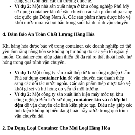
cảng Sài Gòn đến các thị trường quốc tế.
Ví dụ 2:
Một nhà sản xuất nhựa ở khu công nghiệp Phú Mỹ
sử dụng container kín để vận chuyển các sản phẩm nhựa sang
các quốc gia Đông Nam Á. Các sản phẩm nhựa được bảo vệ
khỏi nước mưa và bụi bẩn trong suốt hành trình vận chuyển.
d. Đảm Bảo An Toàn Chất Lượng Hàng Hóa
Khi hàng hóa được bảo vệ trong container, các doanh nghiệp có thể
yên tâm rằng hàng hóa sẽ không bị hư hỏng do các yếu tố ngoài ý
muốn. Container còn giúp giảm thiểu tối đa rủi ro thất thoát hoặc hư
hỏng trong quá trình vận chuyển.
Ví dụ 1:
Một công ty sản xuất thép từ khu công nghiệp Cẩm
Phả sử dụng
container kín
để vận chuyển các thanh thép
sang các đối tác nước ngoài. Các sản phẩm thép được bảo vệ
khỏi gỉ sét và hư hỏng do yếu tố môi trường.
Ví dụ 2:
Một công ty sản xuất linh kiện máy móc tại khu
công nghiệp Bến Lức sử dụng
container kín và có lớp lót
đệm
để vận chuyển các linh kiện phức tạp. Điều này giúp các
linh kiện không bị biến dạng hoặc trầy xước trong quá trình
vận chuyển dài.
2. Đa Dạng Loại Container Cho Mọi Loại Hàng Hóa