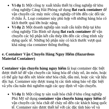
Ví dụ 1:
Một công ty xuất khẩu thiết bị công nghiệp từ khu
công nghiệp Cảng Hải Phòng sử dụng
flat rack container
để
vận chuyển các máy móc công nghiệp cỡ lớn đến các đối tác
ở châu Á. Loại container này phù hợp với những hàng hóa có
kích thước quá lớn hoặc nặng.
Ví dụ 2:
Một doanh nghiệp sản xuất cấu kiện thép tại khu
công nghiệp Tân Bình sử dụng
flat rack container
để vận
chuyển các bộ phận kết cấu thép lớn đến các công trình xây
dựng quốc tế. Những bộ phận này có kích thước vượt quá
khả năng của container thông thường.
e. Container Vận Chuyển Hàng Nguy Hiểm (Hazardous
Material Container)
Container vận chuyển hàng nguy hiểm
là loại container đặc biệt
được thiết kế để vận chuyển các hàng hóa dễ cháy nổ, ăn mòn, hoặc
có thể gây hại đến sức khỏe như hóa chất, dầu mỏ, hoặc các vật liệu
độc hại. Container này được trang bị các tính năng bảo vệ đặc biệt
và yêu cầu tuân thủ nghiêm ngặt các quy định về vận chuyển.
Ví dụ 1:
Một công ty sản xuất hóa chất ở khu công nghiệp
Phú Mỹ sử dụng
container vận chuyển hàng nguy hiểm
để
vận chuyển các hóa chất dễ cháy nổ đến các khách hàng quốc
tế. Container này được thiết kế với các đặc tính bảo vệ và