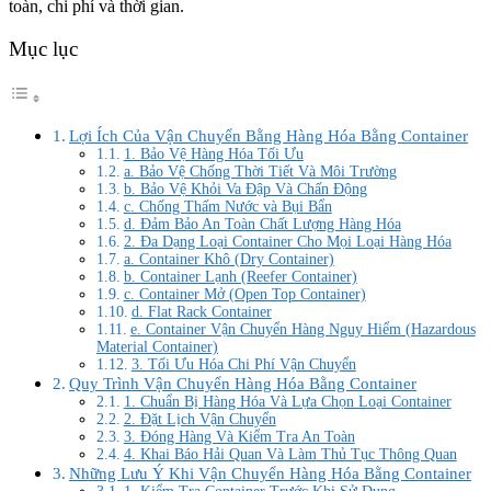
toàn, chi phí và thời gian.
Mục lục
Lợi Ích Của Vận Chuyển Bằng Hàng Hóa Bằng Container
1. Bảo Vệ Hàng Hóa Tối Ưu
a. Bảo Vệ Chống Thời Tiết Và Môi Trường
b. Bảo Vệ Khỏi Va Đập Và Chấn Động
c. Chống Thấm Nước và Bụi Bẩn
d. Đảm Bảo An Toàn Chất Lượng Hàng Hóa
2. Đa Dạng Loại Container Cho Mọi Loại Hàng Hóa
a. Container Khô (Dry Container)
b. Container Lạnh (Reefer Container)
c. Container Mở (Open Top Container)
d. Flat Rack Container
e. Container Vận Chuyển Hàng Nguy Hiểm (Hazardous
Material Container)
3. Tối Ưu Hóa Chi Phí Vận Chuyển
Quy Trình Vận Chuyển Hàng Hóa Bằng Container
1. Chuẩn Bị Hàng Hóa Và Lựa Chọn Loại Container
2. Đặt Lịch Vận Chuyển
3. Đóng Hàng Và Kiểm Tra An Toàn
4. Khai Báo Hải Quan Và Làm Thủ Tục Thông Quan
Những Lưu Ý Khi Vận Chuyển Hàng Hóa Bằng Container