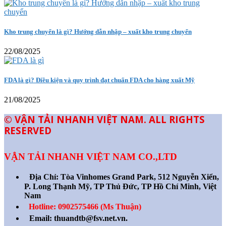
Kho trung chuyển là gì? Hướng dẫn nhập – xuất kho trung chuyển
22/08/2025
FDA là gì? Điều kiện và quy trình đạt chuẩn FDA cho hàng xuất Mỹ
21/08/2025
© VẬN TẢI NHANH VIỆT NAM. ALL RIGHTS
RESERVED
VẬN TẢI NHANH VIỆT NAM CO.,LTD
Địa Chỉ:
Tòa Vinhomes Grand Park, 512 Nguyễn Xiển,
P. Long Thạnh Mỹ, TP Thủ Đức, TP Hồ Chí Minh, Việt
Nam
Hotline: 0902575466 (Ms Thuận)
Email: thuandtb@fsv.net.vn.