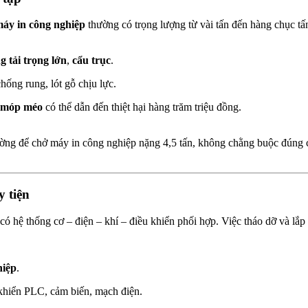
áy in công nghiệp
thường có trọng lượng từ vài tấn đến hàng chục tấ
g tải trọng lớn
,
cẩu trục
.
chống rung, lót gỗ chịu lực.
, móp méo
có thể dẫn đến thiệt hại hàng trăm triệu đồng.
ờng để chở máy in công nghiệp nặng 4,5 tấn, không chằng buộc đúng
y tiện
hệ thống cơ – điện – khí – điều khiển phối hợp. Việc tháo dỡ và lắp r
hiệp
.
khiển PLC, cảm biến, mạch điện.