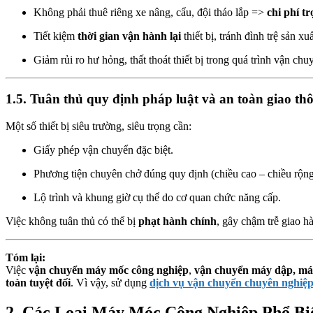
Không phải thuê riêng xe nâng, cẩu, đội tháo lắp =>
chi phí t
Tiết kiệm
thời gian vận hành lại
thiết bị, tránh đình trệ sản xuấ
Giảm rủi ro hư hỏng, thất thoát thiết bị trong quá trình vận chu
1.5. Tuân thủ quy định pháp luật và an toàn giao th
Một số thiết bị siêu trường, siêu trọng cần:
Giấy phép vận chuyển đặc biệt.
Phương tiện chuyên chở đúng quy định (chiều cao – chiều rộng 
Lộ trình và khung giờ cụ thể do cơ quan chức năng cấp.
Việc không tuân thủ có thể bị
phạt hành chính
, gây chậm trễ giao h
Tóm lại:
Việc
vận chuyển máy mốc công nghiệp
,
vận chuyển máy dập, máy
toàn tuyệt đối
. Vì vậy, sử dụng
dịch vụ vận chuyển chuyên nghiệ
2. Các Loại Máy Móc Công Nghiệp Phổ B