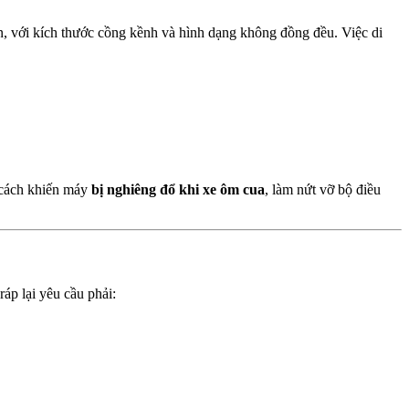
n, với kích thước cồng kềnh và hình dạng không đồng đều. Việc di
 cách khiến máy
bị nghiêng đổ khi xe ôm cua
, làm nứt vỡ bộ điều
áp lại yêu cầu phải: