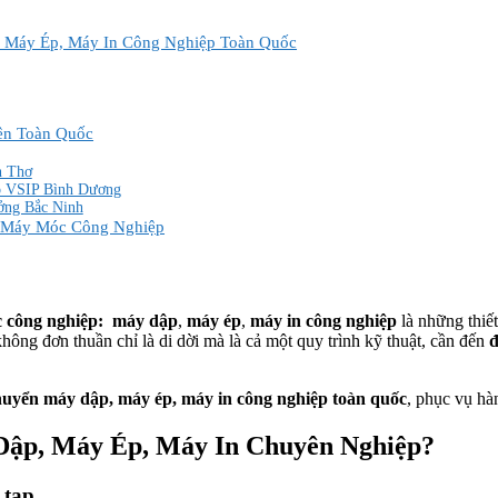
 Máy Ép, Máy In Công Nghiệp Toàn Quốc
ên Toàn Quốc
n Thơ
o VSIP Bình Dương
ởng Bắc Ninh
n Máy Móc Công Nghiệp
 công nghiệp:
máy dập
,
máy ép
,
máy in công nghiệp
là những thiết
hông đơn thuần chỉ là di dời mà là cả một quy trình kỹ thuật, cần đến
đ
huyển máy dập, máy ép, máy in công nghiệp toàn quốc
, phục vụ hà
Dập, Máy Ép, Máy In Chuyên Nghiệp?
 tạp