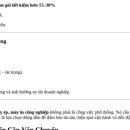
rọn gói tiết kiệm hơn 15–30%
t.
yển.
ông
– tải trọng).
àng và ảnh hưởng uy tín doanh nghiệp.
 ép, máy in công nghiệp
không phải là công việc phổ thông. Nó cầ
p
là lựa chọn đúng đắn để đảm bảo tài sản, hiệu quả vận hành và tiến đ
iến Cần Vận Chuyển