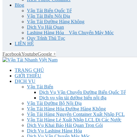
Blog
Vận Tải Biển Quốc Tế
Vận Tải Biển Nội Địa
Vận Tải Đường Hàng Không
Dịch Vụ Hải Quan
Lashing Hàng Hóa _ Vận Chuyển Máy Móc
Quy Trình Thủ Tục
LIÊN HỆ
Facebook
Youtube
Google +
TRANG CHỦ
GIỚI THIỆU
DỊCH VỤ
Vận Tải Biển
Dịch Vụ Vận Chuyển Đường Biển Quốc Tế
Dịch vụ vận tải đường biển nội địa
Vận Tải Đường Bộ Nội Địa
Vận Tải Hàng Hóa Đường Hàng Không
Vận Tải Hàng Nguyên Container Xuất Nhập FCL
Vận Tải Hàng Lẻ Xuất Nhập LCL Đi Các Nước
Dịch Vụ Khai Báo Hải Quan Trọn Gói
Dịch Vụ Lashing Hàng Hóa
Dịch Vụ Vận Chuyển Máy Móc