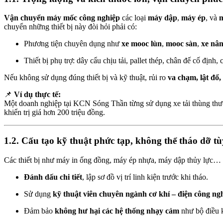
Vận chuyển máy mốc công nghiệp
các loại
máy dập
,
máy ép
, và
m
chuyển những thiết bị này đòi hỏi phải có:
Phương tiện chuyên dụng như
xe mooc lùn
,
mooc sàn
,
xe nân
Thiết bị phụ trợ: dây cẩu chịu tải, pallet thép, chân đế cố định, 
Nếu không sử dụng đúng thiết bị và kỹ thuật, rủi ro
va chạm, lật đổ
📌
Ví dụ thực tế:
Một doanh nghiệp tại KCN Sóng Thần từng sử dụng xe tải thùng thư
khiển trị giá hơn 200 triệu đồng.
1.2. Cấu tạo kỹ thuật phức tạp, không thể tháo dỡ tù
Các thiết bị như máy in ống đồng, máy ép nhựa, máy dập thủy lực… có 
Đánh dấu chi tiết
, lập sơ đồ vị trí linh kiện trước khi tháo.
Sử dụng
kỹ thuật viên chuyên ngành cơ khí – điện công ng
Đảm bảo
không hư hại các hệ thống nhạy cảm
như bộ điều 