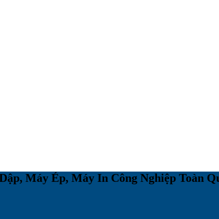
ập, Máy Ép, Máy In Công Nghiệp Toàn Qu