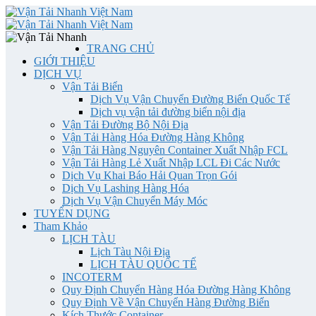
TRANG CHỦ
GIỚI THIỆU
DỊCH VỤ
Vận Tải Biển
Dịch Vụ Vận Chuyển Đường Biển Quốc Tế
Dịch vụ vận tải đường biển nội địa
Vận Tải Đường Bộ Nội Địa
Vận Tải Hàng Hóa Đường Hàng Không
Vận Tải Hàng Nguyên Container Xuất Nhập FCL
Vận Tải Hàng Lẻ Xuất Nhập LCL Đi Các Nước
Dịch Vụ Khai Báo Hải Quan Trọn Gói
Dịch Vụ Lashing Hàng Hóa
Dịch Vụ Vận Chuyển Máy Móc
TUYỂN DỤNG
Tham Khảo
LỊCH TÀU
Lịch Tàu Nội Địa
LỊCH TÀU QUỐC TẾ
INCOTERM
Quy Định Chuyển Hàng Hóa Đường Hàng Không
Quy Định Về Vận Chuyển Hàng Đường Biển
Kích Thước Container