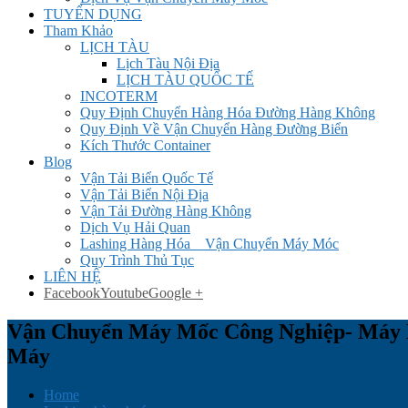
TUYỂN DỤNG
Tham Khảo
LỊCH TÀU
Lịch Tàu Nội Địa
LỊCH TÀU QUỐC TẾ
INCOTERM
Quy Định Chuyển Hàng Hóa Đường Hàng Không
Quy Định Về Vận Chuyển Hàng Đường Biển
Kích Thước Container
Blog
Vận Tải Biển Quốc Tế
Vận Tải Biển Nội Địa
Vận Tải Đường Hàng Không
Dịch Vụ Hải Quan
Lashing Hàng Hóa _ Vận Chuyển Máy Móc
Quy Trình Thủ Tục
LIÊN HỆ
Facebook
Youtube
Google +
Vận Chuyển Máy Mốc Công Nghiệp- Máy D
Máy
Home