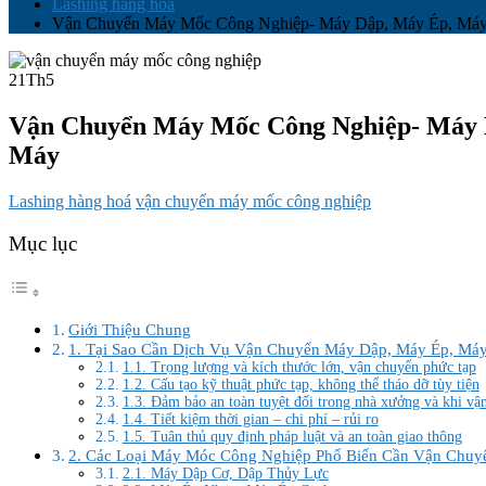
Lashing hàng hoá
Vận Chuyển Máy Mốc Công Nghiệp- Máy Dập, Máy Ép, Máy 
21
Th5
Vận Chuyển Máy Mốc Công Nghiệp- Máy D
Máy
Lashing hàng hoá
vận chuyển máy mốc công nghiệp
Mục lục
Giới Thiệu Chung
1. Tại Sao Cần Dịch Vụ Vận Chuyển Máy Dập, Máy Ép, Má
1.1. Trọng lượng và kích thước lớn, vận chuyển phức tạp
1.2. Cấu tạo kỹ thuật phức tạp, không thể tháo dỡ tùy tiện
1.3. Đảm bảo an toàn tuyệt đối trong nhà xưởng và khi vận
1.4. Tiết kiệm thời gian – chi phí – rủi ro
1.5. Tuân thủ quy định pháp luật và an toàn giao thông
2. Các Loại Máy Móc Công Nghiệp Phổ Biến Cần Vận Chuy
2.1. Máy Dập Cơ, Dập Thủy Lực