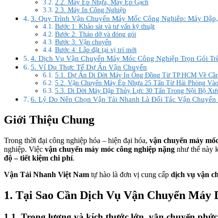
2.2. Máy Ép Nhựa, Máy Ép Gạch
2.3. Máy In Công Nghiệp
3. Quy Trình Vận Chuyển Máy Mốc Công Nghiêp: Máy Dập,
Bước 1: Khảo sát và tư vấn kỹ thuật
Bước 2: Tháo dỡ và đóng gói
Bước 3: Vận chuyển
Bước 4: Lắp đặt tại vị trí mới
4. Dịch Vụ Vận Chuyển Máy Móc Công Nghiệp Trọn Gói Tr
5. Ví Dụ Thực Tế Dự Án Vận Chuyển
5.1. Dự Án Di Dời Máy In Ống Đồng Từ TP.HCM Về Cầ
5.2. Vận Chuyển Máy Ép Nhựa 25 Tấn Từ Hải Phòng Và
5.3. Di Dời Máy Dập Thủy Lực 30 Tấn Trong Nội Bộ Xư
6. Lý Do Nên Chọn Vận Tải Nhanh Là Đối Tác Vận Chuyể
Giới Thiệu Chung
Trong thời đại công nghiệp hóa – hiện đại hóa,
vận chuyển máy mốc
nghiệp. Việc
vận chuyển máy móc công nghiệp nặng
như thế này k
độ – tiết kiệm chi phí
.
Vận Tải Nhanh Việt Nam
tự hào là đơn vị cung cấp
dịch vụ vận c
1. Tại Sao Cần Dịch Vụ Vận Chuyển Máy 
1.1. Trọng lượng và kích thước lớn, vận chuyển phức