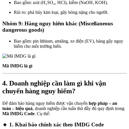
Bao gồm: axit (H₂SO₄, HCl), kiềm (NaOH, KOH).
Rủi ro: phá hủy kim loại, gây bỏng nặng cho người.
Nhóm 9: Hàng nguy hiểm khác (Miscellaneous
dangerous goods)
Bao gồm: pin lithium, amiăng, xe điện (EV), hàng gây nguy
hiểm cho môi trường biển.
Mã IMDG là gì
4. Doanh nghiệp cần làm gì khi vận
chuyển hàng nguy hiểm?
Để đảm bảo hàng nguy hiểm được vận chuyển
hợp pháp – an
toàn – hiệu quả
, doanh nghiệp cần tuân thủ đầy đủ quy định trong
Mã IMDG Code
. Cụ thể:
🔹 1. Khai báo chính xác theo IMDG Code