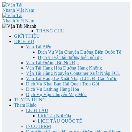
TRANG CHỦ
GIỚI THIỆU
DỊCH VỤ
Vận Tải Biển
Dịch Vụ Vận Chuyển Đường Biển Quốc Tế
Dịch vụ vận tải đường biển nội địa
Vận Tải Đường Bộ Nội Địa
Vận Tải Hàng Hóa Đường Hàng Không
Vận Tải Hàng Nguyên Container Xuất Nhập FCL
Vận Tải Hàng Lẻ Xuất Nhập LCL Đi Các Nước
Dịch Vụ Khai Báo Hải Quan Trọn Gói
Dịch Vụ Lashing Hàng Hóa
Dịch Vụ Vận Chuyển Máy Móc
TUYỂN DỤNG
Tham Khảo
LỊCH TÀU
Lịch Tàu Nội Địa
LỊCH TÀU QUỐC TẾ
INCOTERM
Quy Định Chuyển Hàng Hóa Đường Hàng Không