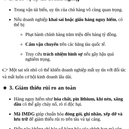
Trong vận tải biển, uy tín của chủ hàng vô cùng quan trọng.
Nếu doanh nghiệp
khai sai hoặc giấu hàng nguy hiểm
, có
thể bị:
Phạt hành chính hàng trăm triệu đến hàng tỷ đồng.
Cấm vận chuyển
trên các hãng tàu quốc tế.
Truy cứu
trách nhiệm hình sự
nếu gây hậu quả
nghiêm trọng.
👉 Một sai sót nhỏ có thể khiến doanh nghiệp mất uy tín với đối tác
và mất luôn cơ hội kinh doanh lâu dài.
🔹 3. Giảm thiểu rủi ro an toàn
Hàng nguy hiểm như
hóa chất, pin lithium, khí nén, xăng
dầu
có thể gây cháy nổ, rò rỉ độc hại.
Mã IMDG
giúp chuẩn hóa
đóng gói, ghi nhãn, xếp dỡ và
lưu trữ
để giảm thiểu rủi ro trên tàu và tại cảng.
Điều này không chỉ bảo vệ hàng hóa của chính bạn mà còn