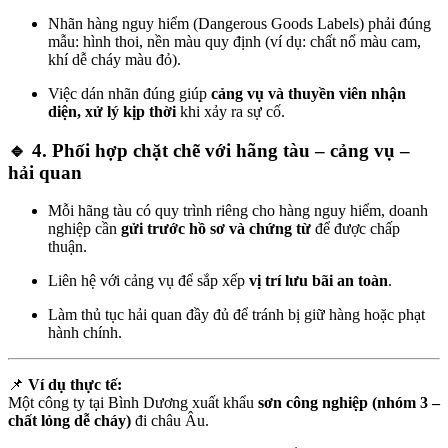
Nhãn hàng nguy hiểm (Dangerous Goods Labels) phải đúng
mẫu: hình thoi, nền màu quy định (ví dụ: chất nổ màu cam,
khí dễ cháy màu đỏ).
Việc dán nhãn đúng giúp
cảng vụ và thuyền viên nhận
diện, xử lý kịp thời
khi xảy ra sự cố.
🔹 4. Phối hợp chặt chẽ với hãng tàu – cảng vụ –
hải quan
Mỗi hãng tàu có quy trình riêng cho hàng nguy hiểm, doanh
nghiệp cần
gửi trước hồ sơ và chứng từ
để được chấp
thuận.
Liên hệ với cảng vụ để sắp xếp
vị trí lưu bãi an toàn
.
Làm thủ tục hải quan đầy đủ để tránh bị giữ hàng hoặc phạt
hành chính.
📌
Ví dụ thực tế:
Một công ty tại Bình Dương xuất khẩu
sơn công nghiệp (nhóm 3 –
chất lỏng dễ cháy)
đi châu Âu.