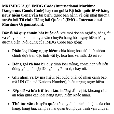
Mã IMDG là gì? IMDG Code (International Maritime
Dangerous Goods Code)
hay còn gọi là
Bộ luật quốc tế về hàng
nguy hiểm trong vận tải biển
, được ban hành và cập nhật thường
xuyên bởi
Tổ chức Hàng hải Quốc tế (IMO – International
Maritime Organization)
.
Đây là
bộ quy chuẩn bắt buộc
đối với mọi doanh nghiệp, hãng tàu
và cảng biển khi tham gia vận chuyển hàng hóa nguy hiểm bằng
đường biển. Nội dung của IMDG Code bao gồm:
Phân loại hàng nguy hiểm
: chia hàng hóa thành 9 nhóm
chính dựa trên đặc tính vật lý, hóa học và mức độ rủi ro.
Đóng gói và bao bì
: quy định loại thùng, container, vật liệu
đóng gói phù hợp để ngăn ngừa rò rỉ, cháy nổ.
Ghi nhãn và ký mã hiệu
: bắt buộc phải có nhãn cảnh báo,
mã UN (United Nations Number), biểu tượng nguy hiểm.
Xếp dỡ và lưu trữ trên tàu
: hướng dẫn vị trí, khoảng cách
an toàn giữa các loại hàng nguy hiểm khác nhau.
Thủ tục vận chuyển quốc tế
: quy định trách nhiệm của chủ
hàng, hãng tàu, cảng và hải quan trong quá trình vận chuyển.