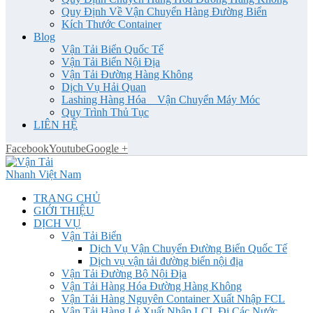
Quy Định Về Vận Chuyển Hàng Đường Biển
Kích Thước Container
Blog
Vận Tải Biển Quốc Tế
Vận Tải Biển Nội Địa
Vận Tải Đường Hàng Không
Dịch Vụ Hải Quan
Lashing Hàng Hóa _ Vận Chuyển Máy Móc
Quy Trình Thủ Tục
LIÊN HỆ
Facebook
Youtube
Google +
TRANG CHỦ
GIỚI THIỆU
DỊCH VỤ
Vận Tải Biển
Dịch Vụ Vận Chuyển Đường Biển Quốc Tế
Dịch vụ vận tải đường biển nội địa
Vận Tải Đường Bộ Nội Địa
Vận Tải Hàng Hóa Đường Hàng Không
Vận Tải Hàng Nguyên Container Xuất Nhập FCL
Vận Tải Hàng Lẻ Xuất Nhập LCL Đi Các Nước