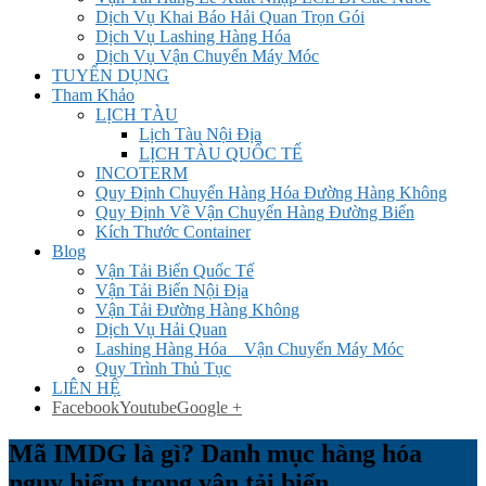
Dịch Vụ Khai Báo Hải Quan Trọn Gói
Dịch Vụ Lashing Hàng Hóa
Dịch Vụ Vận Chuyển Máy Móc
TUYỂN DỤNG
Tham Khảo
LỊCH TÀU
Lịch Tàu Nội Địa
LỊCH TÀU QUỐC TẾ
INCOTERM
Quy Định Chuyển Hàng Hóa Đường Hàng Không
Quy Định Về Vận Chuyển Hàng Đường Biển
Kích Thước Container
Blog
Vận Tải Biển Quốc Tế
Vận Tải Biển Nội Địa
Vận Tải Đường Hàng Không
Dịch Vụ Hải Quan
Lashing Hàng Hóa _ Vận Chuyển Máy Móc
Quy Trình Thủ Tục
LIÊN HỆ
Facebook
Youtube
Google +
Mã IMDG là gì? Danh mục hàng hóa
nguy hiểm trong vận tải biển