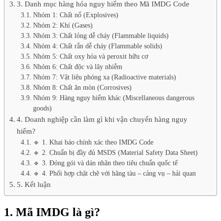
3. Danh mục hàng hóa nguy hiểm theo Mã IMDG Code
Nhóm 1: Chất nổ (Explosives)
Nhóm 2: Khí (Gases)
Nhóm 3: Chất lỏng dễ cháy (Flammable liquids)
Nhóm 4: Chất rắn dễ cháy (Flammable solids)
Nhóm 5: Chất oxy hóa và peroxit hữu cơ
Nhóm 6: Chất độc và lây nhiễm
Nhóm 7: Vật liệu phóng xạ (Radioactive materials)
Nhóm 8: Chất ăn mòn (Corrosives)
Nhóm 9: Hàng nguy hiểm khác (Miscellaneous dangerous
goods)
4. Doanh nghiệp cần làm gì khi vận chuyển hàng nguy
hiểm?
🔹 1. Khai báo chính xác theo IMDG Code
🔹 2. Chuẩn bị đầy đủ MSDS (Material Safety Data Sheet)
🔹 3. Đóng gói và dán nhãn theo tiêu chuẩn quốc tế
🔹 4. Phối hợp chặt chẽ với hãng tàu – cảng vụ – hải quan
5. Kết luận
1. Mã IMDG là gì?