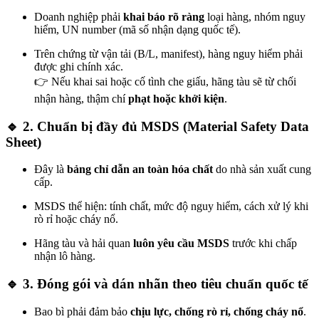
Doanh nghiệp phải
khai báo rõ ràng
loại hàng, nhóm nguy
hiểm, UN number (mã số nhận dạng quốc tế).
Trên chứng từ vận tải (B/L, manifest), hàng nguy hiểm phải
được ghi chính xác.
👉 Nếu khai sai hoặc cố tình che giấu, hãng tàu sẽ từ chối
nhận hàng, thậm chí
phạt hoặc khởi kiện
.
🔹 2. Chuẩn bị đầy đủ
MSDS (Material Safety Data
Sheet)
Đây là
bảng chỉ dẫn an toàn hóa chất
do nhà sản xuất cung
cấp.
MSDS thể hiện: tính chất, mức độ nguy hiểm, cách xử lý khi
rò rỉ hoặc cháy nổ.
Hãng tàu và hải quan
luôn yêu cầu MSDS
trước khi chấp
nhận lô hàng.
🔹 3. Đóng gói và dán nhãn theo tiêu chuẩn quốc tế
Bao bì phải đảm bảo
chịu lực, chống rò rỉ, chống cháy nổ
.