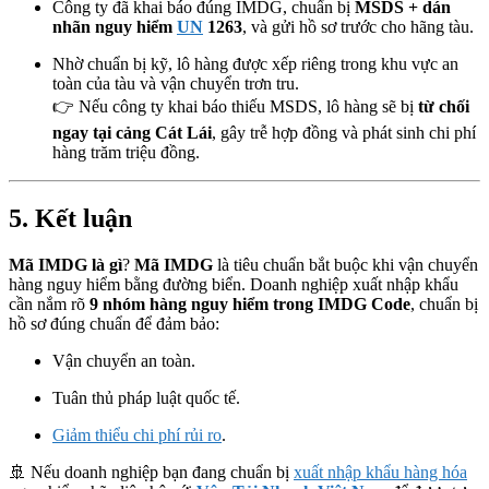
Công ty đã khai báo đúng IMDG, chuẩn bị
MSDS + dán
nhãn nguy hiểm
UN
1263
, và gửi hồ sơ trước cho hãng tàu.
Nhờ chuẩn bị kỹ, lô hàng được xếp riêng trong khu vực an
toàn của tàu và vận chuyển trơn tru.
👉 Nếu công ty khai báo thiếu MSDS, lô hàng sẽ bị
từ chối
ngay tại cảng Cát Lái
, gây trễ hợp đồng và phát sinh chi phí
hàng trăm triệu đồng.
5. Kết luận
Mã IMDG là gì
?
Mã IMDG
là tiêu chuẩn bắt buộc khi vận chuyển
hàng nguy hiểm bằng đường biển. Doanh nghiệp xuất nhập khẩu
cần nắm rõ
9 nhóm hàng nguy hiểm trong IMDG Code
, chuẩn bị
hồ sơ đúng chuẩn để đảm bảo:
Vận chuyển an toàn.
Tuân thủ pháp luật quốc tế.
Giảm thiểu chi phí rủi ro
.
🚢 Nếu doanh nghiệp bạn đang chuẩn bị
xuất nhập khẩu hàng hóa