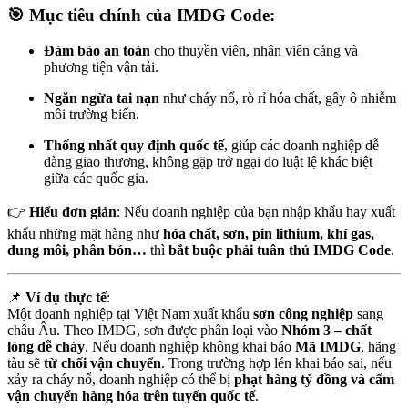
🎯 Mục tiêu chính của IMDG Code:
Đảm bảo an toàn
cho thuyền viên, nhân viên cảng và
phương tiện vận tải.
Ngăn ngừa tai nạn
như cháy nổ, rò rỉ hóa chất, gây ô nhiễm
môi trường biển.
Thống nhất quy định quốc tế
, giúp các doanh nghiệp dễ
dàng giao thương, không gặp trở ngại do luật lệ khác biệt
giữa các quốc gia.
👉
Hiểu đơn giản
: Nếu doanh nghiệp của bạn nhập khẩu hay xuất
khẩu những mặt hàng như
hóa chất, sơn, pin lithium, khí gas,
dung môi, phân bón…
thì
bắt buộc phải tuân thủ IMDG Code
.
📌
Ví dụ thực tế
:
Một doanh nghiệp tại Việt Nam xuất khẩu
sơn công nghiệp
sang
châu Âu. Theo IMDG, sơn được phân loại vào
Nhóm 3 – chất
lỏng dễ cháy
. Nếu doanh nghiệp không khai báo
Mã IMDG
, hãng
tàu sẽ
từ chối vận chuyển
. Trong trường hợp lén khai báo sai, nếu
xảy ra cháy nổ, doanh nghiệp có thể bị
phạt hàng tỷ đồng và cấm
vận chuyển hàng hóa trên tuyến quốc tế
.