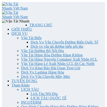
TRANG CHỦ
GIỚI THIỆU
DỊCH VỤ
Vận Tải Biển
Dịch Vụ Vận Chuyển Đường Biển Quốc Tế
Dịch vụ vận tải đường biển nội địa
Vận Tải Đường Bộ Nội Địa
Vận Tải Hàng Hóa Đường Hàng Không
Vận Tải Hàng Nguyên Container Xuất Nhập FCL
Vận Tải Hàng Lẻ Xuất Nhập LCL Đi Các Nước
Dịch Vụ Khai Báo Hải Quan Trọn Gói
Dịch Vụ Lashing Hàng Hóa
Dịch Vụ Vận Chuyển Máy Móc
TUYỂN DỤNG
Tham Khảo
LỊCH TÀU
Lịch Tàu Nội Địa
LỊCH TÀU QUỐC TẾ
INCOTERM
Quy Định Chuyển Hàng Hóa Đường Hàng Không