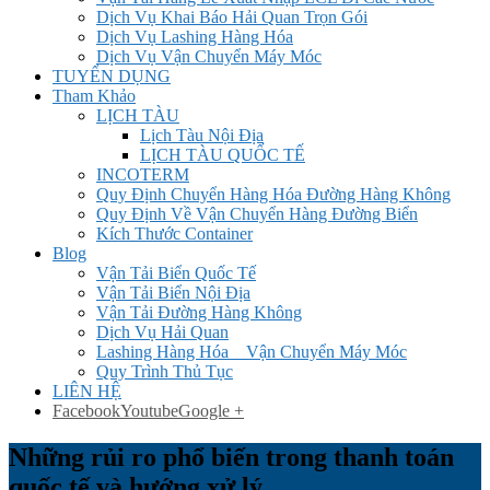
Dịch Vụ Khai Báo Hải Quan Trọn Gói
Dịch Vụ Lashing Hàng Hóa
Dịch Vụ Vận Chuyển Máy Móc
TUYỂN DỤNG
Tham Khảo
LỊCH TÀU
Lịch Tàu Nội Địa
LỊCH TÀU QUỐC TẾ
INCOTERM
Quy Định Chuyển Hàng Hóa Đường Hàng Không
Quy Định Về Vận Chuyển Hàng Đường Biển
Kích Thước Container
Blog
Vận Tải Biển Quốc Tế
Vận Tải Biển Nội Địa
Vận Tải Đường Hàng Không
Dịch Vụ Hải Quan
Lashing Hàng Hóa _ Vận Chuyển Máy Móc
Quy Trình Thủ Tục
LIÊN HỆ
Facebook
Youtube
Google +
Những rủi ro phổ biến trong thanh toán
quốc tế và hướng xử lý