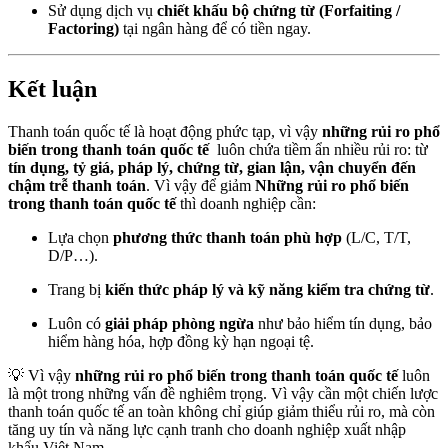
Sử dụng dịch vụ
chiết khấu bộ chứng từ (Forfaiting /
Factoring)
tại ngân hàng để có tiền ngay.
Kết luận
Thanh toán quốc tế là hoạt động phức tạp, vì vậy
những rủi ro phổ
biến trong thanh toán quốc tế
luôn chứa tiềm ẩn nhiều rủi ro: từ
tín dụng, tỷ giá, pháp lý, chứng từ, gian lận, vận chuyển đến
chậm trễ thanh toán
. Vì vậy để giảm
Những rủi ro phổ biến
trong thanh toán quốc tế
thì doanh nghiệp cần:
Lựa chọn
phương thức thanh toán phù hợp
(L/C, T/T,
D/P…).
Trang bị
kiến thức pháp lý và kỹ năng kiểm tra chứng từ
.
Luôn có
giải pháp phòng ngừa
như bảo hiểm tín dụng, bảo
hiểm hàng hóa, hợp đồng kỳ hạn ngoại tệ.
💡 Vì vậy
những rủi ro phổ biến trong thanh toán quốc tế
luôn
là một trong những vấn đề nghiêm trọng. Vì vậy cần một chiến lược
thanh toán quốc tế an toàn không chỉ giúp giảm thiểu rủi ro, mà còn
tăng uy tín và năng lực cạnh tranh cho doanh nghiệp xuất nhập
khẩu Việt Nam.