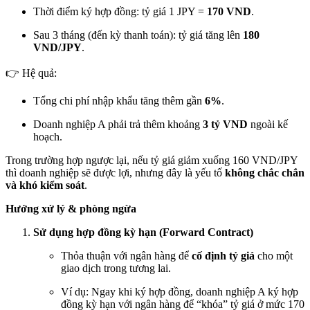
Thời điểm ký hợp đồng: tỷ giá 1 JPY =
170 VND
.
Sau 3 tháng (đến kỳ thanh toán): tỷ giá tăng lên
180
VND/JPY
.
👉 Hệ quả:
Tổng chi phí nhập khẩu tăng thêm gần
6%
.
Doanh nghiệp A phải trả thêm khoảng
3 tỷ VND
ngoài kế
hoạch.
Trong trường hợp ngược lại, nếu tỷ giá giảm xuống 160 VND/JPY
thì doanh nghiệp sẽ được lợi, nhưng đây là yếu tố
không chắc chắn
và khó kiểm soát
.
Hướng xử lý & phòng ngừa
Sử dụng hợp đồng kỳ hạn (Forward Contract)
Thỏa thuận với ngân hàng để
cố định tỷ giá
cho một
giao dịch trong tương lai.
Ví dụ: Ngay khi ký hợp đồng, doanh nghiệp A ký hợp
đồng kỳ hạn với ngân hàng để “khóa” tỷ giá ở mức 170