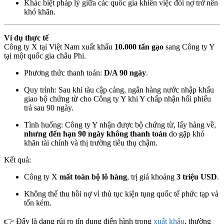
Khác biệt pháp lý giữa các quốc gia khiến việc đòi nợ trở nên
khó khăn.
Ví dụ thực tế
Công ty X tại Việt Nam xuất khẩu
10.000 tấn gạo
sang Công ty Y
tại một quốc gia châu Phi.
Phương thức thanh toán:
D/A 90 ngày
.
Quy trình: Sau khi tàu cập cảng, ngân hàng nước nhập khẩu
giao bộ chứng từ cho Công ty Y khi Y chấp nhận hối phiếu
trả sau 90 ngày.
Tình huống: Công ty Y nhận được bộ chứng từ, lấy hàng về,
nhưng đến hạn 90 ngày không thanh toán
do gặp khó
khăn tài chính và thị trường tiêu thụ chậm.
Kết quả:
Công ty X
mất toàn bộ lô hàng
, trị giá khoảng
3 triệu USD
.
Không thể thu hồi nợ vì thủ tục kiện tụng quốc tế phức tạp và
tốn kém.
👉 Đây là dạng rủi ro tín dụng điển hình trong
xuất khẩu
, thường