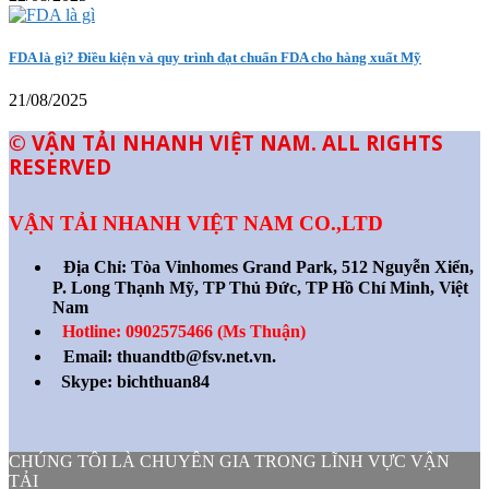
FDA là gì? Điều kiện và quy trình đạt chuẩn FDA cho hàng xuất Mỹ
21/08/2025
© VẬN TẢI NHANH VIỆT NAM. ALL RIGHTS
RESERVED
VẬN TẢI NHANH VIỆT NAM CO.,LTD
Địa Chỉ:
Tòa Vinhomes Grand Park, 512 Nguyễn Xiển,
P. Long Thạnh Mỹ, TP Thủ Đức, TP Hồ Chí Minh, Việt
Nam
Hotline: 0902575466 (Ms Thuận)
Email: thuandtb@fsv.net.vn.
Skype: bichthuan84
CHÚNG TÔI LÀ CHUYÊN GIA TRONG LĨNH VỰC VẬN
TẢI