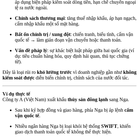
áp dụng biện pháp kiểm soát dòng tiền, hạn chế chuyển ngoại
tệ ra nước ngoài.
Chính sách thương mại
: tăng thuế nhập khẩu, áp hạn ngạch,
cấm nhập khẩu một số mặt hàng.
Bất ổn chính trị / xung đột
: chiến tranh, biểu tình, cấm vận
quốc tế → làm gián đoạn vận chuyển hoặc thanh toán.
Vấn đề pháp lý
: sự khác biệt luật pháp giữa hai quốc gia (ví
dụ: tiêu chuẩn hàng hóa, quy định hải quan, thủ tục chứng
từ).
Đây là loại rủi ro
khó lường trước
vì doanh nghiệp gần như
không
kiểm soát được
diễn biến chính trị, chính sách của nước đối tác.
Ví dụ thực tế
Công ty A (Việt Nam) xuất khẩu
thủy sản đông lạnh
sang Nga.
Sau khi ký hợp đồng và giao hàng, phía Nga bị áp lệnh
cấm
vận quốc tế
.
Nhiều ngân hàng Nga bị loại khỏi hệ thống
SWIFT
, khiến
giao dịch thanh toán quốc tế không thể thực hiện.