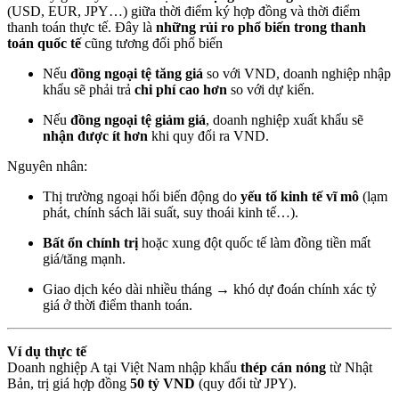
(USD, EUR, JPY…) giữa thời điểm ký hợp đồng và thời điểm
thanh toán thực tế. Đây là
những rủi ro phổ biến trong thanh
toán quốc tế
cũng tương đối phổ biến
Nếu
đồng ngoại tệ tăng giá
so với VND, doanh nghiệp nhập
khẩu sẽ phải trả
chi phí cao hơn
so với dự kiến.
Nếu
đồng ngoại tệ giảm giá
, doanh nghiệp xuất khẩu sẽ
nhận được ít hơn
khi quy đổi ra VND.
Nguyên nhân:
Thị trường ngoại hối biến động do
yếu tố kinh tế vĩ mô
(lạm
phát, chính sách lãi suất, suy thoái kinh tế…).
Bất ổn chính trị
hoặc xung đột quốc tế làm đồng tiền mất
giá/tăng mạnh.
Giao dịch kéo dài nhiều tháng → khó dự đoán chính xác tỷ
giá ở thời điểm thanh toán.
Ví dụ thực tế
Doanh nghiệp A tại Việt Nam nhập khẩu
thép cán nóng
từ Nhật
Bản, trị giá hợp đồng
50 tỷ VND
(quy đổi từ JPY).