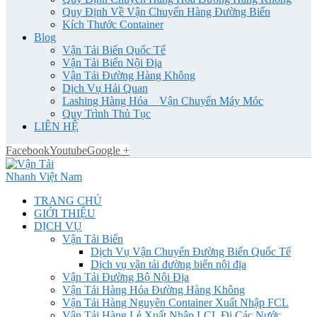
Quy Định Về Vận Chuyển Hàng Đường Biển
Kích Thước Container
Blog
Vận Tải Biển Quốc Tế
Vận Tải Biển Nội Địa
Vận Tải Đường Hàng Không
Dịch Vụ Hải Quan
Lashing Hàng Hóa _ Vận Chuyển Máy Móc
Quy Trình Thủ Tục
LIÊN HỆ
Facebook
Youtube
Google +
TRANG CHỦ
GIỚI THIỆU
DỊCH VỤ
Vận Tải Biển
Dịch Vụ Vận Chuyển Đường Biển Quốc Tế
Dịch vụ vận tải đường biển nội địa
Vận Tải Đường Bộ Nội Địa
Vận Tải Hàng Hóa Đường Hàng Không
Vận Tải Hàng Nguyên Container Xuất Nhập FCL
Vận Tải Hàng Lẻ Xuất Nhập LCL Đi Các Nước