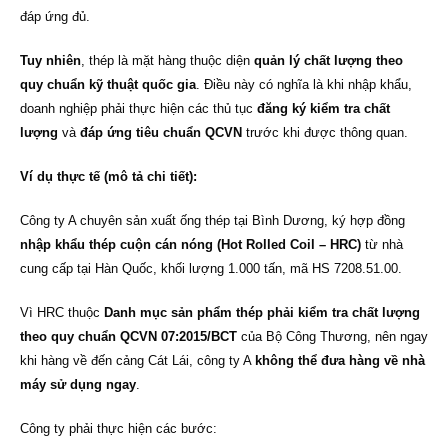
đáp ứng đủ.
Tuy nhiên
, thép là mặt hàng thuộc diện
quản lý chất lượng theo
quy chuẩn kỹ thuật quốc gia
. Điều này có nghĩa là khi nhập khẩu,
doanh nghiệp phải thực hiện các thủ tục
đăng ký kiểm tra chất
lượng
và
đáp ứng tiêu chuẩn QCVN
trước khi được thông quan.
Ví dụ thực tế (mô tả chi tiết):
Công ty A chuyên sản xuất ống thép tại Bình Dương, ký hợp đồng
nhập khẩu thép cuộn cán nóng (Hot Rolled Coil – HRC)
từ nhà
cung cấp tại Hàn Quốc, khối lượng 1.000 tấn, mã HS 7208.51.00.
Vì HRC thuộc
Danh mục sản phẩm thép phải kiểm tra chất lượng
theo quy chuẩn QCVN 07:2015/BCT
của Bộ Công Thương, nên ngay
khi hàng về đến cảng Cát Lái, công ty A
không thể đưa hàng về nhà
máy sử dụng ngay
.
Công ty phải thực hiện các bước: