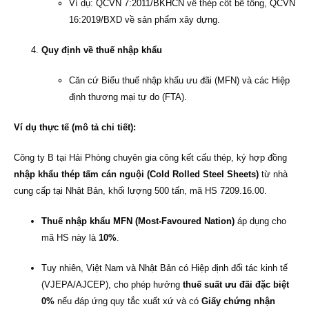
Ví dụ: QCVN 7:2011/BKHCN về thép cốt bê tông, QCVN
16:2019/BXD về sản phẩm xây dựng.
Quy định về thuế nhập khẩu
Căn cứ Biểu thuế nhập khẩu ưu đãi (MFN) và các Hiệp
định thương mại tự do (FTA).
Ví dụ thực tế (mô tả chi tiết):
Công ty B tại Hải Phòng chuyên gia công kết cấu thép, ký hợp đồng
nhập khẩu thép tấm cán nguội (Cold Rolled Steel Sheets)
từ nhà
cung cấp tại Nhật Bản, khối lượng 500 tấn, mã HS 7209.16.00.
Thuế nhập khẩu MFN (Most-Favoured Nation)
áp dụng cho
mã HS này là
10%
.
Tuy nhiên, Việt Nam và Nhật Bản có Hiệp định đối tác kinh tế
(VJEPA/AJCEP), cho phép hưởng
thuế suất ưu đãi đặc biệt
0%
nếu đáp ứng quy tắc xuất xứ và có
Giấy chứng nhận