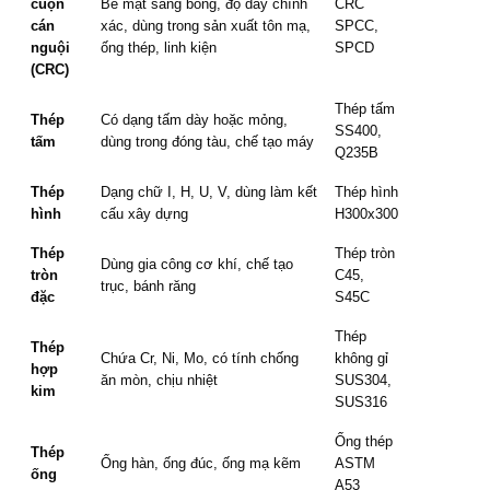
cuộn
Bề mặt sáng bóng, độ dày chính
CRC
cán
xác, dùng trong sản xuất tôn mạ,
SPCC,
nguội
ống thép, linh kiện
SPCD
(CRC)
Thép tấm
Thép
Có dạng tấm dày hoặc mỏng,
SS400,
tấm
dùng trong đóng tàu, chế tạo máy
Q235B
Thép
Dạng chữ I, H, U, V, dùng làm kết
Thép hình
hình
cấu xây dựng
H300x300
Thép
Thép tròn
Dùng gia công cơ khí, chế tạo
tròn
C45,
trục, bánh răng
đặc
S45C
Thép
Thép
Chứa Cr, Ni, Mo, có tính chống
không gỉ
hợp
ăn mòn, chịu nhiệt
SUS304,
kim
SUS316
Ống thép
Thép
Ống hàn, ống đúc, ống mạ kẽm
ASTM
ống
A53