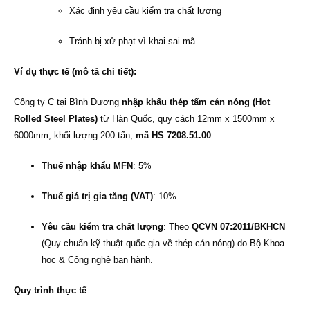
Xác định yêu cầu kiểm tra chất lượng
Tránh bị xử phạt vì khai sai mã
Ví dụ thực tế (mô tả chi tiết):
Công ty C tại Bình Dương
nhập khẩu thép tấm cán nóng (Hot
Rolled Steel Plates)
từ Hàn Quốc, quy cách 12mm x 1500mm x
6000mm, khối lượng 200 tấn,
mã HS 7208.51.00
.
Thuế nhập khẩu MFN
: 5%
Thuế giá trị gia tăng (VAT)
: 10%
Yêu cầu kiểm tra chất lượng
: Theo
QCVN 07:2011/BKHCN
(Quy chuẩn kỹ thuật quốc gia về thép cán nóng) do Bộ Khoa
học & Công nghệ ban hành.
Quy trình thực tế
: