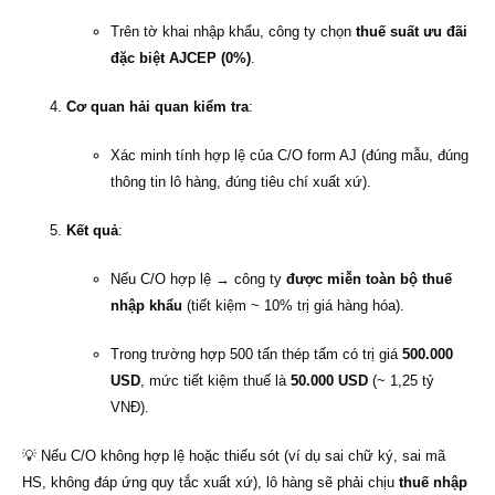
Trên tờ khai nhập khẩu, công ty chọn
thuế suất ưu đãi
đặc biệt AJCEP (0%)
.
Cơ quan hải quan kiểm tra
:
Xác minh tính hợp lệ của C/O form AJ (đúng mẫu, đúng
thông tin lô hàng, đúng tiêu chí xuất xứ).
Kết quả
:
Nếu C/O hợp lệ → công ty
được miễn toàn bộ thuế
nhập khẩu
(tiết kiệm ~ 10% trị giá hàng hóa).
Trong trường hợp 500 tấn thép tấm có trị giá
500.000
USD
, mức tiết kiệm thuế là
50.000 USD
(~ 1,25 tỷ
VNĐ).
💡 Nếu C/O không hợp lệ hoặc thiếu sót (ví dụ sai chữ ký, sai mã
HS, không đáp ứng quy tắc xuất xứ), lô hàng sẽ phải chịu
thuế nhập