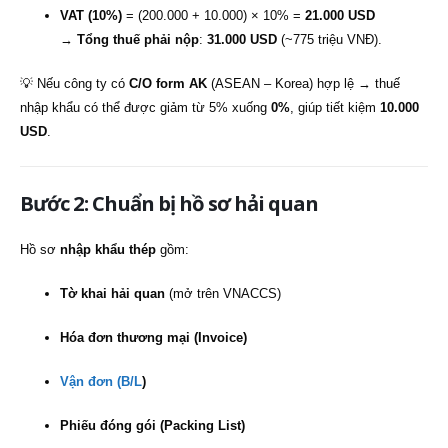
VAT (10%)
= (200.000 + 10.000) × 10% =
21.000 USD
→
Tổng thuế phải nộp
:
31.000 USD
(~775 triệu VNĐ).
💡 Nếu công ty có
C/O form AK
(ASEAN – Korea) hợp lệ → thuế
nhập khẩu có thể được giảm từ 5% xuống
0%
, giúp tiết kiệm
10.000
USD
.
Bước 2: Chuẩn bị hồ sơ hải quan
Hồ sơ
nhập khẩu thép
gồm:
Tờ khai hải quan
(mở trên VNACCS)
Hóa đơn thương mại (Invoice)
Vận đơn (B/L
)
Phiếu đóng gói (Packing List)