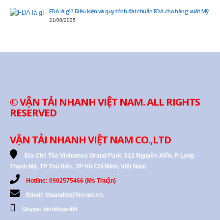
FDA là gì? Điều kiện và quy trình đạt chuẩn FDA cho hàng xuất Mỹ
21/08/2025
© VẬN TẢI NHANH VIỆT NAM. ALL RIGHTS
RESERVED
VẬN TẢI NHANH VIỆT NAM CO.,LTD
Địa Chỉ:
Tòa Vinhomes Grand Park, 512 Nguyễn Xiển, P. Long
Thạnh Mỹ, TP Thủ Đức, TP Hồ Chí Minh, Việt Nam
Hotline: 0902575466 (Ms Thuận)
Email: thuandtb@fsv.net.vn.
Skype: bichthuan84