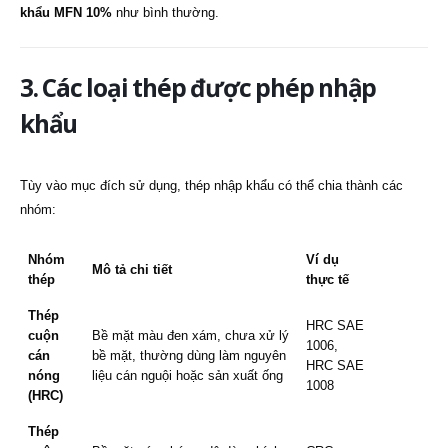
khẩu MFN 10%
như bình thường.
3. Các loại thép được phép nhập
khẩu
Tùy vào mục đích sử dụng, thép nhập khẩu có thể chia thành các
nhóm:
Nhóm
Ví dụ
Mô tả chi tiết
thép
thực tế
Thép
HRC SAE
cuộn
Bề mặt màu đen xám, chưa xử lý
1006,
cán
bề mặt, thường dùng làm nguyên
HRC SAE
nóng
liệu cán nguội hoặc sản xuất ống
1008
(HRC)
Thép