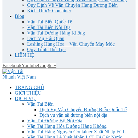
Quy Định Về Vận Chuyển Hàng Đường Biển
Kích Thước Container
Blog
Vận Tải Biển Quốc Tế
Vận Tải Biển Nội Địa
Vận Tải Đường Hàng Không
Dịch Vụ Hải Quan
Lashing Hàng Hóa _ Vận Chuyển Máy Móc
Quy Trình Thủ Tục
LIÊN HỆ
Facebook
Youtube
Google +
TRANG CHỦ
GIỚI THIỆU
DỊCH VỤ
Vận Tải Biển
Dịch Vụ Vận Chuyển Đường Biển Quốc Tế
Dịch vụ vận tải đường biển nội địa
Vận Tải Đường Bộ Nội Địa
Vận Tải Hàng Hóa Đường Hàng Không
Vận Tải Hàng Nguyên Container Xuất Nhập FCL
Vận Tải Hàng Lẻ Xuất Nhập LCL Đi Các Nước