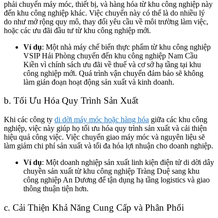
phải chuyển máy móc, thiết bị, và hàng hóa từ khu công nghiệp này
đến khu công nghiệp khác. Việc chuyển này có thể là do nhiều lý
do như mở rộng quy mô, thay đổi yêu cầu về môi trường làm việc,
hoặc các ưu đãi đầu tư từ khu công nghiệp mới.
Ví dụ
: Một nhà máy chế biến thực phẩm từ khu công nghiệp
VSIP Hải Phòng chuyển đến khu công nghiệp Nam Cầu
Kiền vì chính sách ưu đãi về thuế và cơ sở hạ tầng tại khu
công nghiệp mới. Quá trình vận chuyển đảm bảo sẽ không
làm gián đoạn hoạt động sản xuất và kinh doanh.
b. Tối Ưu Hóa Quy Trình Sản Xuất
Khi các công ty
di dời máy móc hoặc hàng hóa
giữa các khu công
nghiệp, việc này giúp họ tối ưu hóa quy trình sản xuất và cải thiện
hiệu quả công việc. Việc chuyển giao máy móc và nguyên liệu sẽ
làm giảm chi phí sản xuất và tối đa hóa lợi nhuận cho doanh nghiệp.
Ví dụ
: Một doanh nghiệp sản xuất linh kiện điện tử di dời dây
chuyền sản xuất từ khu công nghiệp Tràng Duệ sang khu
công nghiệp An Dương để tận dụng hạ tầng logistics và giao
thông thuận tiện hơn.
c. Cải Thiện Khả Năng Cung Cấp và Phân Phối