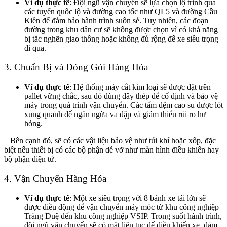
Ví dụ thực tế
: Đội ngũ vận chuyển sẽ lựa chọn lộ trình qua
các tuyến quốc lộ và đường cao tốc như QL5 và đường Cầu
Kiền để đảm bảo hành trình suôn sẻ. Tuy nhiên, các đoạn
đường trong khu dân cư sẽ không được chọn vì có khả năng
bị tắc nghẽn giao thông hoặc không đủ rộng để xe siêu trọng
đi qua.
3. Chuẩn Bị và Đóng Gói Hàng Hóa
Ví dụ thực tế
: Hệ thống máy cắt kim loại sẽ được đặt trên
pallet vững chắc, sau đó dùng dây thép để cố định và bảo vệ
máy trong quá trình vận chuyển. Các tấm đệm cao su được lót
xung quanh để ngăn ngừa va đập và giảm thiểu rủi ro hư
hỏng.
Bên cạnh đó, sẽ có các vật liệu bảo vệ như túi khí hoặc xốp, đặc
biệt nếu thiết bị có các bộ phận dễ vỡ như màn hình điều khiển hay
bộ phận điện tử.
4. Vận Chuyển Hàng Hóa
Ví dụ thực tế
: Một xe siêu trọng với 8 bánh xe tải lớn sẽ
được điều động để vận chuyển máy móc từ khu công nghiệp
Tràng Duệ đến khu công nghiệp VSIP. Trong suốt hành trình,
đội ngũ vận chuyển sẽ có mặt liên tục để điều khiển xe, đảm