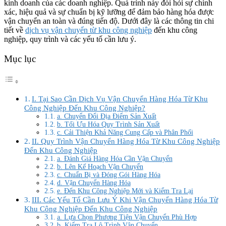
kinh doanh của các doanh nghiệp. Quá trình này đòi hỏi sự chính
xác, hiệu quả và sự chuẩn bị kỹ lưỡng để đảm bảo hàng hóa được
vận chuyển an toàn và đúng tiến độ. Dưới đây là các thông tin chi
tiết về
dịch vụ vận chuyển từ khu công nghiệp
đến khu công
nghiệp, quy trình và các yếu tố cần lưu ý.
Mục lục
I. Tại Sao Cần Dịch Vụ Vận Chuyển Hàng Hóa Từ Khu
Công Nghiệp Đến Khu Công Nghiệp?
a. Chuyển Đổi Địa Điểm Sản Xuất
b. Tối Ưu Hóa Quy Trình Sản Xuất
c. Cải Thiện Khả Năng Cung Cấp và Phân Phối
II. Quy Trình Vận Chuyển Hàng Hóa Từ Khu Công Nghiệp
Đến Khu Công Nghiệp
a. Đánh Giá Hàng Hóa Cần Vận Chuyển
b. Lên Kế Hoạch Vận Chuyển
c. Chuẩn Bị và Đóng Gói Hàng Hóa
d. Vận Chuyển Hàng Hóa
e. Đến Khu Công Nghiệp Mới và Kiểm Tra Lại
III. Các Yếu Tố Cần Lưu Ý Khi Vận Chuyển Hàng Hóa Từ
Khu Công Nghiệp Đến Khu Công Nghiệp
a. Lựa Chọn Phương Tiện Vận Chuyển Phù Hợp
b. Kiểm Tra Lộ Trình Vận Chuyển