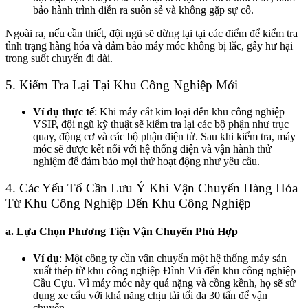
bảo hành trình diễn ra suôn sẻ và không gặp sự cố.
Ngoài ra, nếu cần thiết, đội ngũ sẽ dừng lại tại các điểm để kiểm tra
tình trạng hàng hóa và đảm bảo máy móc không bị lắc, gây hư hại
trong suốt chuyến đi dài.
5. Kiểm Tra Lại Tại Khu Công Nghiệp Mới
Ví dụ thực tế
: Khi máy cắt kim loại đến khu công nghiệp
VSIP, đội ngũ kỹ thuật sẽ kiểm tra lại các bộ phận như trục
quay, động cơ và các bộ phận điện tử. Sau khi kiểm tra, máy
móc sẽ được kết nối với hệ thống điện và vận hành thử
nghiệm để đảm bảo mọi thứ hoạt động như yêu cầu.
4. Các Yếu Tố Cần Lưu Ý Khi Vận Chuyển Hàng Hóa
Từ Khu Công Nghiệp Đến Khu Công Nghiệp
a. Lựa Chọn Phương Tiện Vận Chuyển Phù Hợp
Ví dụ
: Một công ty cần vận chuyển một hệ thống máy sản
xuất thép từ khu công nghiệp Đình Vũ đến khu công nghiệp
Cầu Cựu. Vì máy móc này quá nặng và cồng kềnh, họ sẽ sử
dụng xe cẩu với khả năng chịu tải tối đa 30 tấn để vận
chuyển.