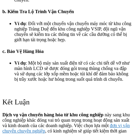
b. Kiểm Tra Lộ Trình Vận Chuyển
Ví dụ
: Đối với một chuyến vận chuyển máy móc từ khu công
nghiệp Tràng Duệ đến khu công nghiệp VSIP, đội ngũ vận
chuyển sẽ kiểm tra các thông tin về các cầu đường có thể bị
giới hạn tải trọng hoặc hẹp.
c. Bảo Vệ Hàng Hóa
Ví dụ
: Một bộ máy sản xuất điện tử có các chi tiết dễ vỡ như
màn hình LCD sẽ được đóng gói trong thùng chống va đập
và sử dụng các lớp xốp mềm hoặc túi khí để đảm bảo không
bị trầy xước hoặc hư hỏng trong suốt quá trình di chuyển.
Kết Luận
Dịch vụ vận chuyển hàng hóa từ khu công nghiệp
này sang khu
công nghiệp khác đóng vai trò quan trọng trong hoạt động sản xuất
và kinh doanh của các doanh nghiệp. Việc chọn lựa một
đơn vị vận
chuyển chuyên nghiệp
, có kinh nghiệm sẽ giúp tiết kiệm thời gian