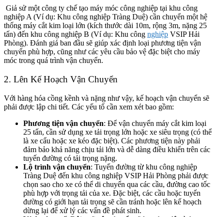
Giả sử một công ty chế tạo máy móc công nghiệp tại khu công
nghiệp A (Ví dụ: Khu công nghiệp Tràng Duệ) cần chuyển một hệ
thống máy cắt kim loại lớn (kích thước dài 10m, rộng 3m, nặng 25
tấn) đến khu công nghiệp B (Ví dụ: Khu công
nghiệp
VSIP Hải
Phòng). Đánh giá ban đầu sẽ giúp xác định loại phương tiện vận
chuyển phù hợp, cũng như các yêu cầu bảo vệ đặc biệt cho máy
móc trong quá trình vận chuyển.
2. Lên Kế Hoạch Vận Chuyển
Với hàng hóa cồng kềnh và nặng như vậy, kế hoạch vận chuyển sẽ
phải được lập chi tiết. Các yếu tố cần xem xét bao gồm:
Phương tiện vận chuyển
: Để vận chuyển máy cắt kim loại
25 tấn, cần sử dụng xe tải trọng lớn hoặc xe siêu trọng (có thể
là xe cẩu hoặc xe kéo đặc biệt). Các phương tiện này phải
đảm bảo khả năng chịu tải lớn và dễ dàng điều khiển trên các
tuyến đường có tải trọng nặng.
Lộ trình vận chuyển
: Tuyến đường từ khu công nghiệp
Tràng Duệ đến khu công nghiệp VSIP Hải Phòng phải được
chọn sao cho xe có thể di chuyển qua các cầu, đường cao tốc
phù hợp với trọng tải của xe. Đặc biệt, các cầu hoặc tuyến
đường có giới hạn tải trọng sẽ cần tránh hoặc lên kế hoạch
dừng lại để xử lý các vấn đề phát sinh.