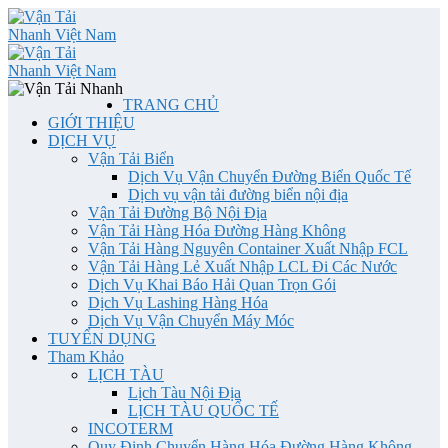
TRANG CHỦ
GIỚI THIỆU
DỊCH VỤ
Vận Tải Biển
Dịch Vụ Vận Chuyển Đường Biển Quốc Tế
Dịch vụ vận tải đường biển nội địa
Vận Tải Đường Bộ Nội Địa
Vận Tải Hàng Hóa Đường Hàng Không
Vận Tải Hàng Nguyên Container Xuất Nhập FCL
Vận Tải Hàng Lẻ Xuất Nhập LCL Đi Các Nước
Dịch Vụ Khai Báo Hải Quan Trọn Gói
Dịch Vụ Lashing Hàng Hóa
Dịch Vụ Vận Chuyển Máy Móc
TUYỂN DỤNG
Tham Khảo
LỊCH TÀU
Lịch Tàu Nội Địa
LỊCH TÀU QUỐC TẾ
INCOTERM
Quy Định Chuyển Hàng Hóa Đường Hàng Không