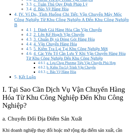
c. Tuân Thủ Quy Định Pháp Lý
d. Bảo Vệ Hàng Hóa
IV. Ví Dụ, Tình Huống Chi Tiết: Vận Chuyển Máy Móc
Công Nghiệp Từ Khu Công Nghiệp A Đến Khu Công Nghiệp
B
1. Đánh Giá Hàng Hóa Cần Vận Chuyển
2. Lên Kế Hoạch Vận Chuyển
3. Chuẩn Bị và Đóng Gói Hàng Hóa
4. Vận Chuyển Hàng Hóa
5. Kiểm Tra Lại Tại Khu Công Nghiệp Mới
4. Các Yếu Tố Cần Lưu Ý Khi Vận Chuyển Hàng Hóa
Từ Khu Công Nghiệp Đến Khu Công Nghiệp
a. Lựa Chọn Phương Tiện Vận Chuyển Phù Hợp
b. Kiểm Tra Lộ Trình Vận Chuyển
c. Bảo Vệ Hàng Hóa
Kết Luận
I. Tại Sao Cần Dịch Vụ Vận Chuyển Hàng
Hóa Từ Khu Công Nghiệp Đến Khu Công
Nghiệp?
a. Chuyển Đổi Địa Điểm Sản Xuất
Khi doanh nghiệp thay đổi hoặc mở rộng địa điểm sản xuất, cần