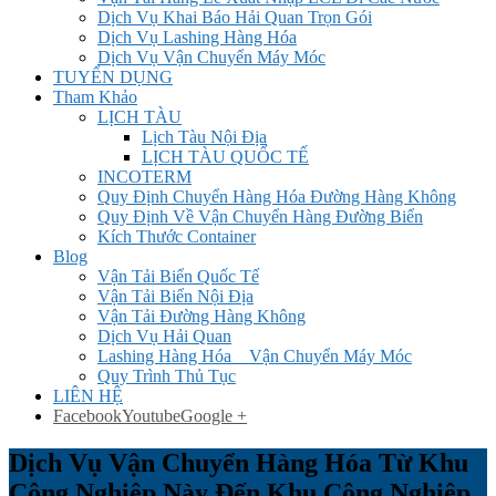
Dịch Vụ Khai Báo Hải Quan Trọn Gói
Dịch Vụ Lashing Hàng Hóa
Dịch Vụ Vận Chuyển Máy Móc
TUYỂN DỤNG
Tham Khảo
LỊCH TÀU
Lịch Tàu Nội Địa
LỊCH TÀU QUỐC TẾ
INCOTERM
Quy Định Chuyển Hàng Hóa Đường Hàng Không
Quy Định Về Vận Chuyển Hàng Đường Biển
Kích Thước Container
Blog
Vận Tải Biển Quốc Tế
Vận Tải Biển Nội Địa
Vận Tải Đường Hàng Không
Dịch Vụ Hải Quan
Lashing Hàng Hóa _ Vận Chuyển Máy Móc
Quy Trình Thủ Tục
LIÊN HỆ
Facebook
Youtube
Google +
Dịch Vụ Vận Chuyển Hàng Hóa Từ Khu
Công Nghiệp Này Đến Khu Công Nghiệp