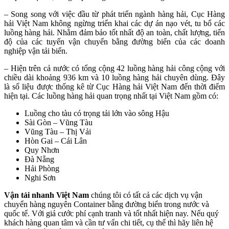
– Song song với việc đầu từ phát triển ngành hàng hải, Cục Hàng
hải Việt Nam không ngừng triển khai các dự án nạo vét, tu bổ các
luồng hàng hải. Nhằm đảm bảo tốt nhất độ an toàn, chất lượng, tiến
độ của các tuyến vận chuyển bằng đường biển của các doanh
nghiệp vận tải biển.
– Hiện trên cả nước có tổng cộng 42 luồng hàng hải công cộng với
chiều dài khoảng 936 km và 10 luồng hàng hải chuyên dùng. Đây
là số liệu được thống kê từ Cục Hàng hải Việt Nam đến thời điểm
hiện tại. Các luồng hàng hải quan trọng nhất tại Việt Nam gồm có:
Luồng cho tàu có trọng tải lớn vào sông Hậu
Sài Gòn – Vũng Tàu
Vũng Tàu – Thị Vải
Hòn Gai – Cái Lân
Quy Nhơn
Đà Nẵng
Hải Phòng
Nghi Sơn
Vận tải nhanh Việt Nam
chúng tôi có tất cả các dịch vụ vận
chuyển hàng nguyên Container bằng đường biển trong nước và
quốc tế. Với giá cước phí cạnh tranh và tốt nhất hiện nay. Nếu quý
khách hàng quan tâm và cần tư vấn chi tiết, cụ thể thì hãy liên hệ