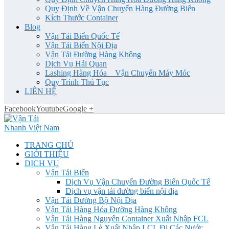
Quy Định Về Vận Chuyển Hàng Đường Biển
Kích Thước Container
Blog
Vận Tải Biển Quốc Tế
Vận Tải Biển Nội Địa
Vận Tải Đường Hàng Không
Dịch Vụ Hải Quan
Lashing Hàng Hóa _ Vận Chuyển Máy Móc
Quy Trình Thủ Tục
LIÊN HỆ
Facebook
Youtube
Google +
TRANG CHỦ
GIỚI THIỆU
DỊCH VỤ
Vận Tải Biển
Dịch Vụ Vận Chuyển Đường Biển Quốc Tế
Dịch vụ vận tải đường biển nội địa
Vận Tải Đường Bộ Nội Địa
Vận Tải Hàng Hóa Đường Hàng Không
Vận Tải Hàng Nguyên Container Xuất Nhập FCL
Vận Tải Hàng Lẻ Xuất Nhập LCL Đi Các Nước