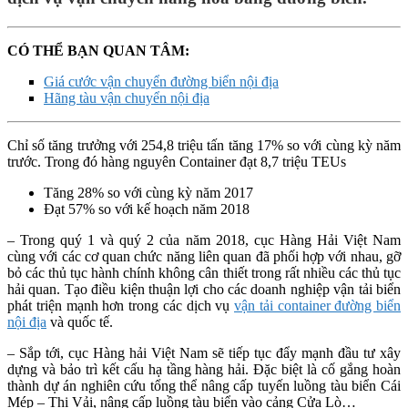
CÓ THỂ BẠN QUAN TÂM:
Giá cước vận chuyển đường biển nội địa
Hãng tàu vận chuyển nội địa
Chỉ số tăng trưởng với 254,8 triệu tấn tăng 17% so với cùng kỳ năm
trước. Trong đó hàng nguyên Container đạt 8,7 triệu TEUs
Tăng 28% so với cùng kỳ năm 2017
Đạt 57% so với kế hoạch năm 2018
– Trong quý 1 và quý 2 của năm 2018, cục Hàng Hải Việt Nam
cùng với các cơ quan chức năng liên quan đã phối hợp với nhau, gỡ
bỏ các thủ tục hành chính không cân thiết trong rất nhiều các thủ tục
hải quan. Tạo điều kiện thuận lợi cho các doanh nghiệp vận tải biển
phát triện mạnh hơn trong các dịch vụ
vận tải container đường biển
nội địa
và quốc tế.
– Sắp tới, cục Hàng hải Việt Nam sẽ tiếp tục đẩy mạnh đầu tư xây
dựng và bảo trì kết cấu hạ tầng hàng hải. Đặc biệt là cố gắng hoàn
thành dự án nghiên cứu tổng thể nâng cấp tuyến luồng tàu biển Cái
Mép – Thị Vải, nâng cấp luồng tàu biển vào cảng Cửa Lò…