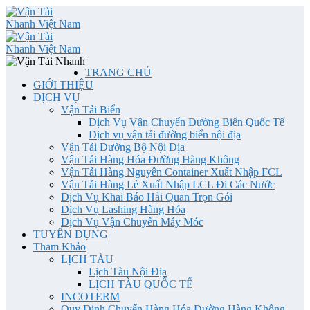
TRANG CHỦ
GIỚI THIỆU
DỊCH VỤ
Vận Tải Biển
Dịch Vụ Vận Chuyển Đường Biển Quốc Tế
Dịch vụ vận tải đường biển nội địa
Vận Tải Đường Bộ Nội Địa
Vận Tải Hàng Hóa Đường Hàng Không
Vận Tải Hàng Nguyên Container Xuất Nhập FCL
Vận Tải Hàng Lẻ Xuất Nhập LCL Đi Các Nước
Dịch Vụ Khai Báo Hải Quan Trọn Gói
Dịch Vụ Lashing Hàng Hóa
Dịch Vụ Vận Chuyển Máy Móc
TUYỂN DỤNG
Tham Khảo
LỊCH TÀU
Lịch Tàu Nội Địa
LỊCH TÀU QUỐC TẾ
INCOTERM
Quy Định Chuyển Hàng Hóa Đường Hàng Không