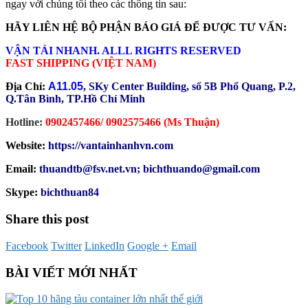
ngay với chúng tôi theo các thông tin sau:
HÃY LIÊN HỆ BỘ PHẬN BÁO GIÁ ĐỂ ĐƯỢC TƯ VẤN:
VẬN TẢI NHANH. ALLL RIGHTS RESERVED
FAST SHIPPING (VIỆT NAM)
Địa Chỉ:
A11.05
, SKy Center Building, số 5B Phổ Quang, P.2,
Q.Tân Bình, TP.Hồ Chí Minh
Hotline:
0902457466/ 0902575466 (Ms Thuận)
Website:
https://vantainhanhvn.com
Email:
thuandtb@fsv.net.vn; bichthuando@gmail.com
Skype:
bichthuan84
Share this post
Facebook
Twitter
LinkedIn
Google +
Email
BÀI VIẾT MỚI NHẤT