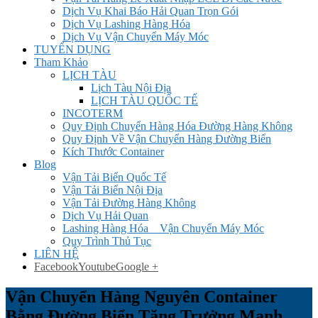
Dịch Vụ Khai Báo Hải Quan Trọn Gói
Dịch Vụ Lashing Hàng Hóa
Dịch Vụ Vận Chuyển Máy Móc
TUYỂN DỤNG
Tham Khảo
LỊCH TÀU
Lịch Tàu Nội Địa
LỊCH TÀU QUỐC TẾ
INCOTERM
Quy Định Chuyển Hàng Hóa Đường Hàng Không
Quy Định Về Vận Chuyển Hàng Đường Biển
Kích Thước Container
Blog
Vận Tải Biển Quốc Tế
Vận Tải Biển Nội Địa
Vận Tải Đường Hàng Không
Dịch Vụ Hải Quan
Lashing Hàng Hóa _ Vận Chuyển Máy Móc
Quy Trình Thủ Tục
LIÊN HỆ
Facebook
Youtube
Google +
Vận Chuyển Hàng Nguyên Container
Bằng Đường Biển Tăng Trưởng Mạnh