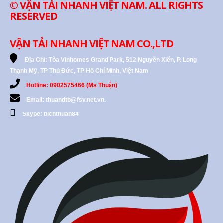
© VẬN TẢI NHANH VIỆT NAM. ALL RIGHTS
RESERVED
VẬN TẢI NHANH VIỆT NAM CO.,LTD
Địa Chỉ:
Tòa Vinhomes Grand Park, 512 Nguyễn Xiển, P. Long
Thạnh Mỹ, TP Thủ Đức, TP Hồ Chí Minh, Việt Nam
Hotline: 0902575466 (Ms Thuận)
Email: thuandtb@fsv.net.vn.
Skype: bichthuan84