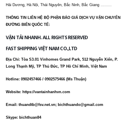
Hải Dương, Hà Nội, Thái Nguyên, Bắc Ninh, Bắc Giang ………
THÔNG TIN LIÊN HỆ BỘ PHẬN BÁO GIÁ DỊCH VỤ VẬN CHUYỂN
ĐƯỜNG BIỂN QUỐC TẾ:
VẬN TẢI NHANH. ALL RIGHTS RESERVED
FAST SHIPPING VIỆT NAM CO.,LTD
Địa Chỉ:
Tòa S3.01 Vinhomes Grand Park, 512 Nguyễn Xiển, P.
Long Thạnh Mỹ, TP Thủ Đức, TP Hồ Chí Minh, Việt Nam
Hotline:
0902457466 / 0902575466 (Ms Thuận)
Website:
https://vantainhanhvn.com
Email:
thuandtb@fsv.net.vn; bichthuando@gmail.com
Skype:
bichthuan84