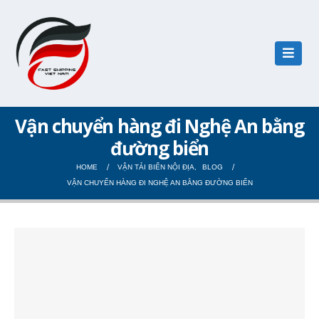
Vận chuyển hàng đi Nghệ An bằng
đường biển
HOME
VẬN TẢI BIỂN NỘI ĐỊA
,
BLOG
VẬN CHUYỂN HÀNG ĐI NGHỆ AN BẰNG ĐƯỜNG BIỂN