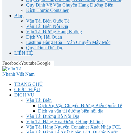
Quy Định Về Vận Chuyển Hàng Đường Biển
Kích Thước Container
Blog
Vận Tải Biển Quốc Tế
Vận Tải Biển Nội Địa
Vận Tải Đường Hàng Không
Dịch Vụ Hải Quan
Lashing Hàng Hóa _ Vận Chuyển Máy Móc
Quy Trình Thủ Tục
LIÊN HỆ
Facebook
Youtube
Google +
TRANG CHỦ
GIỚI THIỆU
DỊCH VỤ
Vận Tải Biển
Dịch Vụ Vận Chuyển Đường Biển Quốc Tế
Dịch vụ vận tải đường biển nội địa
Vận Tải Đường Bộ Nội Địa
Vận Tải Hàng Hóa Đường Hàng Không
Vận Tải Hàng Nguyên Container Xuất Nhập FCL
Vận Tải Hàng Lẻ Xuất Nhập LCL Đi Các Nước