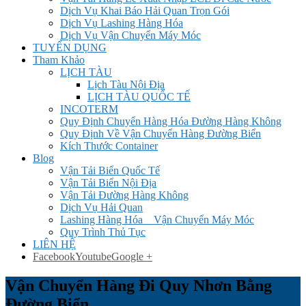
Dịch Vụ Khai Báo Hải Quan Trọn Gói
Dịch Vụ Lashing Hàng Hóa
Dịch Vụ Vận Chuyển Máy Móc
TUYỂN DỤNG
Tham Khảo
LỊCH TÀU
Lịch Tàu Nội Địa
LỊCH TÀU QUỐC TẾ
INCOTERM
Quy Định Chuyển Hàng Hóa Đường Hàng Không
Quy Định Về Vận Chuyển Hàng Đường Biển
Kích Thước Container
Blog
Vận Tải Biển Quốc Tế
Vận Tải Biển Nội Địa
Vận Tải Đường Hàng Không
Dịch Vụ Hải Quan
Lashing Hàng Hóa _ Vận Chuyển Máy Móc
Quy Trình Thủ Tục
LIÊN HỆ
Facebook
Youtube
Google +
Vận Chuyển Hàng Đi Quy Nhơn Bằng
Đường Biển