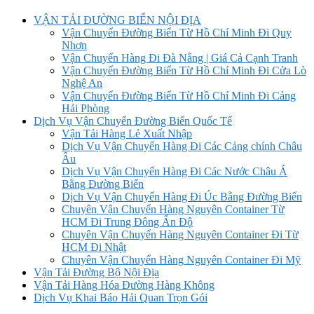
VẬN TẢI ĐƯỜNG BIỂN NỘI ĐỊA
Vận Chuyển Đường Biển Từ Hồ Chí Minh Đi Quy
Nhơn
Vận Chuyển Hàng Đi Đà Nẵng | Giá Cả Cạnh Tranh
Vận Chuyển Đường Biển Từ Hồ Chí Minh Đi Cửa Lò
Nghệ An
Vận Chuyển Đường Biển Từ Hồ Chí Minh Đi Cảng
Hải Phòng
Dịch Vụ Vận Chuyển Đường Biển Quốc Tế
Vận Tải Hàng Lẻ Xuất Nhập
Dịch Vụ Vận Chuyển Hàng Đi Các Cảng chính Châu
Âu
Dịch Vụ Vận Chuyển Hàng Đi Các Nước Châu Á
Bằng Đường Biển
Dịch Vụ Vận Chuyển Hàng Đi Úc Bằng Đường Biển
Chuyên Vận Chuyển Hàng Nguyên Container Từ
HCM Đi Trung Đông Ấn Độ
Chuyên Vận Chuyển Hàng Nguyên Container Đi Từ
HCM Đi Nhật
Chuyên Vận Chuyển Hàng Nguyên Container Đi Mỹ
Vận Tải Đường Bộ Nội Địa
Vận Tải Hàng Hóa Đường Hàng Không
Dịch Vụ Khai Báo Hải Quan Trọn Gói