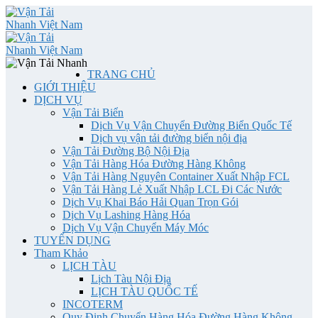
TRANG CHỦ
GIỚI THIỆU
DỊCH VỤ
Vận Tải Biển
Dịch Vụ Vận Chuyển Đường Biển Quốc Tế
Dịch vụ vận tải đường biển nội địa
Vận Tải Đường Bộ Nội Địa
Vận Tải Hàng Hóa Đường Hàng Không
Vận Tải Hàng Nguyên Container Xuất Nhập FCL
Vận Tải Hàng Lẻ Xuất Nhập LCL Đi Các Nước
Dịch Vụ Khai Báo Hải Quan Trọn Gói
Dịch Vụ Lashing Hàng Hóa
Dịch Vụ Vận Chuyển Máy Móc
TUYỂN DỤNG
Tham Khảo
LỊCH TÀU
Lịch Tàu Nội Địa
LỊCH TÀU QUỐC TẾ
INCOTERM
Quy Định Chuyển Hàng Hóa Đường Hàng Không