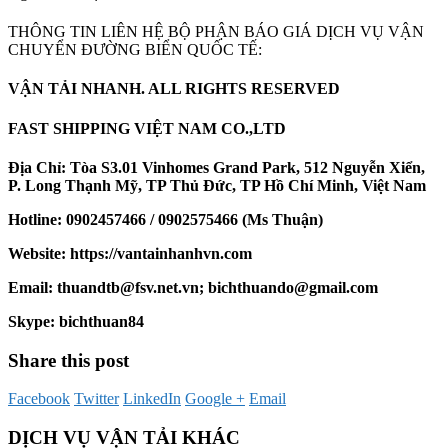
THÔNG TIN LIÊN HỆ BỘ PHẬN BÁO GIÁ DỊCH VỤ VẬN
CHUYỂN ĐƯỜNG BIỂN QUỐC TẾ:
VẬN TẢI NHANH. ALL RIGHTS RESERVED
FAST SHIPPING VIỆT NAM CO.,LTD
Địa Chỉ:
Tòa S3.01 Vinhomes Grand Park, 512 Nguyễn Xiển,
P. Long Thạnh Mỹ, TP Thủ Đức, TP Hồ Chí Minh, Việt Nam
Hotline:
0902457466 / 0902575466 (Ms Thuận)
Website:
https://vantainhanhvn.com
Email:
thuandtb@fsv.net.vn; bichthuando@gmail.com
Skype:
bichthuan84
Share this post
Facebook
Twitter
LinkedIn
Google +
Email
DỊCH VỤ VẬN TẢI KHÁC