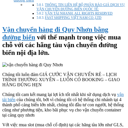
THÔNG TIN LIÊN HỆ BỘ PHẬN BÁO GIÁ DỊCH VỤ
VẬN CHUYỂN ĐƯỜNG BIỂN QUỐC TẾ:
VẬN TẢI NHANH. ALL RIGHTS RESERVED
FAST SHIPPING VIỆT NAM CO.,LTD
Vận chuyển hàng đi Quy Nhơn bằng
đường biển
với thế mạnh trong việc mua
chỗ với các hãng tàu vận chuyển đường
biển nội địa lớn.
Chúng tôi luôn đảm GIÁ CƯỚC VẬN CHUYỂN RẺ – LỊCH
TRÌNH THƯỜNG XUYÊN – LUÔN CÓ BOOKING – GIAO
HÀNG ĐÚNG HẸN
Chúng tôi cam kết mang lại lợi ích tốt nhất khi sử dụng dịch vụ
vận
tải biển
của chúng tôi, bởi vì chúng tôi có hệ thống chi nhánh tại 4
thành phố cảng biển lớn nhất, chúng tôi đầu tư con người, hệ thống
cũng như phương tiện, kho bãi phục vụ cho vận chuyển container
tại cảng quy nhơn
Với việc mua slot (mua chỗ cố định) tại các hãng tàu lớn như GLS,