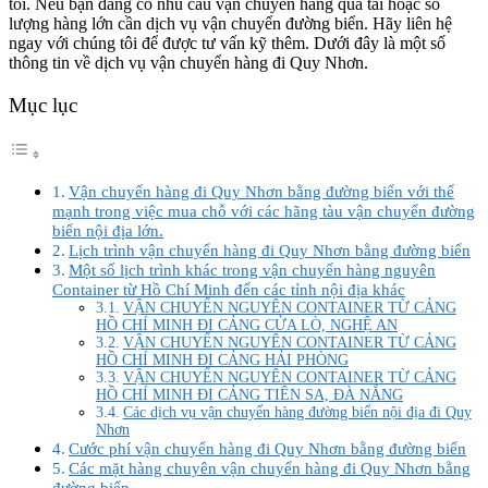
tôi. Nếu bạn đang có nhu cầu vận chuyển hàng quá tải hoặc số
lượng hàng lớn cần dịch vụ vận chuyển đường biển. Hãy liên hệ
ngay với chúng tôi để được tư vấn kỹ thêm. Dưới đây là một số
thông tin về dịch vụ vận chuyển hàng đi Quy Nhơn.
Mục lục
Vận chuyển hàng đi Quy Nhơn bằng đường biển với thế
mạnh trong việc mua chỗ với các hãng tàu vận chuyển đường
biển nội địa lớn.
Lịch trình vận chuyển hàng đi Quy Nhơn bằng đường biển
Một số lịch trình khác trong vận chuyển hàng nguyên
Container từ Hồ Chí Minh đến các tỉnh nội địa khác
VẬN CHUYỂN NGUYÊN CONTAINER TỪ CẢNG
HỒ CHÍ MINH ĐI CẢNG CỬA LÒ, NGHỆ AN
VẬN CHUYỂN NGUYÊN CONTAINER TỪ CẢNG
HỒ CHÍ MINH ĐI CẢNG HẢI PHÒNG
VẬN CHUYỂN NGUYÊN CONTAINER TỪ CẢNG
HỒ CHÍ MINH ĐI CẢNG TIÊN SA, ĐÀ NẴNG
Các dịch vụ vận chuyển hàng đường biển nội địa đi Quy
Nhơn
Cước phí vận chuyển hàng đi Quy Nhơn bằng đường biển
Các mặt hàng chuyên vận chuyển hàng đi Quy Nhơn bằng
đường biển